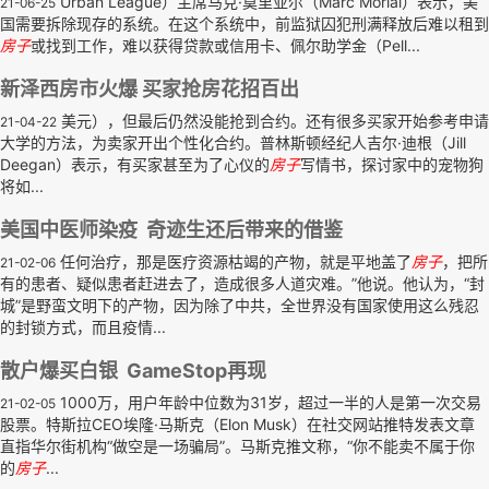
Urban League）主席马克·莫里亚尔（Marc Morial）表示，美
21-06-25
国需要拆除现存的系统。在这个系统中，前监狱囚犯刑满释放后难以租到
房子
或找到工作，难以获得贷款或信用卡、佩尔助学金（Pell...
新泽西房市火爆 买家抢房花招百出
美元），但最后仍然没能抢到合约。还有很多买家开始参考申请
21-04-22
大学的方法，为卖家开出个性化合约。普林斯顿经纪人吉尔·迪根（Jill
Deegan）表示，有买家甚至为了心仪的
房子
写情书，探讨家中的宠物狗
将如...
美国中医师染疫 奇迹生还后带来的借鉴
任何治疗，那是医疗资源枯竭的产物，就是平地盖了
房子
，把所
21-02-06
有的患者、疑似患者赶进去了，造成很多人道灾难。”他说。他认为，“封
城”是野蛮文明下的产物，因为除了中共，全世界没有国家使用这么残忍
的封锁方式，而且疫情...
散户爆买白银 GameStop再现
1000万，用户年龄中位数为31岁，超过一半的人是第一次交易
21-02-05
股票。特斯拉CEO埃隆·马斯克（Elon Musk）在社交网站推特发表文章
直指华尔街机构“做空是一场骗局”。马斯克推文称，“你不能卖不属于你
的
房子
...