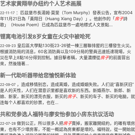
艺术家黄翔举办纽约个人艺术画展
：匹茲堡市長湯姆·莫斐（Tom Murphy）發表公告，宣布2004
22-11-17
年11月21日為「黃翔日（Huang Xiang Day）」。他創作的「
房子
詩
歌」（House Poem）已成為匹茲堡市一處地標式人文景點...
锂离电池引发8岁女童在火灾中被呛死
皇后區大學點130街23-26號一棟三層聯排屋的三樓發生火災。
22-09-23
根據消防局的消息，60名消防員以及109分局的警員迅速抵達現場，火
災在早上8點16分得到控制。據目擊者稱，大量濃煙從
房子
的前面冒出
來，然後隨著...
新一代助听器带给您愉悦新体验
，造成移情别恋，造成离婚，造成婚姻失败。人们说“喜新厌旧”
22-09-07
是人的天性，人们在潜意识里都是喜欢新的东西。新婚燕尔、新郎、新
娘、新家，新买的漂亮衣服，新买的
房子
、新买的车子、新买的电脑，就
连每个人都喜欢的钞票，也在...
共和党参选人福特与廖安怡参加小房东抗议活动
做到公正，所以很多人把
房子
賣掉，搬家離開紐約，的確有壞房
22-07-28
東，也有不少壞房客，不能一概認為房東都是壞的。福特說，從一開始就