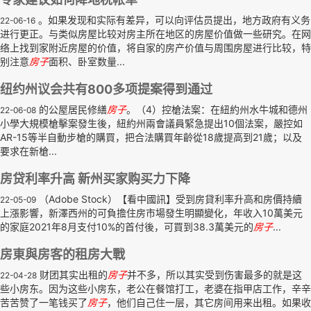
。如果发现和实际有差异，可以向评估员提出，地方政府有义务
22-06-16
进行更正。与类似房屋比较对房主所在地区的房屋价值做一些研究。在网
络上找到家附近房屋的价值，将自家的房产价值与周围房屋进行比较，特
别注意
房子
面积、卧室数量...
纽约州议会共有800多项提案得到通过
的公屋居民修繕
房子
。（4）控槍法案：在紐約州水牛城和德州
22-06-08
小學大規模槍擊案發生後，紐約州兩會議員緊急提出10個法案，嚴控如
AR-15等半自動步槍的購買，把合法購買年齡從18歲提高到21歲；以及
要求在新槍...
房贷利率升高 新州买家购买力下降
（Adobe Stock）【看中國訊】受到房貸利率升高和房價持續
22-05-09
上漲影響，新澤西州的可負擔住房市場發生明顯變化，年收入10萬美元
的家庭2021年8月支付10%的首付後，可買到38.3萬美元的
房子
...
房東與房客的租房大戰
财团其实出租的
房子
并不多，所以其实受到伤害最多的就是这
22-04-28
些小房东。因为这些小房东，老公在餐馆打工，老婆在指甲店工作，辛辛
苦苦赞了一笔钱买了
房子
，他们自己住一层，其它房间用来出租。如果收