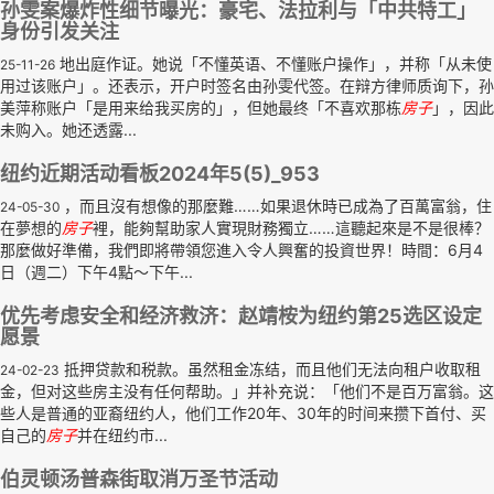
孙雯案爆炸性细节曝光：豪宅、法拉利与「中共特工」
身份引发关注
地出庭作证。她说「不懂英语、不懂账户操作」，并称「从未使
25-11-26
用过该账户」。还表示，开户时签名由孙雯代签。在辩方律师质询下，孙
美萍称账户「是用来给我买房的」，但她最终「不喜欢那栋
房子
」，因此
未购入。她还透露...
纽约近期活动看板2024年5(5)_953
，而且沒有想像的那麼難……如果退休時已成為了百萬富翁，住
24-05-30
在夢想的
房子
裡，能夠幫助家人實現財務獨立……這聽起來是不是很棒？
那麼做好準備，我們即將帶領您進入令人興奮的投資世界！時間：6月4
日（週二）下午4點～下午...
优先考虑安全和经济救济：赵靖桉为纽约第25选区设定
愿景
抵押贷款和税款。虽然租金冻结，而且他们无法向租户收取租
24-02-23
金，但对这些房主没有任何帮助。」并补充说：「他们不是百万富翁。这
些人是普通的亚裔纽约人，他们工作20年、30年的时间来攒下首付、买
自己的
房子
并在纽约市...
伯灵顿汤普森街取消万圣节活动