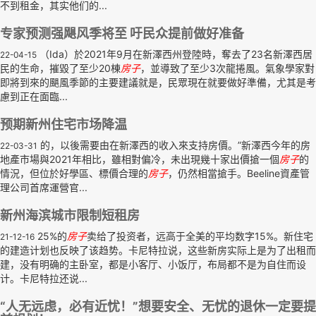
不到租金，其实他们的...
专家预测强飓风季将至 吁民众提前做好准备
（Ida）於2021年9月在新澤西州登陸時，奪去了23名新澤西居
22-04-15
民的生命，摧毀了至少20棟
房子
，並導致了至少3次龍捲風。氣象學家對
即將到來的颶風季節的主要建議就是，民眾現在就要做好準備，尤其是考
慮到正在面臨...
预期新州住宅市场降温
的，以後需要由在新澤西的收入來支持房價。”新澤西今年的房
22-03-31
地產市場與2021年相比，雖相對偏冷，未出現幾十家出價搶一個
房子
的
情況，但位於好學區、標價合理的
房子
，仍然相當搶手。Beeline資產管
理公司首席運營官...
新州海滨城市限制短租房
25%的
房子
卖给了投资者，远高于全美的平均数字15%。新住宅
21-12-16
的建造计划也反映了该趋势。卡尼特拉说，这些新房实际上是为了出租而
建，没有明确的主卧室，都是小客厅、小饭厅，布局都不是为自住而设
计。卡尼特拉还说...
“人无远虑，必有近忧！”想要安全、无忧的退休一定要提