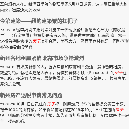
室內沒有人在。新澤西學院的物理學家5月11日證實，這塊隕石重量大約
兩磅，密度遠大於地球...
今第建築——紐約建築業的扛把子
從申請開工紙到設計施工一條龍服務！幫您省心省力（商家提
23-05-18
供） （商家提供）無論您是家庭裝修，還是做生意進行店面裝修，您一
定都希望裝修後的
房子
功能合理、美觀大方。然而室內裝修是一門科學與
藝術相結合的學問...
新州各地租屋紧俏 北部市场争抢激烈
有購房計劃的人，因為房價和房貸利率漸漲，選擇暫時租房，
23-04-19
觀望等待。有地產經紀人表示，有位於普林斯頓（Princeton）的
房子
在
售出時，多達11人競標，最終售價比原訂價格高出15萬美元。根據房地
產諮詢公司...
新州房产退税申请常见问题
10月1日自己住在
房子
裡，則應該只以你的名義提交書面申請，
23-01-26
報告100%的所有權。如果你和前配偶在2019年10月1日住在這所
房子
裡，則應該分別提交書面申請，報告正確的所有權比例。如果你是唯一房
主，後來結婚...