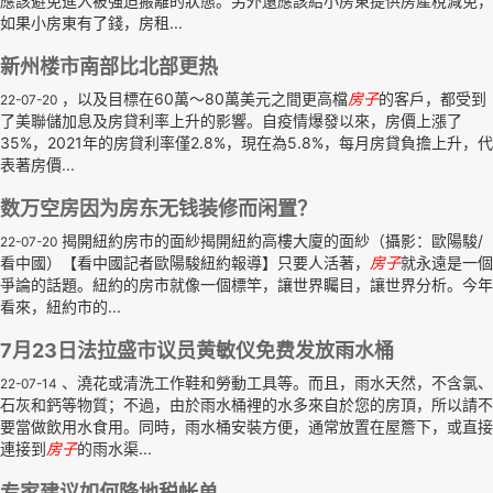
應該避免進入被強迫搬離的狀態。另外還應該給小房東提供房產稅減免，
如果小房東有了錢，房租...
新州楼市南部比北部更热
，以及目標在60萬～80萬美元之間更高檔
房子
的客戶，都受到
22-07-20
了美聯儲加息及房貸利率上升的影響。自疫情爆發以來，房價上漲了
35%，2021年的房貸利率僅2.8%，現在為5.8%，每月房貸負擔上升，代
表著房價...
数万空房因为房东无钱装修而闲置？
揭開紐約房市的面紗揭開紐約高樓大廈的面紗（攝影：歐陽駿/
22-07-20
看中國）【看中國記者歐陽駿紐約報導】只要人活著，
房子
就永遠是一個
爭論的話題。紐約的房市就像一個標竿，讓世界矚目，讓世界分析。今年
看來，紐約市的...
7月23日法拉盛市议员黄敏仪免费发放雨水桶
、澆花或清洗工作鞋和勞動工具等。而且，雨水天然，不含氯、
22-07-14
石灰和鈣等物質；不過，由於雨水桶裡的水多來自於您的房頂，所以請不
要當做飲用水食用。同時，雨水桶安裝方便，通常放置在屋簷下，或直接
連接到
房子
的雨水渠...
专家建议如何降地税帐单