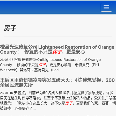
Toggl
navig
房子
橙县光速修复公司 Lightspeed Restoration of Orange
County： 修复的不只是
房子
，更是安心
橙縣光速修復公司Lightspeed Restoration of Orange
26-05-15
County： 修復的不只是
房子
，更是安心菲爾・惠特貝克（Phil
Whitbeck）與洛莉・惠特貝克（Lori...
王后区里奇伍德凌晨突发五级大火：4栋建筑受损，200
余居民流离失所
安置点，目前已为50名成人和10名儿童提供了紧急援助。许多
26-01-10
居民在逃生时仅穿著睡衣，甚至来不及带上任何私人物品。受灾住户悲痛
地表示：「我从小在这里长大，这不仅是
房子
，更是我们的家，看著一切
被毁掉，心都要碎了...