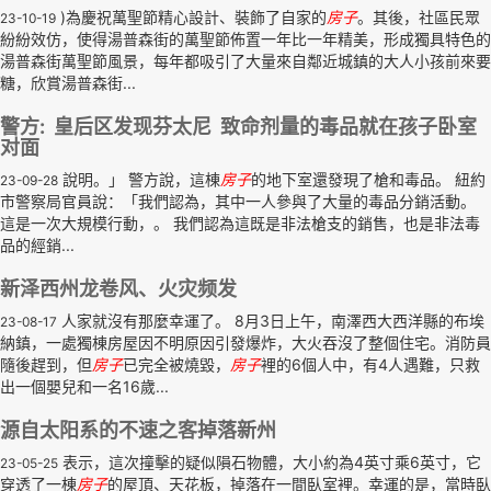
)為慶祝萬聖節精心設計、裝飾了自家的
房子
。其後，社區民眾
23-10-19
紛紛效仿，使得湯普森街的萬聖節佈置一年比一年精美，形成獨具特色的
湯普森街萬聖節風景，每年都吸引了大量來自鄰近城鎮的大人小孩前來要
糖，欣賞湯普森街...
警方: 皇后区发现芬太尼 致命剂量的毒品就在孩子卧室
对面
說明。」 警方說，這棟
房子
的地下室還發現了槍和毒品。 紐約
23-09-28
市警察局官員說：「我們認為，其中一人參與了大量的毒品分銷活動。
這是一次大規模行動，。 我們認為這既是非法槍支的銷售，也是非法毒
品的經銷...
新泽西州龙卷风、火灾频发
人家就沒有那麼幸運了。 8月3日上午，南澤西大西洋縣的布埃
23-08-17
納鎮，一處獨棟房屋因不明原因引發爆炸，大火吞沒了整個住宅。消防員
隨後趕到，但
房子
已完全被燒毀，
房子
裡的6個人中，有4人遇難，只救
出一個嬰兒和一名16歲...
源自太阳系的不速之客掉落新州
表示，這次撞擊的疑似隕石物體，大小約為4英寸乘6英寸，它
23-05-25
穿透了一棟
房子
的屋頂、天花板，掉落在一間臥室裡。幸運的是，當時臥