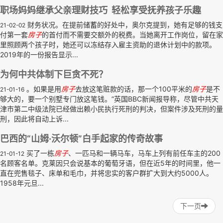
职场妈妈继承父亲理财技巧 轻松享受抚养孩子乐趣
财务状况。在提前储蓄的好处中，奥尔克提到，她有足够的钱支
21-02-02
付第一套
房子
的首付而不需要交额外的税费。当她离开工作岗位，留在家
里照顾两个孩子时，她还可以冻结存入雇主资助的退休计划中的款项。
2019年的一份报告显示...
为何中共体制下巨贪不死？
。如果是用
房子
去放这笔赃款的话，那一个100平米的
房子
是不
21-01-16
够大的，要一个别墅专门放这笔钱。”英国BBC新闻报导称，尽管中共天
津市第二中级法院已经做出赖小民执行死刑的判决，但案件涉及死刑的量
刑，因此将自动上诉...
巴西的“山姆·沃尔顿”白手起家的传奇故事
买了一栋
房子
、一匹马和一辆马车，马车上列有前任车主的200
21-01-12
名顾客名单。克莱因只会说基本的葡萄牙语，但在近5年的时间里，他一
直在兜售毯子、床单和毛巾，并将忠实的客户群扩大到大约5000人。
1958年元旦...
下一页