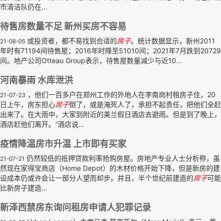
市清洁队仍在...
待售房数量不足 新州买房不容易
或投资者，都不易找到合适的
房子
。统计数据显示，新州2011
21-08-05
年时有71194间待售屋；2016年时降至51010间；2021年7月跌到20729
间。地产公司Otteau Group表示，待售屋数量减少与近10...
河南暴雨 水库泄洪
，他们一百多户在郑州工作的外地人在李南岗村租房子住，20
21-07-23
日上午，房东担心
房子
倒了，或是淹死人了，承担不起责任，把他们全赶
出来了。在大雨中，大家到附近的美兰假日酒店去避雨。但是到了晚上，
酒店赶他们离开。“酒店说...
疫情降温房市升温 上市即有买家
仍然较低的抵押贷款利率抢购房屋。房地产专业人士分析称，虽
21-07-21
然现在家得宝商店（Home Depot）的木材价格开始下降，但是新房的建
设成本仍或许会让一部分人望而却步。并且，半个世纪前建造的
房子
可能
比新房子建造...
新泽西禁房东询问租房申请人犯罪记录