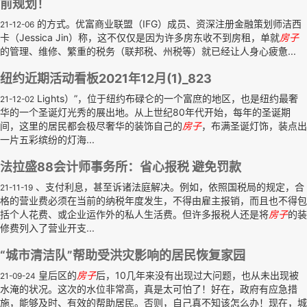
前规划！
的方式。优富商业联盟（IFG）成员、资深注册金融策划师洁西
21-12-06
卡（Jessica Jin）称，这不仅仅是因为许多房东收不到房租，单就
房子
的管理、维修、繁重的税务（联邦税、州税等）就已经让人身心疲惫...
纽约近期活动看板2021年12月(1)_823
Lights）”，位于纽约布碌仑的一个富庶的地区，也是纽约最奢
21-12-02
华的一个圣诞灯光秀的展出地。从上世纪80年代开始，每年的圣诞期
间，这里的居民都会极尽奢华的装饰自己的
房子
，布满圣诞灯饰，装点出
一片五彩缤纷的灯海...
法拉盛88会计师事务所：省心报税 避免罚款
、支付利息，甚至诉诸法庭解决。例如，依照国税局的规定，合
21-11-19
格的营业费必须在当前的纳税年度发生，不得由雇主报销，而且也不得包
括个人花费、或企业运作外的私人生活费。但许多报税人还是将
房子
的装
修费列入了营业开支...
“城市清洁队”帮助受洪灾影响的居民恢复家园
皇后区的
房子
后，10几年来没有出现过大问题，也从未出现被
21-09-24
水淹的状况。这次的水位非常高，真是太可怕了！好在，政府有应急措
施，能够及时、有效的帮助居民。否则，自己真不知该怎么办！现在，城