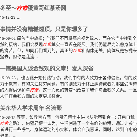
冬至～
疗
愈
蛋黄哥红茶汤圆
...
15-12-23
事情并没有糟糕透顶，只是你想多了
痛苦当中放松；当我们不再将痛苦视为敌人，而在它当中找到全
15-09-02
然的接纳，我们会发现
疗
愈
其实一直近在咫尺。我们仍能尽力治愈身体上
的痛苦，但，如同我们看到的，真正的
疗
愈
和肉体无关。肉体只是被抛来
抛去，但你是乱流...
一篇美国人谈金钱观的文章！发人深省
，也因此开始付诸行动。我们中有的人致力于各种倡议，有的致
15-08-28
力于教育，有的关注贫穷问题，有的则致力于终止虐待或者为那些受虐待
的人提供保护与
疗
愈
。这一心灵的转变也改变了我们与金钱的关系。一旦
人们在金钱方面的决定更加符合...
美东华人学术周年 名流聚
等等，如教育方面，何璧君博士主讲《从觉察到合一: 开启自我
15-08-17
疗
愈
之路》，何璧君博士认为，生活创造了一个有趣的旅程，通过让参与
者进行一些呼气、身体运动的小实验，体会自我意识，同时，达到自愈的
效果。...