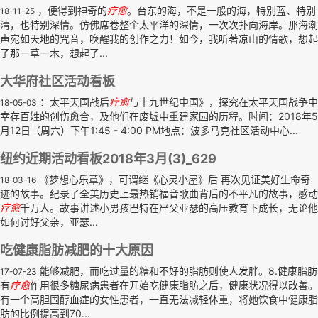
，便得到神奇的
疗
愈
。台东的海，不是一般的海，特别蓝、特别
18-11-25
清，也特别深情。仿佛席卷整个太平洋的深情，一次次扑向海岸。那海潮
声宛如天地的咒音，唤醒我的创作之力！如今，我听著凉山的情歌，想起
了那一草一木，想起了...
大华府社区活动看板
：太平天国战后
疗
愈
与十九世纪中国》，探究在太平天国战争中
18-05-03
幸存百姓的创伤愈合，及他们在废墟中重建家园的历程。时间：2018年5
月12日（周六）下午1:45 - 4:00 PM地点：波多马克社区活动中心...
纽约近期活动看板2018年3月(3)_629
《梦想心乐章》，可谓继《心灵小屋》后 再次见证美好生命奇
18-03-16
迹的故事。纪录了全美历史上最热销福音歌曲背后的不平凡的故事，感动
疗
愈
千万人。故事讲述小男孩巴特在严父亚瑟的高压教育下成长，无论他
如何讨好父亲，亚瑟...
吃健康脂肪减肥的十大原因
能够减肥，而吃过量的糖和不好的脂肪则使人发胖。8.健康脂肪
17-07-23
有
疗
愈
作用很多糖尿病患者在开始吃健康脂肪之后，健康状况得以改善。
有一个高胆固醇血症的女性患者，一直无法减轻体重，将她饮食中健康脂
肪的比例提高到70...