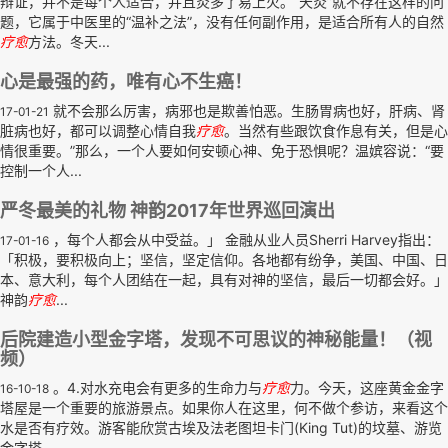
辩证，并不是每个人适合，并且灸多了易上火。“天灸”就不存在这样的问
题，它属于中医里的“温补之法”，没有任何副作用，是适合所有人的自然
疗
愈
方法。冬天...
心是最强的药，唯有心不生癌！
就不会那么厉害，病邪也是欺善怕恶。生肠胃病也好，肝病、肾
17-01-21
脏病也好，都可以调整心情自我
疗
愈
。当然有些跟饮食作息有关，但是心
情很重要。”那么，一个人要如何安顿心神、免于恐惧呢？温嫔容说：“要
控制一个人...
严冬最美的礼物 神韵2017年世界巡回演出
，每个人都会从中受益。」 金融从业人员Sherri Harvey指出：
17-01-16
「积极，要积极向上；坚信，坚定信仰。各地都有纷争，美国、中国、日
本、意大利，每个人团结在一起，具有对神的坚信，最后一切都会好。」
神韵
疗
愈
...
后院建造小型金字塔，发现不可思议的神秘能量！（视
频）
。4.对水充电会有更多的生命力与
疗
愈
力。今天，这座黄金金字
16-10-18
塔屋是一个重要的旅游景点。如果你人在这里，何不做个参访，来看这个
水是否有疗效。游客能欣赏古埃及法老图坦卡门(King Tut)的坟墓、游览
金字塔...