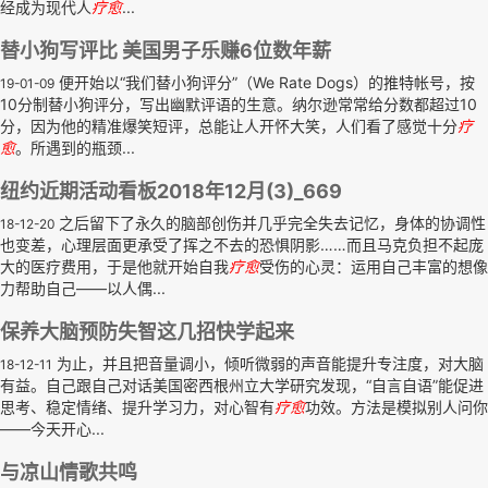
经成为现代人
疗
愈
...
替小狗写评比 美国男子乐赚6位数年薪
便开始以“我们替小狗评分”（We Rate Dogs）的推特帐号，按
19-01-09
10分制替小狗评分，写出幽默评语的生意。纳尔逊常常给分数都超过10
分，因为他的精准爆笑短评，总能让人开怀大笑，人们看了感觉十分
疗
愈
。所遇到的瓶颈...
纽约近期活动看板2018年12月(3)_669
之后留下了永久的脑部创伤并几乎完全失去记忆，身体的协调性
18-12-20
也变差，心理层面更承受了挥之不去的恐惧阴影……而且马克负担不起庞
大的医疗费用，于是他就开始自我
疗
愈
受伤的心灵：运用自己丰富的想像
力帮助自己——以人偶...
保养大脑预防失智这几招快学起来
为止，并且把音量调小，倾听微弱的声音能提升专注度，对大脑
18-12-11
有益。自己跟自己对话美国密西根州立大学研究发现，“自言自语”能促进
思考、稳定情绪、提升学习力，对心智有
疗
愈
功效。方法是模拟别人问你
——今天开心...
与凉山情歌共鸣