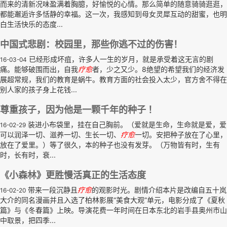
而来的清新况味盈满着胸臆，好愉悦的心情。那么简单的随意骑骑逛逛，
都能邂逅许多恬静的幸福。这一次，我感知到母女灵犀互动的甜蜜，也明
白生活快乐的态度...
中国式悲剧：校园里，那些你逃不过的伤害！
已经形成坏疽，许多人一生的岁月，就是承受着这无言的剧
16-03-04
痛。能够破围而出，自我
疗
愈
者，少之又少。8绝望的希望我们的经济发
展超常规，我们的教育是蜗牛。教育方面的社会投入太少，官方舍不得在
别人家的孩子身上花钱...
尊重孩子，因为他是一颗千年的种子 ！
装进小布袋里，挂在自己胸前。（爱就是生命，生命就是爱，爱
16-02-29
可以润泽一切、滋养一切、生长一切、
疗
愈
一切。安把种子放在了心里，
放在了爱里。）等了很久，本的种子也没有发芽。（万物皆有时，生有
时，长有时，衰...
《小森林》更胜慢活真正的生活态度
带来一段沉静且
疗
愈
的观影时光。剧情介绍本片是改编自五十岚
16-02-20
大介的同名漫画并且入选了柏林影展“美食大观”单元，电影分成了《夏秋
篇》与《冬春篇》上映。导演花费一年时间在日本东北的岩手县奥州市山
中取景，把四季...