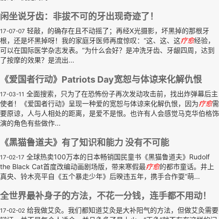
闲坐说牙齿：非拔不可的牙出现奇迹了！
轻敲，的确存在且不动摇了；再经X光摄影，坏黑掉的那根牙
17-07-07
根，还是坏黑掉呀！我的家庭牙医师再度惊叹：“这、这、这
疗
愈
经验，
可以在国际医学杂志发表。”为什么会好？是冲洗牙齿、牙龈四周，达到
了按摩的效果？是流出...
《爱国者行动》Patriots Day宽恕与体谅来化解仇恨
全面搜索，只为了在恐怖份子再次发动攻击前，找出炸弹幕后主
17-03-11
使者！《爱国者行动》呈现一种爱的宽恕与体谅来化解仇恨，因为
疗
愈
需
要原谅，人与人相处的距离，是爱不是恨。也许有人会感觉马克华伯格饰
演的角色有些做作...
《黑猫鲁道夫》有了知识和能力 没有不可能
全球热卖100万本的日本畅销国民童书《黑猫鲁道夫》Rudolf
17-02-17
the Black Cat首度改编动画剧场版，带来寒假最
疗
愈
的都市童话。井上
真央、铃木亮平自《五个暴走少年》后暌违五年，携手合作耍“萌...
全世界最补身子的方法，不花一分钱，连手都不用动！
给我做艾灸。我们都知道艾灸是大补阳气的方法，但做艾灸需要
17-02-02