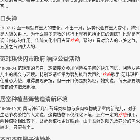
客...
口头禅
至一周就有重大的变化，不出一月，运势也会有重大变化，特别
19-07-12
是人际关系上。为什么很多宗教的修行上就有包括止语的训练？也就是有
调节内心的作用。传统文化中用古琴
疗
愈
，琴的五音对治人的五脏之气，
五脏之气调伏人的...
范玮琪快闪市政府 响应公益活动
范玮琪的号召，邀请民众参加创造亲子间的快乐回忆，创造友善
19-06-04
儿少的机会与环境。特别邀请经常为弱势族群发声的“
疗
愈
歌手”范玮琪担
任爱心大使，难得展现舞技，但一开口仍是妈妈经，她笑说，每天都要烦
恼该如何把双胞胎...
居室种植苔藓营造清新环境
文|黄诗铮近几年苔藓类植物与多肉植物成了室内新宠儿，对于
19-05-19
生活节奏繁忙的人来说，这类植物不仅绿化环境，还有一定的
疗
愈
作用。
两种植物相比较下，苔藓类植物更好照顾。由于苔藓对阳光及养分的需求
较少，只要有个...
不可不知椰子油妙处