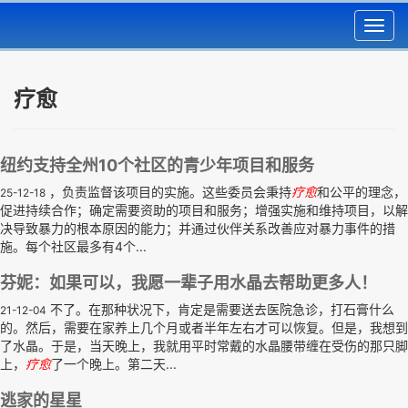
Toggl
navig
疗愈
纽约支持全州10个社区的青少年项目和服务
，负责监督该项目的实施。这些委员会秉持
疗
愈
和公平的理念，
25-12-18
促进持续合作；确定需要资助的项目和服务；增强实施和维持项目，以解
决导致暴力的根本原因的能力；并通过伙伴关系改善应对暴力事件的措
施。每个社区最多有4个...
芬妮：如果可以，我愿一辈子用水晶去帮助更多人！
不了。在那种状况下，肯定是需要送去医院急诊，打石膏什么
21-12-04
的。然后，需要在家养上几个月或者半年左右才可以恢复。但是，我想到
了水晶。于是，当天晚上，我就用平时常戴的水晶腰带缠在受伤的那只脚
上，
疗
愈
了一个晚上。第二天...
逃家的星星