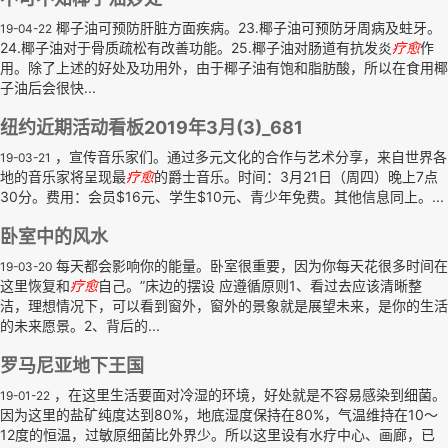
椰子油可预防肝脏方面疾病。23.椰子油可预防牙周病及蛀牙。
19-04-22
24.椰子油对于骨质疏松有改善功能。25.椰子油对肠道有抗发炎
疗
愈
作
用。除了上述的好处及功用外，由于椰子油有饱和脂肪酸，所以在食用椰
子油后会很快...
纽约近期活动看板2019年3月(3)_681
，宣传音乐家们。通过多元文化的合作与艺术分享，来自世界各
19-03-21
地的音乐家将呈现最
疗
愈
的爵士音乐。时间：3月21日（周四）晚上7点
30分。费用：会员$16元、学生$10元、青少年免费。其他信息同上。...
卧室中的风水
每天都会影响你的能量。卧室很重要，因为你每天花很多时间在
19-03-20
这里恢复和
疗
愈
自己。”床边的摆设 应遵循原则1、看过去应该清晰整
洁，理想情况下，可以看到窗外，窗外的景象就是展望未来，是你的生活
的未来愿景。2、背后的...
罗马尼亚地下王国
，在这里生活要面对冷湿的环境，好处就是不容易感染到细菌。
19-01-22
因为这里的盐矿纯度达到80%，地底湿度保持在80%，气温维持在10～
12度的恒温，过敏原细菌比外界少。所以这里设有水疗中心、画廊，已