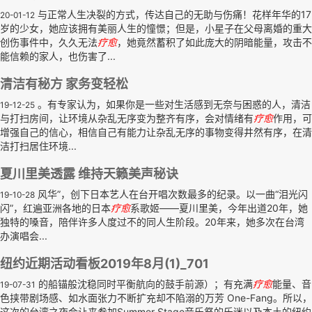
与正常人生决裂的方式，传达自己的无助与伤痛！花样年华的17
20-01-12
岁的少女，她应该拥有美丽人生的憧憬；但是，小星子在父母离婚的重大
创伤事件中，久久无法
疗
愈
，她竟然蓄积了如此庞大的阴暗能量，攻击不
能信赖的家人，也伤害了...
清洁有秘方 家务变轻松
。有专家认为，如果你是一些对生活感到无奈与困惑的人，清洁
19-12-25
与打扫房间，让环境从杂乱无序变为整齐有序，会对情绪有
疗
愈
作用，可
增强自己的信心，相信自己有能力让杂乱无序的事物变得井然有序，在清
洁打扫居住环境...
夏川里美透露 维持天籁美声秘诀
风华”，创下日本艺人在台开唱次数最多的纪录。以一曲“泪光闪
19-10-28
闪”，红遍亚洲各地的日本
疗
愈
系歌姬——夏川里美，今年出道20年，她
独特的嗓音，陪伴许多人度过不的同人生阶段。20年来，她多次在台湾
办演唱会...
纽约近期活动看板2019年8月(1)_701
的船锚般沈稳同时平衡航向的鼓手前源）；有充满
疗
愈
能量、音
19-07-31
色挟带剧场感、如水面张力不断扩充却不陷溺的万芳 One-Fang。所以，
这次的台湾之夜会让来参加Summer Stage音乐祭的乐迷以及本土的纽约