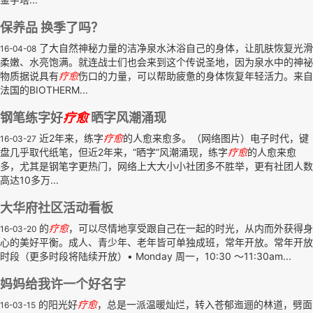
保养品 换季了吗？
了大自然神秘力量的洁净泉水沐浴自己的身体，让肌肤恢复光滑
16-04-08
柔嫩、水亮饱满。就连战士们也会来到这个传说圣地，因为泉水中的神祕
物质据说具有
疗
愈
伤口的力量，可以帮助疲惫的身体恢复年轻活力。来自
法国的BIOTHERM...
钢笔练字好
疗
愈
晒字风潮涌现
近2年来，练字
疗
愈
的人愈来愈多。（网络图片）电子时代，键
16-03-27
盘几乎取代纸笔，但近2年来，“晒字”风潮涌现，练字
疗
愈
的人愈来愈
多，尤其是钢笔字更热门，网络上大大小小社团多不胜举，更有社团人数
高达10多万...
大华府社区活动看板
的
疗
愈
，可以尽情地享受跟自己在一起的时光，从内而外获得身
16-03-20
心的美好平衡。成人、青少年、老年皆可单独成班，常年开放。常年开放
时段（更多时段将陆续开放）• Monday 周一，10:30 ～11:30am...
妈妈给我许一个好名字
的阳光好
疗
愈
，总是一派温暖灿烂，转入苍郁迤逦的林道，劈面
16-03-15