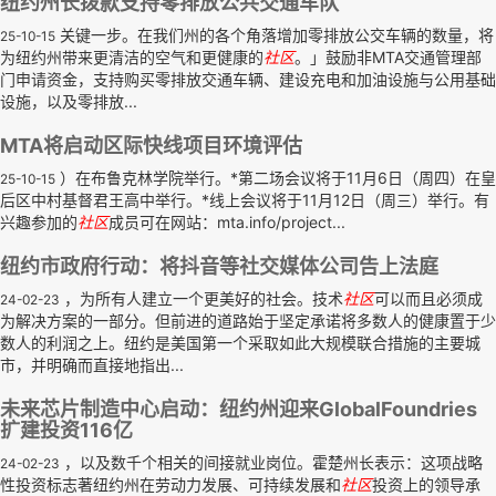
纽约州长拨款支持零排放公共交通车队
关键一步。在我们州的各个角落增加零排放公交车辆的数量，将
25-10-15
为纽约州带来更清洁的空气和更健康的
社区
。」鼓励非MTA交通管理部
门申请资金，支持购买零排放交通车辆、建设充电和加油设施与公用基础
设施，以及零排放...
MTA将启动区际快线项目环境评估
）在布鲁克林学院举行。*第二场会议将于11月6日（周四）在皇
25-10-15
后区中村基督君王高中举行。*线上会议将于11月12日（周三）举行。有
兴趣参加的
社区
成员可在网站：mta.info/project...
纽约市政府行动：将抖音等社交媒体公司告上法庭
，为所有人建立一个更美好的社会。技术
社区
可以而且必须成
24-02-23
为解决方案的一部分。但前进的道路始于坚定承诺将多数人的健康置于少
数人的利润之上。纽约是美国第一个采取如此大规模联合措施的主要城
市，并明确而直接地指出...
未来芯片制造中心启动：纽约州迎来GlobalFoundries
扩建投资116亿
，以及数千个相关的间接就业岗位。霍楚州长表示：这项战略
24-02-23
性投资标志著纽约州在劳动力发展、可持续发展和
社区
投资上的领导承