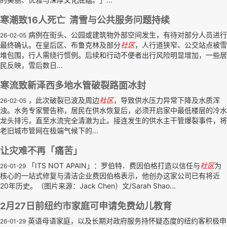
寒潮致16人死亡 清雪与公共服务问题持续
病例在街头、公园或建筑物外部空间发生，有待对部分人员进行
26-02-05
最终确认。在皇后区、布鲁克林及部分
社区
，人行道狭窄、公交站点被雪
堆包围，行人需绕行惯例。后续和行动不便者出行风险明显增加，一些居
民反映，雪后数日...
寒流致新泽西多地水管破裂路面冰封
，此次破裂已波及周边
社区
，导致供水压力异常下降及水质浑
26-02-05
浊。水务专家警告称，居民在供水恢复后，必须开启家中最低楼层的冷水
龙头排污，直至水流完全清澈为止。接连发生的供水主干管爆裂事件，将
老旧城市管网在极端气候下的...
让灾难不再「痛苦」
「ITS NOT APAIN」：罗伯特．费因伯格打造以信任与
社区
为
26-01-29
核心的一站式修复与清洁企业费因伯格表示，他创办这家公司已有将近
20年历史。（图片来源：Jack Chen）文/Sarah Shao...
2月27日前纽约市家庭可申请免费幼儿教育
英语母语家庭，以及长期对政府服务持怀疑态度的纽约客积极申
26-01-29