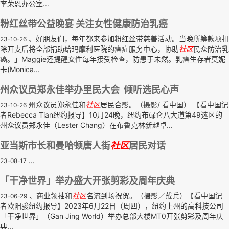
李荣恩办公室...
粉红丝带公益晚宴 关注女性健康防治乳癌
、好朋友们，每年都来参加粉红丝带慈善活动。当晚所筹款项扣
23-10-26
除开支后将全部捐助给玛摩利医院的癌症服务中心，协助
社区
民众防治乳
癌。」Maggie还提醒女性每年接受检查，防患于未然。乳癌生存者莫妮
卡(Monica...
州众议员郑永佳举办里民大会 倾听选民心声
州众议员郑永佳和
社区
居民合影。（摄影/ 看中国） 【看中国记
23-10-26
者Rebecca Tian纽约报导】10月24晚，纽约布碌仑八大道第49选区的
州众议员郑永佳（Lester Chang）在布鲁克林新越卓...
亚当斯市长和曼哈顿唐人街
社区
居民对话
...
23-08-17
「干净世界」举办盛大开张剪彩及周年庆典
、商业领袖和
社区
名流到场祝贺。（摄影／戴兵）【看中国记
23-06-29
者欧阳骏纽约报导】2023年6月22日（周四），纽约上州的高科技公司
「干净世界」（Gan Jing World）举办总部大楼MT0开张剪彩及周年庆
典...