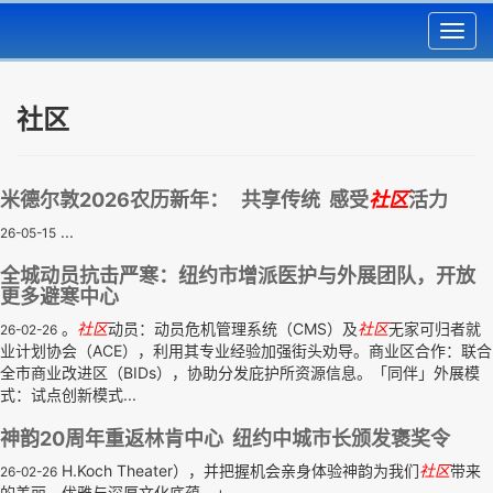
Toggl
navig
社区
米德尔敦2026农历新年： 共享传统 感受
社区
活力
...
26-05-15
全城动员抗击严寒：纽约市增派医护与外展团队，开放
更多避寒中心
。
社区
动员：动员危机管理系统（CMS）及
社区
无家可归者就
26-02-26
业计划协会（ACE），利用其专业经验加强街头劝导。商业区合作：联合
全市商业改进区（BIDs），协助分发庇护所资源信息。「同伴」外展模
式：试点创新模式...
神韵20周年重返林肯中心 纽约中城市长颁发褒奖令
H.Koch Theater），并把握机会亲身体验神韵为我们
社区
带来
26-02-26
的美丽、优雅与深厚文化底蕴。」...