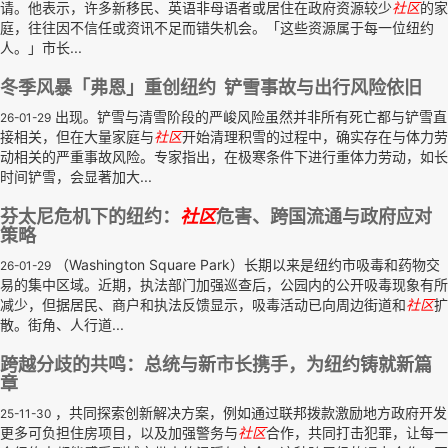
请。他表示，许多新移民、英语非母语者或居住在政府资源较少
社区
的家
庭，往往因不信任或资讯不足而错失机会。「这些资源属于每一位纽约
人。」市长...
冬季风暴「弗恩」重创纽约 铲雪事故与出行风险依旧
出现。铲雪与清雪阶段的严峻风险虽然并非所有死亡都与铲雪直
26-01-29
接相关，但在大量家庭与
社区
开始清理积雪的过程中，确实存在与体力劳
动相关的严重事故风险。专家指出，在极寒条件下进行重体力劳动，如长
时间铲雪，会显著加大...
芬太尼危机下的纽约：
社区
危害、跨国流通与政府应对
策略
（Washington Square Park）长期以来是纽约市吸毒和药物交
26-01-29
易的集中区域。近期，执法部门加强巡查后，公园内的公开吸毒现象有所
减少，但据居民、商户和执法反馈显示，吸毒活动已向周边街道和
社区
扩
散。街角、人行道...
跨越分歧的共鸣：总统与新市长携手，为纽约铸就新篇
章
，共同探索创新解决方案，例如通过联邦拨款激励地方政府开发
25-11-30
更多可负担住房项目，以及加强警务与
社区
合作，共同打击犯罪，让每一