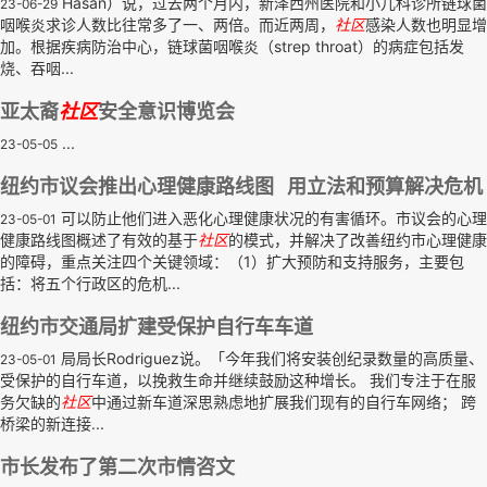
Hasan）说，过去两个月内，新泽西州医院和小儿科诊所链球菌
23-06-29
咽喉炎求诊人数比往常多了一、两倍。而近两周，
社区
感染人数也明显增
加。根据疾病防治中心，链球菌咽喉炎（strep throat）的病症包括发
烧、吞咽...
亚太裔
社区
安全意识博览会
...
23-05-05
纽约市议会推出心理健康路线图 用立法和预算解决危机
可以防止他们进入恶化心理健康状况的有害循环。市议会的心理
23-05-01
健康路线图概述了有效的基于
社区
的模式，并解决了改善纽约市心理健康
的障碍，重点关注四个关键领域：（1）扩大预防和支持服务，主要包
括：将五个行政区的危机...
纽约市交通局扩建受保护自行车车道
局局长Rodriguez说。「今年我们将安装创纪录数量的高质量、
23-05-01
受保护的自行车道，以挽救生命并继续鼓励这种增长。 我们专注于在服
务欠缺的
社区
中通过新车道深思熟虑地扩展我们现有的自行车网络； 跨
桥梁的新连接...
市长发布了第二次市情咨文