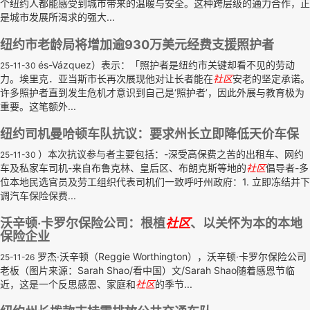
个纽约人都能感受到城市带来的温暖与安全。这种跨层级的通力合作，正
是城市发展所渴求的强大...
纽约市老龄局将增加逾930万美元经费支援照护者
és-Vázquez）表示：「照护者是纽约市关键却看不见的劳动
25-11-30
力。埃里克．亚当斯市长再次展现他对让长者能在
社区
安老的坚定承诺。
许多照护者直到发生危机才意识到自己是‘照护者’，因此外展与教育极为
重要。这笔额外...
纽约司机曼哈顿车队抗议：要求州长立即降低天价车保
）本次抗议参与者主要包括：-深受高保费之苦的出租车、网约
25-11-30
车及私家车司机-来自布鲁克林、皇后区、布朗克斯等地的
社区
倡导者-多
位本地民选官员及劳工组织代表司机们一致呼吁州政府：1. 立即冻结并下
调汽车保险保费...
沃辛顿·卡罗尔保险公司：根植
社区
、以关怀为本的本地
保险企业
罗杰·沃辛顿（Reggie Worthington），沃辛顿·卡罗尔保险公司
25-11-26
老板（图片来源：Sarah Shao/看中国）文/Sarah Shao随着感恩节临
近，这是一个反思感恩、家庭和
社区
的季节...