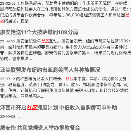
工作联系起来，帮助雇主使他们的工作场所更无障碍，并继续
23-02-02
履行帮助纽约残疾人在工作场所和其他方面茁壮成长的使命。通过与奥尔
巴尼的城市合作伙伴合作，每年帮助36,000名经济弱势工人和高贫困
社
区
的居民，包括...
廖安怡送11个大披萨慰问109分局
廖安怡积极与
社区
互动。廖安怡表示，纽约市警局法拉盛109分
22-09-22
局，面对纽约市最高的非暴力犯罪，集中警力为皇后区民众解决各种犯
罪，解决各种窃盗难题。廖安怡看到警察辛苦抓人，结果受到现行保释法
影响，警察执法...
亚美联盟发布纽约市亚裔美国人各种族概况
的种族概况涵盖人口增长、
社区
集中度、年龄、移民和公民身
22-09-12
份、教育程度、英语 口语能力、贫困、收入、福利和健康保险范围、就
业、住房、计算机和互联网使用以及其他 关键人口统计和社会经济数据
亚洲民族。亚裔美国人...
泽西市开启
社区
拥屋计划 中低收入首购房可申补助
...
22-09-08
廖安怡 共和党候选人举办筹款餐会