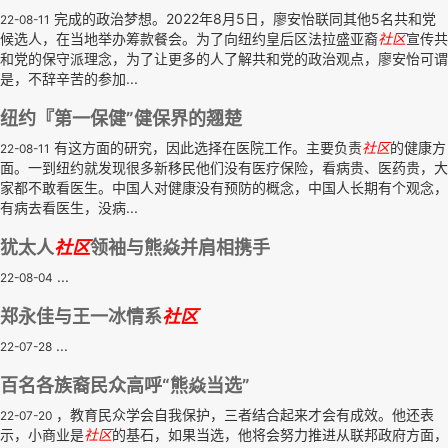
完成的政治梦想。2022年8月5日，廖安怡联同其他5名共和党
22-08-11
候选人，在当地举办筹款餐会。为了向纽约皇后区法拉盛亚裔
社区
宣传共
和党的保守派理念，为了让更多的人了解共和党的政治观点，廖安怡可谓
是，不辞辛苦的参加...
纽约『第一保健”健保界的翘楚
有这方面的研究，因此选择在医院工作。主要负责
社区
的健康方
22-08-11
面。一到纽约就发现很多新移民他们没有医疗保险，看病贵、医药贵，大
家都不敢看医生。中国人对健康没有预防的概念，中国人长期有个观念，
有病去看医生，没病...
犹太人
社区
领袖与熊焱并肩相携手
...
22-08-04
郑永佳与王一冰情系
社区
...
22-07-28
百名各族裔民众高呼“熊焱当选”
，教育民众学会自我保护，三者结合起来才会有成效。他还表
22-07-20
示，小商业是
社区
的基石，如果当选，他将会努力推进从联邦政府方面，