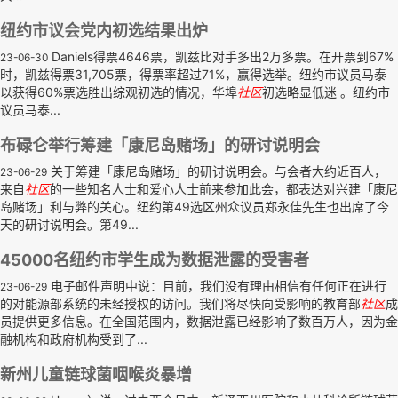
纽约市议会党内初选结果出炉
Daniels得票4646票，凯兹比对手多出2万多票。在开票到67%
23-06-30
时，凯兹得票31,705票，得票率超过71%，赢得选举。纽约市议员马泰
以获得60%票选胜出综观初选的情况，华埠
社区
初选略显低迷 。纽约市
议员马泰...
布碌仑举行筹建「康尼岛赌场」的研讨说明会
关于筹建「康尼岛赌场」的研讨说明会。与会者大约近百人，
23-06-29
来自
社区
的一些知名人士和爱心人士前来参加此会，都表达对兴建「康尼
岛赌场」利与弊的关心。纽约第49选区州众议员郑永佳先生也出席了今
天的研讨说明会。第49...
45000名纽约市学生成为数据泄露的受害者
电子邮件声明中说：目前，我们没有理由相信有任何正在进行
23-06-29
的对能源部系统的未经授权的访问。我们将尽快向受影响的教育部
社区
成
员提供更多信息。在全国范围内，数据泄露已经影响了数百万人，因为金
融机构和政府机构受到了...
新州儿童链球菌咽喉炎暴增