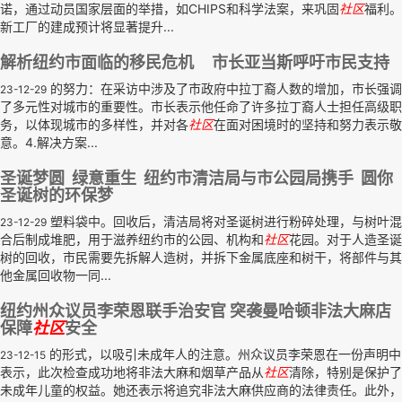
诺，通过动员国家层面的举措，如CHIPS和科学法案，来巩固
社区
福利。
新工厂的建成预计将显著提升...
解析纽约市面临的移民危机 市长亚当斯呼吁市民支持
的努力：在采访中涉及了市政府中拉丁裔人数的增加，市长强调
23-12-29
了多元性对城市的重要性。市长表示他任命了许多拉丁裔人士担任高级职
务，以体现城市的多样性，并对各
社区
在面对困境时的坚持和努力表示敬
意。4.解决方案...
圣诞梦圆 绿意重生 纽约市清洁局与市公园局携手 圆你
圣诞树的环保梦
塑料袋中。回收后，清洁局将对圣诞树进行粉碎处理，与树叶混
23-12-29
合后制成堆肥，用于滋养纽约市的公园、机构和
社区
花园。对于人造圣诞
树的回收，市民需要先拆解人造树，并拆下金属底座和树干，将部件与其
他金属回收物一同...
纽约州众议员李荣恩联手治安官 突袭曼哈顿非法大麻店
保障
社区
安全
的形式，以吸引未成年人的注意。州众议员李荣恩在一份声明中
23-12-15
表示，此次检查成功地将非法大麻和烟草产品从
社区
清除，特别是保护了
未成年儿童的权益。她还表示将追究非法大麻供应商的法律责任。此外，