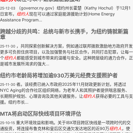
（governor.ny.gov）纽约州长霍楚（Kathy Hochul）于12月1
25-12-03
日宣布，
纽约人
现在可以通过家庭能源援助计划(Home Energy
Assistance Program...
跨越分歧的共鸣：总统与新市长携手，为纽约铸就新篇
章
，共同探索创新解决方案，例如通过联邦拨款激励地方政府开发
25-11-30
更多可负担住房项目，以及加强警务与社区合作，共同打击犯罪，让每一
个
纽约人
都能感受到城市带来的温暖与安全。这种跨层级的通力合作，正
是城市发展所渴求的强大...
纽约市老龄局将增加逾930万美元经费支援照护者
者。该经费已纳入市政府2025年11月财政更新计划，将透过
25-11-30
NYC Aging的合作社区组织网络，为老年人和其照护者提供喘息服务、
长期照护规划、心理咨询及其他关键服务，让
纽约人
获得必要的工具与支
援。纽约市长...
MTA将启动区际快线项目环境评估
重大环境效益和影响。关于IBX项目跨区快线是一项跨时代的交
25-10-15
通投资，将连接布鲁克林和皇后区交通欠发达地区的近90万
纽约人
，使