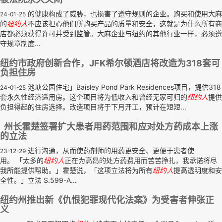
的健康构成了威胁，也损害了遵守规则的企业。购买和使用大麻
24-01-25
的
纽约人
不应该担心他们所购买产品的质量和安全，这就是为什么所有商
店都必须获得许可并受到监管。大麻企业与纽约的其他行业一样，必须遵
守规章制度...
纽约市政府创新合作，JFK希尔顿酒店将改造为318套可
负担住房
池塘公园住宅」Baisley Pond Park Residences项目，提供318
24-01-25
套永久性经济适用房。这个项目将为低收入和曾经无家可归的
纽约人
提供
负担得起的住房选择。改造项目将于下月开工，预计在短短...
州长霍楚签署扩大患者用药范围和应对处方药成本上涨
的立法
进行沟通，从而使药剂师的用药更安全、更便于患者使
23-12-29
用。 「太多的
纽约人
正在为高昂的处方药费用而苦苦挣扎，我承诺将尽
我所能提供帮助。」霍楚说，「这项立法将为所有
纽约人
提高透明度和安
全性。」立法 S.599-A...
纽约州推出新《仇恨犯罪现代化法案》为受害者伸张正
义