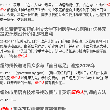
表示：「在过去14个月里，一场运动诞生了，旨在为一个每个
纽
26-01-15
约人
都能负担得起有尊严生活、每个家庭都能负担抚养孩子的城市而奋
斗。今天，霍楚州长和我共同庆祝我们对全民托儿承诺的同时，也见到了
这一运作。这场胜利...
州长霍楚宣布纽约州立大学下州医学中心医院11亿美元
投资计划设计阶段即将启动
11亿美元的现代化改造计划设计阶段即将启动。这些投资将用于
25-12-11
修缮基础设施、翻新住院病房、扩建急诊科，并新建一座医院附属大楼，
其中包括一个先进的门诊手术中心，该中心将拓展心脏病学和肿瘤学服
务。「每位
纽约人
...
纽约州长邀请民众参与「首日远足」迎接2026年
（governor.ny.gov）【看中国纽约讯】12月5日，纽约州长霍
25-12-10
楚鼓励
纽约人
以健康为先，参加免费的「首日远足 (First Day Hike)」活
动，以开启新的一年。
纽约人
将有机会在...
纽约市用语言技术寻找改善与非英语
纽约人
沟通的方法
...
25-12-10
纽约人
现在可以申请家庭能源援助