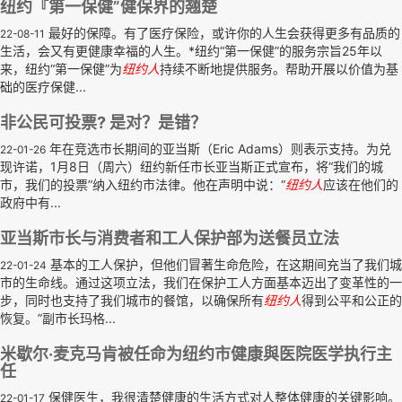
纽约『第一保健”健保界的翘楚
最好的保障。有了医疗保险，或许你的人生会获得更多有品质的
22-08-11
生活，会又有更健康幸福的人生。*纽约“第一保健”的服务宗旨25年以
来，纽约“第一保健”为
纽约人
持续不断地提供服务。帮助开展以价值为基
础的医疗保健...
非公民可投票? 是对？是错？
年在竞选市长期间的亚当斯（Eric Adams）则表示支持。为兑
22-01-26
现许诺，1月8日（周六）纽约新任市长亚当斯正式宣布，将“我们的城
市，我们的投票”纳入纽约市法律。他在声明中说：“
纽约人
应该在他们的
政府中有...
亚当斯市长与消费者和工人保护部为送餐员立法
基本的工人保护，但他们冒著生命危险，在这期间充当了我们城
22-01-24
市的生命线。通过这项立法，我们在保护工人方面基本迈出了变革性的一
步，同时也支持了我们城市的餐馆，以确保所有
纽约人
得到公平和公正的
恢复。”副市长玛格...
米歇尔·麦克马肯被任命为纽约市健康與医院医学执行主
任
保健医生，我很清楚健康的生活方式对人整体健康的关键影响。
22-01-17