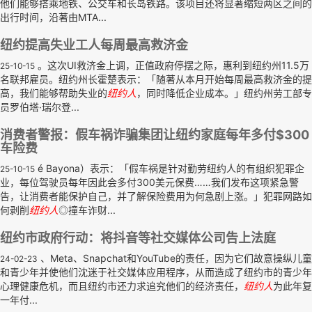
他们能够搭乘地铁、公交车和长岛铁路。该项目还将显著缩短两区之间的
出行时间，沿著由MTA...
纽约提高失业工人每周最高救济金
。这次UI救济金上调，正值政府停摆之际，惠利到纽约州11.5万
25-10-15
名联邦雇员。纽约州长霍楚表示：「随著从本月开始每周最高救济金的提
高，我们能够帮助失业的
纽约人
，同时降低企业成本。」纽约州劳工部专
员罗伯塔·瑞尔登...
消费者警报：假车祸诈骗集团让纽约家庭每年多付$300
车险费
é Bayona）表示：「假车祸是针对勤劳纽约人的有组织犯罪企
25-10-15
业，每位驾驶员每年因此会多付300美元保费……我们发布这项紧急警
告，让消费者能保护自己，并了解保险费用为何急剧上涨。」犯罪网路如
何剥削
纽约人
◎撞车诈财...
纽约市政府行动：将抖音等社交媒体公司告上法庭
、Meta、Snapchat和YouTube的责任，因为它们故意操纵儿童
24-02-23
和青少年并使他们沈迷于社交媒体应用程序，从而造成了纽约市的青少年
心理健康危机，而且纽约市还力求追究他们的经济责任，
纽约人
为此年复
一年付...