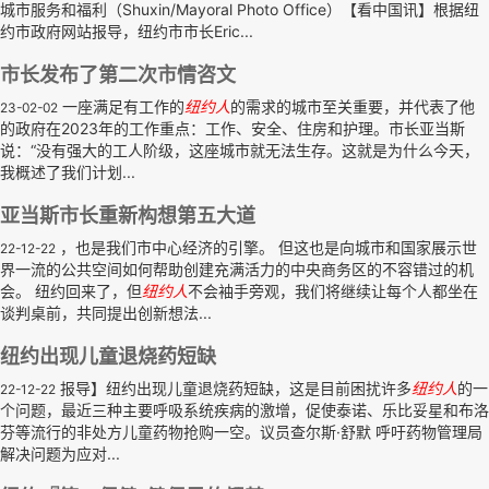
城市服务和福利（Shuxin/Mayoral Photo Office）【看中国讯】根据纽
约市政府网站报导，纽约市市长Eric...
市长发布了第二次市情咨文
一座满足有工作的
纽约人
的需求的城市至关重要，并代表了他
23-02-02
的政府在2023年的工作重点：工作、安全、住房和护理。市长亚当斯
说：“没有强大的工人阶级，这座城市就无法生存。这就是为什么今天，
我概述了我们计划...
亚当斯市长重新构想第五大道
，也是我们市中心经济的引擎。 但这也是向城市和国家展示世
22-12-22
界一流的公共空间如何帮助创建充满活力的中央商务区的不容错过的机
会。 纽约回来了，但
纽约人
不会袖手旁观，我们将继续让每个人都坐在
谈判桌前，共同提出创新想法...
纽约出现儿童退烧药短缺
报导】纽约出现儿童退烧药短缺，这是目前困扰许多
纽约人
的一
22-12-22
个问题，最近三种主要呼吸系统疾病的激增，促使泰诺、乐比妥星和布洛
芬等流行的非处方儿童药物抢购一空。议员查尔斯·舒默 呼吁药物管理局
解决问题为应对...