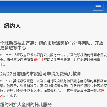
Toggl
navig
纽约人
全城动员抗击严寒：纽约市增派医护与外展团队，开放
更多避寒中心
达尼政府已发布四则公共服务公告，并采取积极措施保障市民安
26-02-26
全。市长再次呼吁所有
纽约人
密切关注天气状况，并在必要时伸出援
手。...
2月27日前纽约市家庭可申请免费幼儿教育
英语母语家庭，以及长期对政府服务持怀疑态度的纽约客积极申
26-01-29
请。他表示，许多新移民、英语非母语者或居住在政府资源较少社区的家
庭，往往因不信任或资讯不足而错失机会。「这些资源属于每一位
纽约
人
。」市长...
纽约州扩大全州的托儿服务