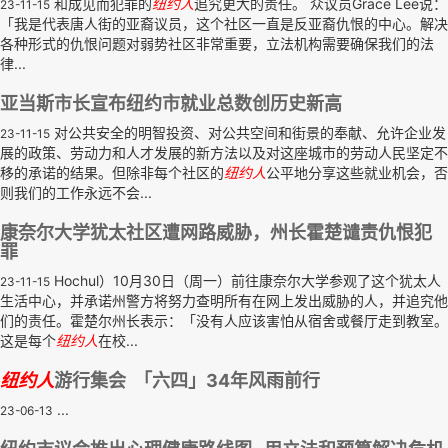
和成见而犯罪的
纽约人
追究更大的责任。 众议员Grace Lee说：
23-11-15
「我是代表唐人街的亚裔议员，这个社区一直是反亚裔仇恨的中心。解决
各种形式的仇恨问题对弱势社区非常重要，立法机构需要确保我们的法
律...
亚当斯市长宣布纽约市就业总数创历史新高
对公共安全的明智投资、对公共空间和街景的奉献、允许企业发
23-11-15
展的政策、劳动力和人才发展的新方法以及对这座城市的劳动人民坚定不
移的承诺的结果。但除非每个社区的
纽约人
公平地分享这些就业机会，否
则我们的工作永远不会...
康奈尔大学犹太社区遭网路威胁，州长霍楚谴责仇恨犯
罪
Hochul）10月30日（周一）前往康奈尔大学参观了这个犹太人
23-11-15
生活中心，并承诺州警方将努力查明所有在网上发出威胁的人，并追究他
们的责任。霍楚尔州长表示：「没有人应该害怕从宿舍或餐厅走到教室。
这是每个
纽约人
在校...
纽约人
游行集会 「六四」34年风雨前行
...
23-06-13