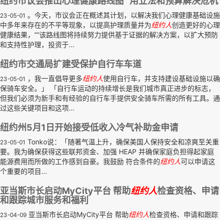
纽约市议会推出心理健康路线图 用立法和预算解决危机
。今天，市议会正在概述其计划，以解决我们心理健康基础设施
23-05-01
中多年来存在的不平等现象，以提高护理质量并为
纽约人
创造更好的心理
健康结果，”“该路线图将持续努力提供基于证据的解决方案，以扩大预防
和支持性护理，投资于...
纽约市交通局扩建受保护自行车车道
，我一直倡导更多
纽约人
使用自行车，并支持建设基础设施以确
23-05-01
保骑车安全。」 「自行车运动的持续增长是我们城市真正进步的标志，
但我们必须为新手和有经验的自行车手提供安全骑车所需的所有工具。通
过这些关键项目和这项...
纽约州5月1日开始接受低收入冷气补助金申请
Tonko说：「随著气温上升，确保美国人保持安全和凉爽至关重
23-05-01
要。我为确保获得这些联邦资金、加强 HEAP 并确保家庭负担得起家庭
能源费用而所做的工作感到自豪。我鼓励 符合条件的
纽约人
可以申请这
个重要的项目...
亚当斯市长启动MyCity平台 帮助
纽约人
检查资格、申请
和跟踪城市服务和福利
亚当斯市长启动MyCity平台 帮助
纽约人
检查资格、申请和跟踪
23-04-09