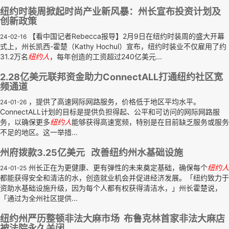
纽约时装周掀起时尚产业新风暴：州长宣布投资计划及
创新政策
【看中国记者Rebecca报导】2月9日在纽约时装周的盛大开幕
24-02-16
式上，州长凯西-霍楚（Kathy Hochul）宣布，纽约时装业不仅雇用了约
31.2万名
纽约人
，每年创造的工资超过240亿美元...
2.28亿美元联邦资金助力ConnectALL打通纽约社区宽
频通道
，提供了高速网际网路服务，价格低于地区平均水平。
24-01-26
ConnectALL计划的目标是提供负担得起、公平和可访问的网际网路服
务，以确保更多
纽约人
能够获得高速宽频，特别是在目前缺乏服务或服务
不足的地区。这一举措...
州府拨款3.25亿美元 改善纽约州水基础设施
州长正在为更健康、更有弹性的未来奠定基础，确保每个
纽约人
24-01-25
都能获得安全和清洁的水，创造就业机会并促进经济发展。「纽约致力于
资助水基础设施升级，因为每个人都有权获得清洁水，」州长霍楚说，
「通过为全州社区提供...
纽约州严历整顿非法大麻市场 布鲁克林首家非法大麻店
被法院永久关闭