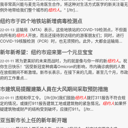
我非常高兴能与麦克马肯医生合作，将这种对生活方式医学的新关注毫无
例外地带给我们整个城市的
纽约人
。" [/ltr]...
纽约市于四个地铁站新增病毒检测点
运输局（MTA）表示，这些地铁站的COVID-19检测点，不但面
22-01-13
向所有的
纽约人
开放，而且还接待到访纽约的游客朋友们；同时，进行
COVID-19核酸检测（PCR）时，也无须预约。此外，大都会运输局...
新年新希望：纽约市迎来第一个元旦宝宝
将为更美好的未来而战时，为的就是像与你一样的新
纽约人
。祝
22-01-11
你生日快乐！”因受新冠变种病毒Omicron的影响，市内确诊病例的人数
在放假期间不断激增。新市长表示，在接下来的几周，甚至几个月，市政
府的工作重点...
市建筑局提醒建築人員在大风期间采取预防措施
违规和停工令。 [/ltr][ltr]我们鼓励
纽约人
拨打311报告不符合规
22-01-11
定的情况，或拨打911报告建筑工地或建筑物的紧急情况。
纽约人
如果怀
疑建筑物或财产的结构受到破坏，应拨打911。 [/ltr...
亚当斯市长上任的新年新开端