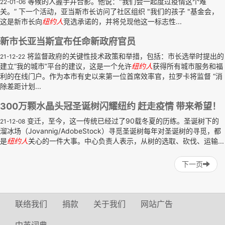
等候的人握手并合影。他说："我们会一起度过疫情这个难
22-01-06
关。” 下一个活动，亚当斯市长访问了社区组织 "我们的孩子 "基金会，
这是新市长向
纽约人
竞选承诺的，并将兑现他这一标志性...
新市长亚当斯宣布任命新政府官员
将监督政府的关键性技术政策和举措，包括：市长选举时提出的
21-12-22
建立“我的城市”平台的建议，这是一个允许
纽约人
获得所有城市服务和福
利的在线门户。作为本市有史以来第一位首席效率官，拉罗卡将监督 “消
除差距计划...
300万颗水晶头冠圣诞树闪耀纽约 赶走疫情 带来希望！
变迁，至今，这一传统已经过了90载冬夏的历练。圣诞树下的
21-12-08
溜冰场（Jovannig/AdobeStock）寻觅圣诞树每年对圣诞树的寻觅，都
是
纽约人
关心的一件大事。中心负责人表示，从树的选取、砍伐、运输...
下一页
联络我们
捐款
关于我们
网站广告