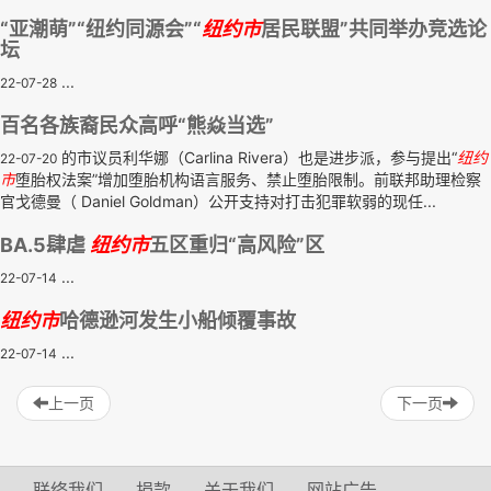
“亚潮萌”“纽约同源会”“
纽约市
居民联盟”共同举办竞选论
坛
...
22-07-28
百名各族裔民众高呼“熊焱当选”
的市议员利华娜（Carlina Rivera）也是进步派，参与提出“
纽约
22-07-20
市
堕胎权法案”增加堕胎机构语言服务、禁止堕胎限制。前联邦助理检察
官戈德曼（ Daniel Goldman）公开支持对打击犯罪软弱的现任...
BA.5肆虐
纽约市
五区重归“高风险”区
...
22-07-14
纽约市
哈德逊河发生小船倾覆事故
...
22-07-14
上一页
下一页
联络我们
捐款
关于我们
网站广告