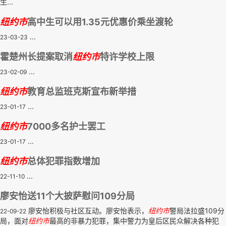
生...
纽约市
高中生可以用1.35元优惠价乘坐渡轮
...
23-03-23
霍楚州长提案取消
纽约市
特许学校上限
...
23-02-09
纽约市
教育总监班克斯宣布新举措
...
23-01-17
纽约市
7000多名护士罢工
...
23-01-17
纽约市
总体犯罪指数增加
...
22-11-10
廖安怡送11个大披萨慰问109分局
廖安怡积极与社区互动。廖安怡表示，
纽约市
警局法拉盛109分
22-09-22
局，面对
纽约市
最高的非暴力犯罪，集中警力为皇后区民众解决各种犯