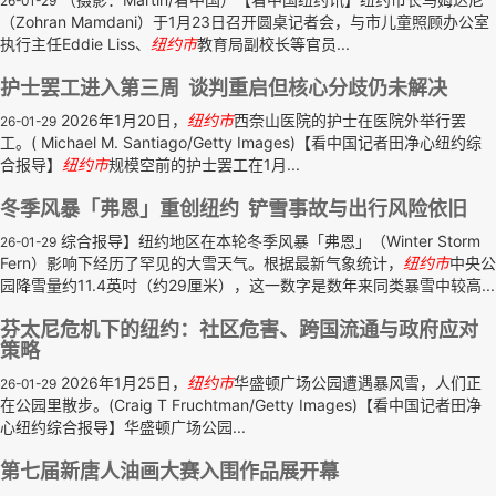
26-01-29
（Zohran Mamdani）于1月23日召开圆桌记者会，与市儿童照顾办公室
执行主任Eddie Liss、
纽约市
教育局副校长等官员...
护士罢工进入第三周 谈判重启但核心分歧仍未解决
2026年1月20日，
纽约市
西奈山医院的护士在医院外举行罢
26-01-29
工。( Michael M. Santiago/Getty Images)【看中国记者田净心纽约综
合报导】
纽约市
规模空前的护士罢工在1月...
冬季风暴「弗恩」重创纽约 铲雪事故与出行风险依旧
综合报导】纽约地区在本轮冬季风暴「弗恩」（Winter Storm
26-01-29
Fern）影响下经历了罕见的大雪天气。根据最新气象统计，
纽约市
中央公
园降雪量约11.4英吋（约29厘米），这一数字是数年来同类暴雪中较高...
芬太尼危机下的纽约：社区危害、跨国流通与政府应对
策略
2026年1月25日，
纽约市
华盛顿广场公园遭遇暴风雪，人们正
26-01-29
在公园里散步。(Craig T Fruchtman/Getty Images)【看中国记者田净
心纽约综合报导】华盛顿广场公园...
第七届新唐人油画大赛入围作品展开幕