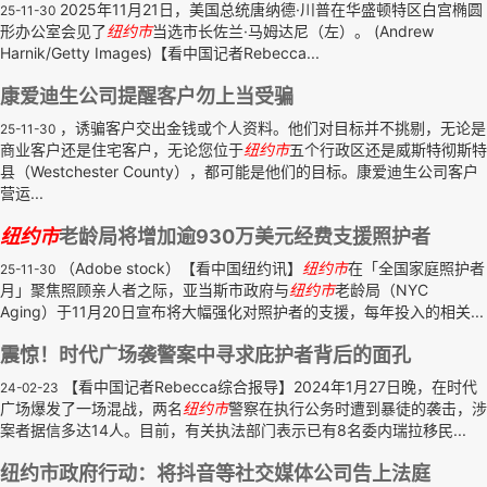
2025年11月21日，美国总统唐纳德·川普在华盛顿特区白宫椭圆
25-11-30
形办公室会见了
纽约市
当选市长佐兰·马姆达尼（左）。 (Andrew
Harnik/Getty Images)【看中国记者Rebecca...
康爱迪生公司提醒客户勿上当受骗
，诱骗客户交出金钱或个人资料。他们对目标并不挑剔，无论是
25-11-30
商业客户还是住宅客户，无论您位于
纽约市
五个行政区还是威斯特彻斯特
县（Westchester County），都可能是他们的目标。康爱迪生公司客户
营运...
纽约市
老龄局将增加逾930万美元经费支援照护者
（Adobe stock）【看中国纽约讯】
纽约市
在「全国家庭照护者
25-11-30
月」聚焦照顾亲人者之际，亚当斯市政府与
纽约市
老龄局（NYC
Aging）于11月20日宣布将大幅强化对照护者的支援，每年投入的相关...
震惊！时代广场袭警案中寻求庇护者背后的面孔
【看中国记者Rebecca综合报导】2024年1月27日晚，在时代
24-02-23
广场爆发了一场混战，两名
纽约市
警察在执行公务时遭到暴徒的袭击，涉
案者据信多达14人。目前，有关执法部门表示已有8名委内瑞拉移民...
纽约市政府行动：将抖音等社交媒体公司告上法庭