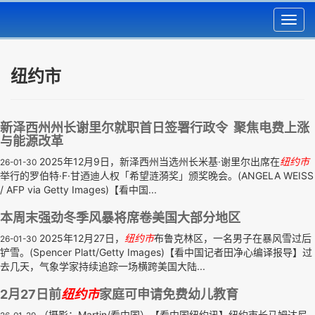
Toggl
navig
纽约市
新泽西州州长谢里尔就职首日签署行政令 聚焦电费上涨
与能源改革
2025年12月9日，新泽西州当选州长米基·谢里尔出席在
纽约市
26-01-30
举行的罗伯特·F·甘迺迪人权「希望涟漪奖」颁奖晚会。(ANGELA WEISS
/ AFP via Getty Images)【看中国...
本周末强劲冬季风暴将席卷美国大部分地区
2025年12月27日，
纽约市
布鲁克林区，一名男子在暴风雪过后
26-01-30
铲雪。(Spencer Platt/Getty Images)【看中国记者田净心编译报导】过
去几天，气象学家持续追踪一场横跨美国大陆...
2月27日前
纽约市
家庭可申请免费幼儿教育
（摄影：Martin/看中国）【看中国纽约讯】纽约市长马姆达尼