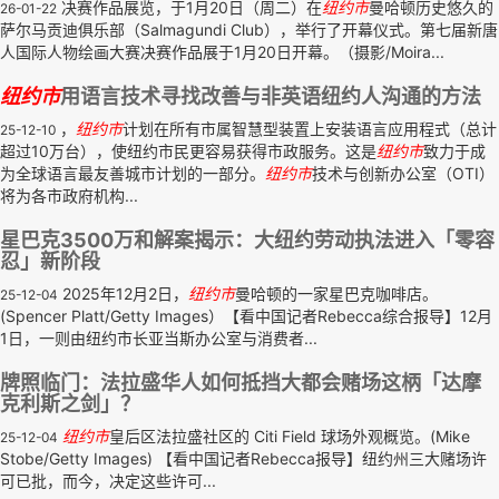
决赛作品展览，于1月20日（周二）在
纽约市
曼哈顿历史悠久的
26-01-22
萨尔马贡迪俱乐部（Salmagundi Club），举行了开幕仪式。第七届新唐
人国际人物绘画大赛决赛作品展于1月20日开幕。（摄影/Moira...
纽约市
用语言技术寻找改善与非英语纽约人沟通的方法
，
纽约市
计划在所有市属智慧型装置上安装语言应用程式（总计
25-12-10
超过10万台），使纽约市民更容易获得市政服务。这是
纽约市
致力于成
为全球语言最友善城市计划的一部分。
纽约市
技术与创新办公室（OTI）
将为各市政府机构...
星巴克3500万和解案揭示：大纽约劳动执法进入「零容
忍」新阶段
2025年12月2日，
纽约市
曼哈顿的一家星巴克咖啡店。
25-12-04
(Spencer Platt/Getty Images）【看中国记者Rebecca综合报导】12月
1日，一则由纽约市长亚当斯办公室与消费者...
牌照临门：法拉盛华人如何抵挡大都会赌场这柄「达摩
克利斯之剑」？
纽约市
皇后区法拉盛社区的 Citi Field 球场外观概览。(Mike
25-12-04
Stobe/Getty Images) 【看中国记者Rebecca报导】纽约州三大赌场许
可已批，而今，决定这些许可...