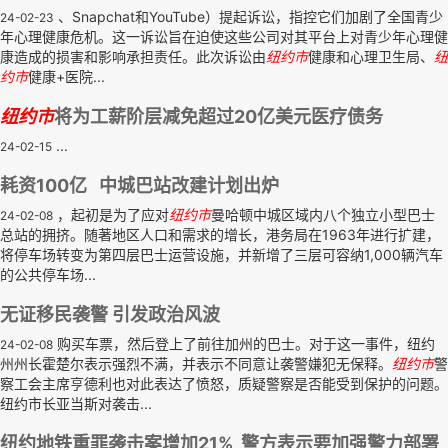
、Snapchat和YouTube）提起诉讼，指控它们加剧了全国青少
24-02-23
年心理健康危机。这一诉讼旨在迫使这些公司对其平台上对青少年心理健
康造成的损害和影响承担责任。此次诉讼由
纽约市
健康和心理卫生局、
纽
约市
健康+医院...
纽约市
将为工薪阶层减免超过20亿美元医疗债务
...
24-02-15
耗资100亿 中城巴站改建计划出炉
，起初是为了应对
纽约市
曼哈顿中城区域内八个独立小型巴士
24-02-08
总站的拥挤。随著地区人口和需求的增长，港务局在1963年进行扩建，
将停车场转变为第四层巴士运营设施，并新增了三层可容纳1,000辆汽车
的公共停车场...
无证移民袭警 引发政治风波
购买车票，然后登上了前往加州的巴士。对于这一事件，纽约
24-02-08
州州长霍楚尔表示强烈不满，并表示不同意让袭警嫌犯无保释。
纽约市
警
察工会主席亨德利也对此表达了愤怒，质疑警察是否能受到保护的问题。
纽约市长亚当斯对袭击...
纽约地铁重罪袭击案增加21% 警方表示要加强警力部署