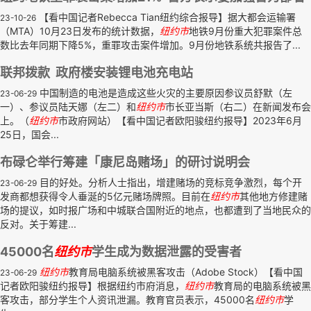
【看中国记者Rebecca Tian纽约综合报导】据大都会运输署
23-10-26
（MTA）10月23日发布的统计数据，
纽约市
地铁9月份重大犯罪案件总
数比去年同期下降5%，重罪攻击案件增加。9月份地铁系统共报告了...
联邦拨款 政府楼安装锂电池充电站
中国制造的电池是造成这些火灾的主要原因参议员舒默（左
23-06-29
一）、参议员陆天娜（左二）和
纽约市
市长亚当斯（右二）在新闻发布会
上。（
纽约市
市政府网站）【看中国记者欧阳骏纽约报导】2023年6月
25日，国会...
布碌仑举行筹建「康尼岛赌场」的研讨说明会
目的好处。分析人士指出，增建赌场的竞标竞争激烈，每个开
23-06-29
发商都想获得令人垂涎的5亿元赌场牌照。目前在
纽约市
其他地方修建赌
场的提议，如时报广场和中城联合国附近的地点，也都遭到了当地民众的
反对。关于筹建...
45000名
纽约市
学生成为数据泄露的受害者
纽约市
教育局电脑系统被黑客攻击（Adobe Stock）【看中国
23-06-29
记者欧阳骏纽约报导】根据纽约市府消息，
纽约市
教育局的电脑系统被黑
客攻击，部分学生个人资讯泄漏。教育官员表示，45000名
纽约市
学