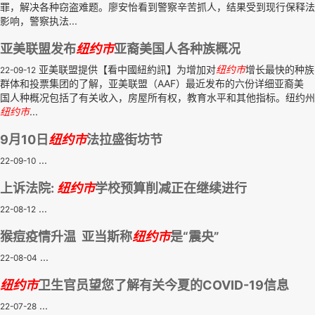
罪，解决各种窃盗难题。廖安怡看到警察辛苦抓人，结果受到现行保释法
影响，警察执法...
亚美联盟发布
纽约市
亚裔美国人各种族概况
亚美联盟提供【看中國紐約訊】为增加对
纽约市
增长最快的种族
22-09-12
群体和投票集团的了解，亚美联盟（AAF）最近发布的六份详细亚裔美
国人种概况包括了有关收入，房屋所有权，教育水平和其他指标。纽约州
纽约市
...
9月10日
纽约市
法拉盛街坊节
...
22-09-10
上诉法院:
纽约市
学校预算削减正在继续进行
...
22-08-12
猴痘疫情升温 亚当斯称
纽约市
是“震央”
...
22-08-04
纽约市
卫生官员望您了解有关今夏的COVID-19信息
...
22-07-28