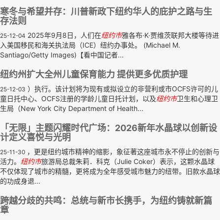
寒冬与希望并存：川普新政下纽约华人的庇护之路与生
存法则
2025年9月8日，人们在
纽约市
雅各布·K·贾维茨联邦大楼等待进
25-12-04
入美国移民和海关执法局（ICE）纽约办事处。 (Michael M.
Santiago/Getty Images)【看中国记者...
纽约州扩大全州儿童保育能力 提供更多优质护理
）执行。该计划将为现有或拟设立的非营利或市OCFS许可的儿
25-12-03
童日托中心、OCFS注册的学龄儿童日托计划，以及
纽约市
卫生和心理卫
生局（New York City Department of Health...
「无限」主题闪耀时代广场：2026新年水晶球以创新设
计定义喜悦与光明
，更是纽约城市精神的缩影，象征著这座城市永不停止的创新与
25-11-30
活力。
纽约市
旅游局总裁朱莉．科克（Julie Coker）表示，这颗水晶球
不仅体现了城市的精髓，更将成为全年感受城市魅力的纽带。旧款水晶球
的功成身退...
跨越分歧的共鸣：总统与新市长携手，为纽约铸就新篇
章