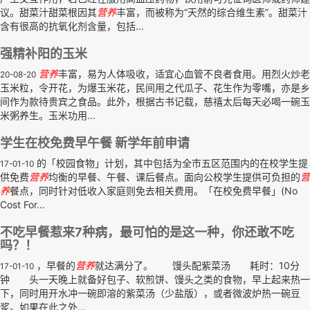
议。甜菜汁甜菜根因其
营养
丰富，而被称为“天然的综合维生素”。甜菜汁
含有很高的抗氧化剂含量，包括...
强精补阳的玉米
营养
丰富，易为人体吸收，适宜心血管不良者食用。用烈火炒老
20-08-20
玉米粒，令开花，为爆玉米花，民间用之代瓜子、花生作为零嘴，亦是乡
间作为款待贵宾之食品。此外，根据古书记载，慈禧太后每天必喝一碗玉
米粥养生。玉米功用...
学生在校免费早午餐 新学年前申请
的「校园食物」计划，其中包括为全市五区范围内的在校学生提
17-01-10
供免费
营养
均衡的早餐、午餐、课后餐点。面向公校学生提供可负担的
营
养
餐点，同时针对低收入家庭则免去相关费用。「在校免费早餐」(No
Cost For...
不吃早餐惹来7种病，最可怕的是这一种，你还敢不吃
吗？！
，早餐的
营养
就达满分了。 馒头配紫菜汤 耗时：10分
17-01-10
钟 头一天晚上就备好包子、软煎饼、馒头之类的食物，早上起来热一
下，同时用开水冲一碗即溶的紫菜汤（少盐版），或者微波炉热一碗豆
浆。如果在此之外...