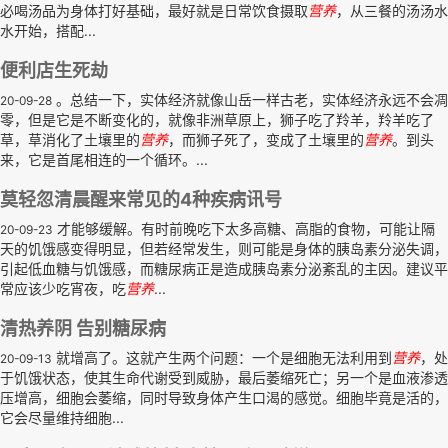
必喝汤品为身体打好基础，最好就是日常饮食摄取
营养
，从三餐的汤汤水
水开始，搭配...
便利店生死劫
。总结一下，实体经济就像山岳一样古老，实体经济永远不会凋
20-09-28
零，但是它是不断变化的，就像非洲草原上，狮子吃了羚羊，羚羊吃了
草，草消化了土壤里的
营养
，而狮子死了，变成了土壤里的
营养
。到头
来，它是首尾相连的一个循环。...
莫轻忽清晨醒来常见的4种疾病讯号
才能够缓解。有时前晚吃下太多高糖、高脂的食物，可能让隔
20-09-23
天的饥饿感变得明显，但若经常发生，则可能是身体的胰岛素分泌失调，
引起低血糖与饥饿感，而糖尿病正是造成胰岛素分泌紊乱的主因。建议平
常应该少吃宵夜，吃
营养
...
清热养阴 告别糖尿病
就增高了。这就产生两个问题：一个是细胞无法利用到
营养
，处
20-09-13
于饥饿状态，使其生命代谢受到威胁，最后萎缩死亡；另一个是血液渗透
压增高，细胞会萎缩，同时导致身体产生口渴的感觉。细胞毕竟是活的，
它会尽量维持细胞...