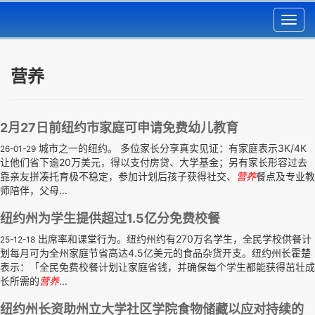
Toggl
navig
营养
2月27日前纽约市家庭可申请免费幼儿教育
城市之一的纽约。 多位家长分享真实见证：有家庭表示3K/4K
26-01-29
让他们省下逾20万美元，得以支付房贷、大学基金；另有家长形容过去
靠亲友拼凑托育极不稳定，参加计划后孩子获得社交、
营养
餐点及专业教
师陪伴，父母...
纽约州为学生提供超过1.5亿分免费校餐
出席率和课堂行为。纽约州约有270万名学生，全民学校供餐计
25-12-18
划每月可为全州家庭节省高达4.5亿美元的食品杂货开支。纽约州长霍楚
表示：「全民免费校餐计划让家庭省钱，并确保每个学生都能获得茁壮成
长所需的
营养
...
纽约州长资助州立大学社区学院食物储藏以应对持续的