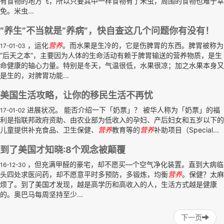
有食物的地方飞，所以只要其中一样食物有了米虫，周围的食物也难于幸
免。米虫...
“养生”不当就是“养病”，快自查这几个问题你有没有！
，运化
营养
。而水果是生冷的，它是伤脾胃的东西。脾胃被称为
17-01-03
“后天之本”，主要因为人体的生命活动有赖于脾胃输送的营养物质，是生
命健康的轴心力量。特别是冬天，气温很低，水果很凉；加之水果本身又
是生的，对脾胃功能...
美国生活攻略，让你的移民生活不再忧
进展状况。 能否介绍一下「奶票」？ 被华人称为「奶票」的福
17-01-02
利是指联邦政府资助、由农业部为低收入的孕妇、产后妇女和五岁以下的
儿童提供补充食品、卫生保健、
营养
教育等的
营养
补助项目（Special...
到了美国才知晓:8个观念被颠覆
，但充满甲醛的豪宅，却不愿买—个空气净化装置。直到大病临
16-12-30
头四处求医问药，却不愿意平时多预防，多锻炼，均衡
营养
。保健？太麻
烦了。到了美国才发现，越是高学历和高收入的人，生活方式越是健康
的。奥巴马每周坚持至少...
下一页