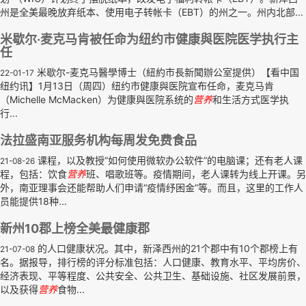
州是全美最晚放弃纸本、使用电子转帐卡（EBT）的州之一。州内北部...
米歇尔·麦克马肯被任命为纽约市健康與医院医学执行主
任
米歇尔-麦克马醫學博士（紐約市長新聞辦公室提供）【看中国
22-01-17
纽约讯】1月13日（周四）纽约市健康與医院宣布任命，麦克马肯
（Michelle McMacken）为健康與医院系统的
营养
和生活方式医学执
行...
法拉盛南亚服务机构每周发免费食品
课程，以及教授“如何使用微软办公软件”的电脑课；还有老人课
21-08-26
程，包括：饮食
营养
班、唱歌班等。疫情期间，老人课转为线上开课。另
外，南亚理事会还能帮助人们申请“疫情纾困金”等。而且，这里的工作人
员能提供18种...
新州10郡上榜全美最健康郡
的人口健康状况。其中，新泽西州的21个郡中有10个郡榜上有
21-07-08
名。据报导，排行榜的评分标准包括：人口健康、教育水平、平均房价、
经济表现、平等程度、公共安全、公共卫生、基础设施、社区发展前景，
以及获得
营养
食物...