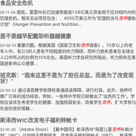
食品安全危机
居民。霍楚州长已加速核拨逾1.06亿美元资金用于应对纽约州的
25-11-24
饥饿危机，相关支出项目包含：．4000万美元作为“饥饿防治与
营养
援助
计划”（Hunger Prevention and Nutrition...
是不是越早配戴助听器越健康
重要问题。根据美国《国家卫生和
营养
调查》，70岁以上的老
23-02-10
年人中，有2/3的人患有不同程度的听力障碍，而听力损失患者在全球总
人口中所占的比例为10%左右。美国听力学会研究所指出，听力损失在美
国是影响公众健康...
班克斯：“我来这里不是为了担任总监，而是为了改变现
状！”
通过语音教学和筛检普通阅读障碍，进行扫盲。此外，他呼吁
22-03-23
推广已有的成功经验，例如，一些特许学校已经做出了“出色的工作”。学
校应该优先考虑学生的健康、加强校园安全、改善学生
营养
，扩大学校与
社会的良好接触...
新泽西WIC改发电子福利转帐卡
（Adobe Stock）【看中国讯】新泽西州“母婴儿童
营养
补助计
22-01-20
划”（WIC）计划终于摆脱纸本，改发电子福利转帐卡（EBT）。新泽西