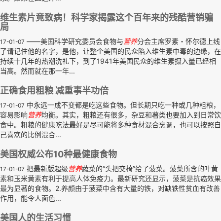
维生素片竟致病！科学家揭露这个百年来的残酷营销骗
局
——美国科学研究委员会食物与
营养
分会主席罗素・怀尔德上线
17-01-07
了请记住他的名字，是他，让整个美国的民众陷入维生素中毒的边缘，在
持续十几年的热潮洗礼下，到了1941年美国民众的维生素摄入量已经相
当高。然而就在那一年...
正确食用粗粮 减重事半功倍
中永远一成不变都是吃这些食物。但长期只吃一种或几种粗粮，
17-01-07
容易影响
营养
均衡。其实，粗粮还有很多，杂豆和薯类也要加入到日常饮
食中。粗粮的健康吃法最好是尽可能将多种食材混合烹调，也可以按照自
己喜欢的比例混合...
美国权威公布10种最健康食物
把最新版超级
营养
蔬菜的“头把交椅”给了菠菜。菠菜所含的叶黄
17-01-07
素和玉米黄素有利于提高人体免疫力。最新研究还显示，菠菜是抗癌效果
最为显著的食物。2.养颜由于菠菜中含有大量的铁，对缺铁性贫血有改善
作用，能令人面色...
美国人的生活习惯