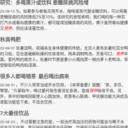
研究：多喝果汁或饮料 患糖尿病风险增
%。如果参与者每天用开水、咖啡或茶代替含糖饮料，可以将罹
20-09-13
患糖尿病的风险降低2%至10%。该研究的发现表明，我们喝的每一种苏
打汽水或看似健康的果汁，都可能增加糖尿病的风险，果汁虽然看似健康
又
营养
，但应该适量饮用...
秋高鸭肥
处暑送鸭，祝福亲友身体健康的传统。北京人素有处暑吃百合鸭
20-09-07
的习俗，百合是缓解秋燥的优良食材，用来调制鸭汤，芳香可口，
营养
丰
富。爱吃鸭的南京人，处暑时节更是要小火慢炖煲一锅白萝卜老鸭汤，享
受酥软的鸭肉和浸满...
很多人都喝错茶 最后喝出病来
。不少人将茶当成开水饮用，《本草备要》提醒：“茶，多饮，
20-08-31
寒胃。”凡事取中，喝过量时易伤害消化系统，造成
营养
吸收不良。另
外，茶中的咖啡因能使人心跳加快，若患有心脏病、甲状腺功能亢进症及
肾脏功能低下者，不适合饮用...
7大最佳饮品
，不过需要注意的是，一些治疗高血压的药物可能会与椰子水
20-08-23
产生交互作用，若已经在服用高血压药物，饮用前可先征询医师或药师建