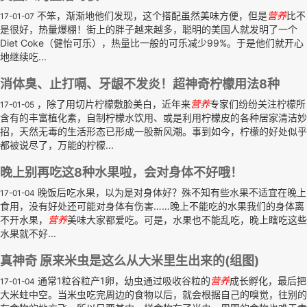
不笨，渐渐地他们发现，这个搭配虽然美味方便，但是
营养
比不
17-01-07
是很好，热量爆棚！街上的胖子越来越多，聪明的美国人就发明了一个
Diet Coke（健怡可乐），热量比一般的可乐减少99%。于是他们就开心
地继续吃...
消体臭、止打嗝、牙龈不发炎！超神奇柠檬用法8种
，除了用切片柠檬敷脸美白，近年来
营养
专家们纷纷关注柠檬所
17-01-05
含有的丰富植化素，自制柠檬水饮用、或是利用柠檬皮的各种居家清洁妙
招，天然无毒的生活形态已形成一股新风潮。事到如今，柠檬的好处似乎
都被说尽了，万能的柠檬...
晚上别再吃这8种水果啦，会对身体不好哦！
晚饭后吃水果，以为是对身体好？殊不知有些水果不适宜在晚上
17-01-04
食用，没有好处还可能对身体有伤害……晚上不能吃的水果我们的身体离
不开水果，
营养
美味大家都爱吃。可是，水果也不能乱吃，晚上瞎吃这些
水果就不好...
真神奇 原来米虫是这么从大米里生出来的(组图)
通常1粒谷粒产1卵，幼虫通过吸收谷粒的
营养
成长孵化，最后把
17-01-04
大米蛀中空。当米虫吃完周边的食物以后，就会根据自己的嗅觉，往别的