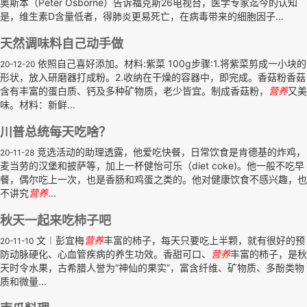
奥斯本（Peter Osborne）告诉福克斯26电视台，医学专家迄今的认知
是，维生素D含量低者，得肺炎更易死亡，在病毒带来的细胞因子...
天然调味料自己动手做
依照自己喜好添加。材料:紫菜 100g步骤:1.将紫菜剪成一小块的
20-12-20
形状，放入研磨器打成粉。2.收纳在干燥的容器中，即完成。香菇粉香菇
含有丰富的蛋白质、钙及多种矿物质，老少皆宜。制成香菇粉，
营养
又美
味。材料：新鲜...
川普总统每天吃啥？
竞选活动的助理透露，他爱吃快餐，日常饮食是肯德基的炸鸡，
20-11-28
麦当劳的汉堡和披萨等，加上一杯健怡可乐（diet coke)。他一般不吃早
餐，偶尔吃上一次，也是香肠和鸡蛋之类的。他对健康饮食不感兴趣，也
不讲究
营养
...
秋天一起来吃柿子吧
文︱彭宜梅
营养
丰富的柿子，每天只要吃上半颗，就有很好的预
20-11-10
防动脉硬化、心血管疾病的养生功效。香甜可口、
营养
丰富的柿子，是秋
天时令水果，古希腊人誉为“神仙的果实”，富含纤维、矿物质、多酚类物
质和微量...