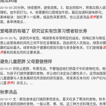
南瓜料理
20分钟。持续搅拌，避免烧焦。3、取出肉桂叶，将南瓜倒入调
20-10-30
理机，加牛奶打匀。4、依需要的口感增加牛奶，最后加调料提味即可。
美味秘诀：加红萝卜一起煮，成品色泽更漂亮，也让这道汤品
营养
更丰
富。香草烤南瓜...
爱喝茶的有福了 研究证实有饮茶习惯者较长寿
%。该研究中发现，喝绿茶有非常明显的益处，但喝红茶与降低
20-10-30
患心血管疾病的风险之间不存在显著联系，因此研究人员指出，绿茶对健
康的益处最大。绿茶有助于健康的原因可能与茶多酚有关，它们是微量
营
养
素和抗氧化剂的主要来源...
避免儿童肥胖 父母要做榜样
并防止肥胖，布莱克说，不要强迫他们把盘子中的食物吃完。相
20-10-21
反，为孩子们提供健康的食物，并让他们决定自己要吃多少。这项由国家
儿童健康与人类发展研究所资助的研究报告，将发表在本月的《孕产妇与
儿童
营养
》杂志上。...
秋季汤品
文︱斯玟身体运行随四季而变化，夏天吃多了寒凉的食物，秋冬
20-10-17
应多食滋阴润肺的食物，一般以蒸、煮、炖，这三种方式料理尤佳。秋季