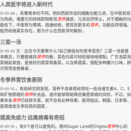
人类医学将进入新时代
，有著根本的不同。例如西医所说的细胞功能亢进，在中医就视
21-01-26
为热病，堵塞它的经络即阻断其
营养
通道，亢进自然停止。对于细胞的功
能低下，中医称为寒病，疏通经络，使其到更多的
营养
，功能自然增强。
既然经络真实存在，那为什么在西医学的解剖...
三菜一汤
文︱边吉今天要煮什么?自己做饭如何思考菜色？三菜一汤是基
21-01-23
本概念，只要能维持
营养
均衡，菜色内容可轻松愉快地搭配。广东泡菜泡
菜做起来放，是很好的蔬菜常备菜。以当季蔬菜，搭配多种腌汁口味，即
可常常变换餐桌...
冬季养胃饮食原则
。有些研究则发现，营养不良者若经常吃一些含维生素A、C、E
21-01-15
和矿物质硒的
营养
补充品，或许能够帮助降低罹患胃癌的风险，不过，如
果本身
营养
已经很丰富，就不会有此种效果。医师指出，韩国、日本等，
是胃癌发生率较高的国家...
提高免疫力 远离病毒有奇招
，有9个是可以避免的。德州Sugar Land的Origins
营养
中心的
21-01-10