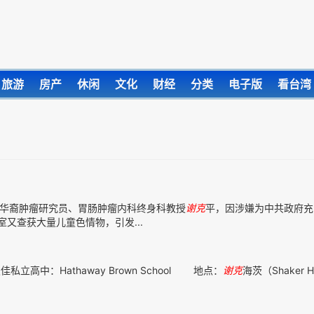
旅游
房产
休闲
文化
财经
分类
电子版
看台湾
华裔肿瘤研究员、胃肠肿瘤内科终身科教授
谢克
平，因涉嫌为中共政府充
又查获大量儿童色情物，引发...
佳私立高中：Hathaway Brown School 地点：
谢克
海茨（Shaker H