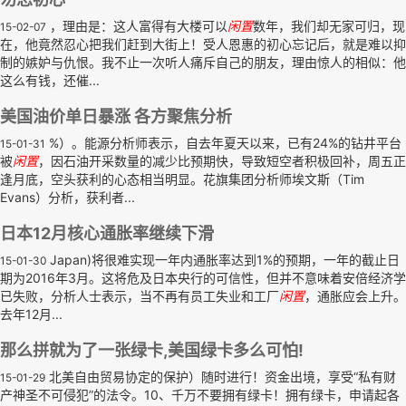
，理由是：这人富得有大楼可以
闲置
数年，我们却无家可归，现
15-02-07
在，他竟然忍心把我们赶到大街上！受人恩惠的初心忘记后，就是难以抑
制的嫉妒与仇恨。我不止一次听人痛斥自己的朋友，理由惊人的相似：他
这么有钱，还催...
美国油价单日暴涨 各方聚焦分析
%）。能源分析师表示，自去年夏天以来，已有24%的钻井平台
15-01-31
被
闲置
，因石油开采数量的减少比预期快，导致短空者积极回补，周五正
逢月底，空头获利的心态相当明显。花旗集团分析师埃文斯（Tim
Evans）分析，获利者...
日本12月核心通胀率继续下滑
Japan)将很难实现一年内通胀率达到1%的预期，一年的截止日
15-01-30
期为2016年3月。这将危及日本央行的可信性，但并不意味着安倍经济学
已失败，分析人士表示，当不再有员工失业和工厂
闲置
，通胀应会上升。
去年12月...
那么拼就为了一张绿卡,美国绿卡多么可怕!
北美自由贸易协定的保护）随时进行！资金出境，享受“私有财
15-01-29
产神圣不可侵犯”的法令。10、千万不要拥有绿卡！拥有绿卡，申请起各