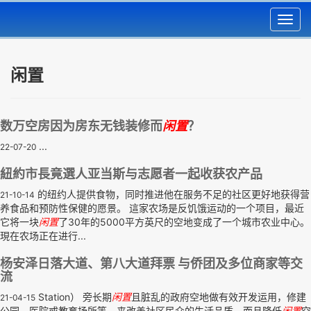
Toggl
navig
闲置
数万空房因为房东无钱装修而
闲置
？
...
22-07-20
紐約市長竟選人亚当斯与志愿者一起收获农产品
的纽约人提供食物，同时推进他在服务不足的社区更好地获得营
21-10-14
养食品和预防性保健的愿景。 這家农场是反饥饿运动的一个项目，最近
它将一块
闲置
了30年的5000平方英尺的空地变成了一个城市农业中心。
現在农场正在进行...
杨安泽日落大道、第八大道拜票 与侨团及多位商家等交
流
Station） 旁长期
闲置
且脏乱的政府空地做有效开发运用，修建
21-04-15
公园、医院或教育场所等，来改善社区民众的生活品质，而且降低
闲置
空