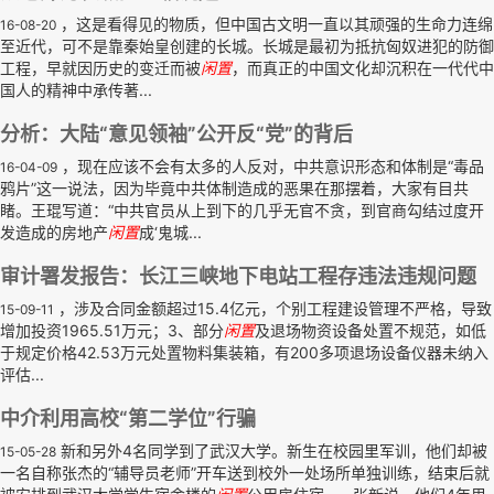
，这是看得见的物质，但中国古文明一直以其顽强的生命力连绵
16-08-20
至近代，可不是靠秦始皇创建的长城。长城是最初为抵抗匈奴进犯的防御
工程，早就因历史的变迁而被
闲置
，而真正的中国文化却沉积在一代代中
国人的精神中承传著...
分析：大陆“意见领袖”公开反“党”的背后
，现在应该不会有太多的人反对，中共意识形态和体制是“毒品
16-04-09
鸦片”这一说法，因为毕竟中共体制造成的恶果在那摆着，大家有目共
睹。王琨写道：“中共官员从上到下的几乎无官不贪，到官商勾结过度开
发造成的房地产
闲置
成‘鬼城...
审计署发报告：长江三峡地下电站工程存违法违规问题
，涉及合同金额超过15.4亿元，个别工程建设管理不严格，导致
15-09-11
增加投资1965.51万元；3、部分
闲置
及退场物资设备处置不规范，如低
于规定价格42.53万元处置物料集装箱，有200多项退场设备仪器未纳入
评估...
中介利用高校“第二学位”行骗
新和另外4名同学到了武汉大学。新生在校园里军训，他们却被
15-05-28
一名自称张杰的“辅导员老师”开车送到校外一处场所单独训练，结束后就