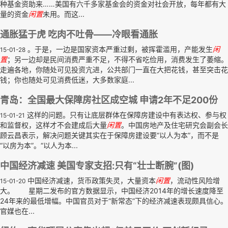
种基金资助来……美国有六千多家基金会的资金对社会开放，每年都有大
量的资金
闲置
未用。而这...
通胀猛于虎 吃肉不吐骨——冷眼看通胀
。于是，一边是国家资本严重过剩，被挥霍滥用，产能发生
闲
15-01-28
置
；另一边却是民间消费严重不足，不得不省吃俭用，消费发生了萎缩。
走遍各地，你随处可见投资亢进，公共部门一直在大把花钱，甚至突击花
钱；你也随处可见消费低迷，大多数家庭...
青岛：全国最大保障房社区成空城 申请2年不足200份
这样的问题。只有让底层群体在保障房建设中有表达权、参与权
15-01-21
和监督权，这样才不会建成后大量
闲置
。中国房地产及住宅研究会副会长
顾云昌表示，解决问题关键其实在于保障房建设要“以人为本”，而不是
“以房为本”。“以人为本...
中国经济减速 美国专家支招:只有“壮士断腕”(图)
中国经济减速，货币政策失灵，大量资本
闲置
，流动性风险增
15-01-20
大。 星期二发布的官方数据显示，中国经济2014年的增长速度降至
24年来的最低增幅。中国官员对于“新常态”下的经济减速表现颇具信心。
官媒也在...