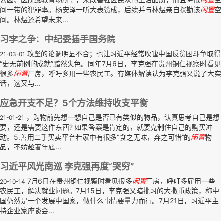
间一带的犯罪率。杨安泽一听大表赞成，后续并与林煜亲自探勘该
闲置
空
间。林煜还希望未来...
习李之争：中纪委插手国务院
攻坚的论调明显不合；也让习近平经常吹嘘中国反贫困斗争取得
21-03-01
“史无前例的成就”黯然失色。同年7月6日，李克强在贵州铜仁视察时看见
很多
闲置
厂房，呼吁多用一些农民工。有媒体解读认为李克强又说了大实
话，这又与...
应急开支不足？5个方法维持收支平衡
，购物前先想一想自己是否已有类似的物品，认真思考自己是想
21-01-21
要，还是需要这件东西? 如果答案是肯定的，就要克制住自己的购买冲
动。5.善用二手买卖平台若家中有很多“食之无味，弃之可惜”的
闲置
物
品，不妨趁著年底...
习近平风光南巡 李克强再度“哭穷”
7月6日在贵州铜仁视察时看见很多
闲置
厂房，呼吁多雇用一些
20-10-14
农民工，解决就业问题。7月15日，李克强又暗批习的大撒币政策，称中
国仍然是一个发展中国家，做什么事情要量力而行。7月21日，习近平主
持企业家座谈会...