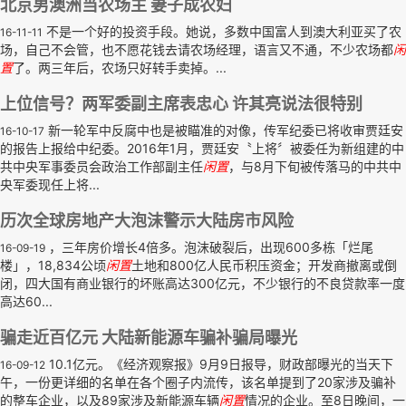
北京男澳洲当农场主 妻子成农妇
不是一个好的投资手段。她说，多数中国富人到澳大利亚买了农
16-11-11
场，自己不会管，也不愿花钱去请农场经理，语言又不通，不少农场都
闲
置
了。两三年后，农场只好转手卖掉。...
上位信号？两军委副主席表忠心 许其亮说法很特别
新一轮军中反腐中也是被瞄准的对像，传军纪委已将收审贾廷安
16-10-17
的报告上报给中纪委。2016年1月，贾廷安〝上将〞被委任为新组建的中
共中央军事委员会政治工作部副主任
闲置
，与8月下旬被传落马的中共中
央军委现任上将...
历次全球房地产大泡沫警示大陆房市风险
，三年房价增长4倍多。泡沫破裂后，出现600多栋「烂尾
16-09-19
楼」，18,834公顷
闲置
土地和800亿人民币积压资金；开发商撤离或倒
闭，四大国有商业银行的坏账高达300亿元，不少银行的不良贷款率一度
高达60...
骗走近百亿元 大陆新能源车骗补骗局曝光
10.1亿元。《经济观察报》9月9日报导，财政部曝光的当天下
16-09-12
午，一份更详细的名单在各个圈子内流传，该名单提到了20家涉及骗补
的整车企业，以及89家涉及新能源车辆
闲置
情况的企业。至8日晚间，一