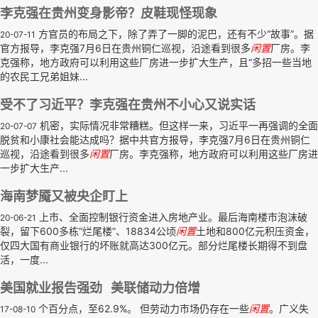
李克强在贵州变身影帝？皮鞋现怪现象
方官员的布局之下，除了弄了一脚的泥巴，还有不少“故事”。据
20-07-11
官方报导，李克强7月6日在贵州铜仁巡视，沿途看到很多
闲置
厂房。李
克强称，地方政府可以利用这些厂房进一步扩大生产，且“多招一些当地
的农民工兄弟姐妹...
受不了习近平？李克强在贵州不小心又说实话
机密，实际情况非常糟糕。但这样一来，习近平一再强调的全面
20-07-07
脱贫和小康社会能达成吗？据中共官方报导，李克强7月6日在贵州铜仁
巡视，沿途看到很多
闲置
厂房。李克强称，地方政府可以利用这些厂房进
一步扩大生产...
海南梦魇又被央企盯上
上市、全面控制银行资金进入房地产业。最后海南楼市泡沫破
20-06-21
裂，留下600多栋“烂尾楼”、18834公顷
闲置
土地和800亿元积压资金，
仅四大国有商业银行的坏账就高达300亿元。部分烂尾楼长期得不到盘
活，一度...
美国就业报告强劲 美联储动力倍增
个百分点，至62.9%。 但劳动力市场仍存在一些
闲置
。广义失
17-08-10