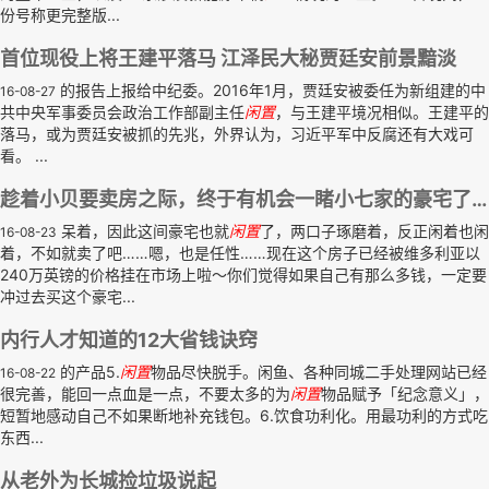
份号称更完整版...
首位现役上将王建平落马 江泽民大秘贾廷安前景黯淡
的报告上报给中纪委。2016年1月，贾廷安被委任为新组建的中
16-08-27
共中央军事委员会政治工作部副主任
闲置
，与王建平境况相似。王建平的
落马，或为贾廷安被抓的先兆，外界认为，习近平军中反腐还有大戏可
看。 ...
趁着小贝要卖房之际，终于有机会一睹小七家的豪宅了…
呆着，因此这间豪宅也就
闲置
了，两口子琢磨着，反正闲着也闲
16-08-23
着，不如就卖了吧……嗯，也是任性……现在这个房子已经被维多利亚以
240万英镑的价格挂在市场上啦～你们觉得如果自己有那么多钱，一定要
冲过去买这个豪宅...
内行人才知道的12大省钱诀窍
的产品5.
闲置
物品尽快脱手。闲鱼、各种同城二手处理网站已经
16-08-22
很完善，能回一点血是一点，不要太多的为
闲置
物品赋予「纪念意义」，
短暂地感动自己不如果断地补充钱包。6.饮食功利化。用最功利的方式吃
东西...
从老外为长城捡垃圾说起