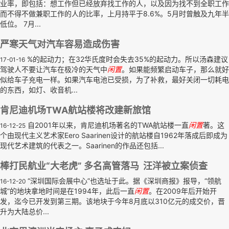
业率，即包括：想工作但已经放弃找工作的人，以及因为找不到全职工作
而不得不做兼职工作的人的比率，上月持平于8.6%。5月时曾触及九年半
低位。 7月...
严寒天气对汽车容易造成伤害
%的起动力；在32华氏度时会失去35%的起动力。所以汤森建议
17-01-16
驾驶人不要让汽车在极冷的天气中
闲置
。如果能频繁启动车子，那么就好
似给车子充电一样。如果汽车电池已受损，为了补救，最好关闭一切耗电
的东西，如灯、收音机...
肯尼迪机场TWA航站楼将改建新旅馆
自2001年以来，肯尼迪机场著名的TWA航站楼一直
闲置
著。这
16-12-25
个由现代主义艺术家Eero Saarinen设计的航站楼自1962年落成后即成为
现代艺术建筑的代表之一。Saarinen的作品还包括...
棒打民航业“大老虎” 多名高管落马 汪洋被立案侦查
“深圳国际会展中心”也选址于此。据《深圳商报》报导，“领航
16-12-20
城”的地块拿地时间是在1994年，此后一直
闲置
。在2009年后开始开
发，迄今已开发到第三期。该地块于今年8月底以310亿元的成交价，晋
升为大陆总价...