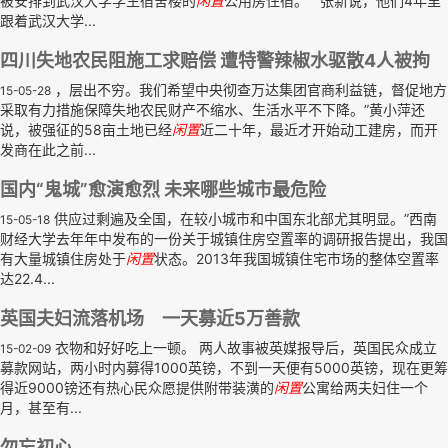
被安排到武汉大学学生宿舍楼的
闲置
公用房住宿。 张新说，他们4年里
跟着武汉大学...
四川失地农民阻施工求赔偿 遭特警辣椒水驱散4人被拘
，层出不穷。我们希望中央彻查万达集团官商利益链，督促地方
15-05-28
采取有力措施保障失地农民财产不缩水、生活水平不下降。”黄小萍还
说，被强征的58亩土地已经
闲置
近二十年，最近才开始动工建房，而开
发商在此之前...
国内“鬼城”愈演愈烈 未来哪些城市最危险
供应过剩遍及全国，在较小城市和中国东北部尤其明显。”西南
15-05-18
财经大学去年年中发布的一份关于城镇住房空置率的调研报告提出，我国
有大量城镇住房处于
闲置
状态。2013年我国城镇住宅市场的整体空置率
达22.4...
英国夫妇流落机场 一天募近5万善款
衣物和好好吃上一顿。 两人故事被英媒报导后，英国民众成立
15-02-09
募款网站，两小时内募得1000英镑，不到一天便有5000英镑，现在更筹
得近9000镑还有热心民众愿提供附带装潢的
闲置
公寓给两夫妇住一个
月，甚至有...
勿忘初心