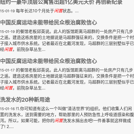
纽约一豪华顶层公寓售出超1亿美元天价 再创新纪录
每年长达10个月处于
闲置
状态。...
15-01-19
中国反腐运动未能带给民众根治腐败信心
的餐馆老板邱英说。此人的饭馆距离马超群的一处房产只有几步
15-01-19
之遥。建造这栋房屋的土地据说是马超群强征来的，交换条件是把一个村
子接入城市供水系统。记者最近在北戴河发现，马超群的三层别墅似乎已
经
闲置
，前院杂草丛生...
中国反腐运动未能带给民众根治腐败信心
的餐馆老板邱英说。此人的饭馆距离马超群的一处房产只有几步
15-01-17
之遥。建造这栋房屋的土地据说是马超群强征来的，交换条件是把一个村
子接入城市供水系统。记者最近在北戴河发现，马超群的三层别墅似乎已
经
闲置
，前院杂草丛生...
洗发水的20种新用途
!1.你可知道有这么一个叫做“清洁世界”的组织。他们收集人们闲
15-01-16
置的洗发水，送到需要的地方，帮助那里的人预防急性上呼吸道感染和腹
泻。所以，如果可能，把你的
闲置
洗发水捐出去吧!一件善事就这样做成
了! 2....