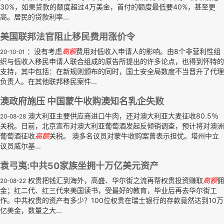
30%，如果贷款的额度超过4万美金，首付的额度最低要40%，甚至更
高。居民的贷款利率...
美国联邦法官阻止移民费用涨价令
：没有考虑
高额
费用对低收入申请人的影响。由8个非营利性组
20-10-01
织与低收入移民申请人联合组成的原告所提出的许多论点，也得到怀特的
支持，其中包括：在新规则颁布的同时，国土安全局数度不当晋升了代理
负责人。在其他联邦移民案件...
澳政府施压 中国蒙牛收购澳知名乳企失败
澳大利亚主要供应商进口牛肉，还对澳大利亚大麦征收80.5％
20-08-28
关税。日前，北京宣布对澳大利亚葡萄酒发起反倾销调查，预计将对澳洲
葡萄酒征收
高额
关税。 澳多名议员对蒙牛收购案曾表示担忧。塔州中立
议员威尔基...
袁弓夷:中共50家族坐拥十万亿美元资产
权贵把钱汇到海外，高盛、华尔街之流再帮权贵投资赚取
高额
佣
20-08-22
金；红二代、红三代来美国读书，受最好的教育，毕业后再去华尔街工
作。中共权贵的资产有多少？100位权贵在瑞士银行的存款竟然达到10万
亿美金，数量之大...