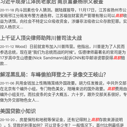
习近平现身江泽民老家后 南京富豪杨宗义被查
内斗因素也令人猜测。据陆媒报导，11月17日，江苏省扬州市公
20-11-18
安局邗江分局发布警方通告称，江苏福信财富资产管理有限公司以
高额
收
益为诱饵，向社会不特定公众吸收资金，涉嫌非法吸收公众存款犯罪。实
控人杨宗义...
上千证人顶尖律师助阵川普司法大战
Wood）日前就宣布加入川普阵营。他指出，川普是为了人民而
20-11-12
参选总统，现在是“我们为总统而战的时候”。伍德律师最著名的官司是为
17岁高中生山德曼(Nick Sandmann)起诉CNN和华邮诽谤罪获得
高额
赔
款...
解淫黑乱局：车峰偷拍拜登之子 录像交王岐山？
共用金钱加上性贿赂笼络外国政要。胡力任发推说，中共外交部
20-11-06
在北京有个编外小组，专门物色美女，陪睡来访的国外政要。
高额
费用由
编外小组支付。而拉皮条的女子大概五、六十岁，跟外交部关系很好，专
做为外交部物色女人...
美国贷款小知识
、房屋保险和地税等保证金，还有记得附上
高额
存款来源说明
20-10-20
）。5. 贷款的利率如何？可以贷多少年？一般情况下，首付比例最低是