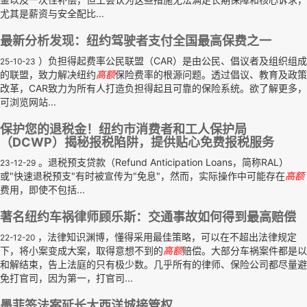
尤其是薪资与安全配比...
最新分析发现：纽约驾驶者支付全国最高保费之一
）负担得起费率公民联盟（CAR）是由公民、倡议者及组织组成
25-10-23
的联盟，致力解决纽约
高额
保险费率的根源问题。透过倡议、教育及政策
改革，CAR致力为所有人打造负担得起且可靠的保险系统。欲了解更多，
可浏览网站...
保护您的退税金！纽约市消费者和工人保护局
（DCWP）揭秘报税陷阱，提供贴心免费报税服务
。退税预支贷款（Refund Anticipation Loans，简称RAL）
23-12-29
或"快速退税预支"有时被宣传为"免息"，然而，实际操作中可能存在
高额
费用，即使不包括...
著名纽约车祸律师顾乐斯：交通事故如何得到最高赔偿
，法律知识渊博，懂得采用最佳策略，可以在不超出法律规定
22-12-20
下，将小案变成大案，取得意想不到的
高额
赔偿。大部分车祸案件都是以
和解结束，告上法庭的只有极少数。几乎所有的律师、保险公司都尽量避
免打官司，因为第一，打官司...
墨菲签法案延长大西洋城接管权