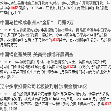
敦如与庐江县当地官员和开发商“勾结”，参与投资房产开发项目开发，并
从中拿
高额
“回报”。2005年，汪敦如担任安徽省工商职业学院担任后勤
管理中心主任...
中国马拉松成非洲人“金矿” 月赚2万
来自肯尼亚的威尔弗雷德跑马拉松赚钱。 网络图片近年中国举办
16-11-11
了许多国际马拉松长跑赛，据统计，今年中国各地已举办294场马拉松
赛。非洲留学生也看上了马拉松的
高额
奖金，有非洲留学生靠胜出马拉松
月赚两万元...
中国钢企避关税 美商务部或开展调查
《华尔街日报》引述一名熟悉情况的人士，美国商务部预计周一
16-11-11
将对中国企业将钢铁经越南运往美国以躲避
高额
进口关税的行为展开正式
调查。4家美国钢铁生产商的律师今年九月份表示他们将向商务部提交诉
状，指控...
辽宁多家担保公司老板被判刑 涉案金额1.6亿
前的投资担保类公司老板“跑路”系列案作出判决。涉案者大多构
16-11-06
成集资诈骗罪，被判处有期徒刑10年以上的重刑。2014年10月，沈阳市
设在大东区、铁西区、皇姑区等一些新注册的投资担保类公司，承诺
高额
利息并附赠...