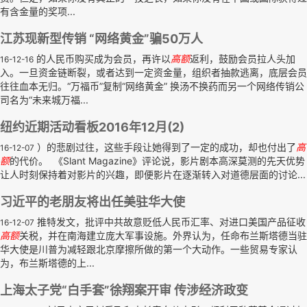
有含金量的奖项...
江苏现新型传销 “网络黄金”骗50万人
的人民币购买成为会员，再许以
高额
返利，鼓励会员拉人头加
16-12-16
入。一旦资金链断裂，或者达到一定资金量，组织者抽款逃离，底层会员
往往血本无归。“万福币”复制“网络黄金” 换汤不换药而另一个网络传销公
司名为“未来城万福...
纽约近期活动看板2016年12月(2)
）的悲剧过往，这些手段让她得到了一定的成功，却也付出了
高
16-12-07
额
的代价。 《Slant Magazine》评论说，影片剧本高深莫测的先天优势
让人时刻保持着对影片的兴趣，即便影片在逐渐转入对道德层面的讨论...
习近平的老朋友将出任美驻华大使
推特发文，批评中共故意贬低人民币汇率、对进口美国产品征收
16-12-07
高额
关税，并在南海建立庞大军事设施。外界认为，任命布兰斯塔德当驻
华大使是川普为减轻跟北京摩擦所做的第一个大动作。一些贸易专家认
为，布兰斯塔德的上...
上海太子党“白手套”徐翔案开审 传涉经济政变