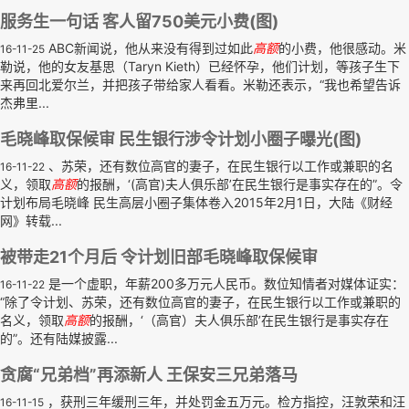
服务生一句话 客人留750美元小费(图)
ABC新闻说，他从来没有得到过如此
高额
的小费，他很感动。米
16-11-25
勒说，他的女友基思（Taryn Kieth）已经怀孕，他们计划，等孩子生下
来再回北爱尔兰，并把孩子带给家人看看。米勒还表示，“我也希望告诉
杰弗里...
毛晓峰取保候审 民生银行涉令计划小圈子曝光(图)
、苏荣，还有数位高官的妻子，在民生银行以工作或兼职的名
16-11-22
义，领取
高额
的报酬，‘(高官)夫人俱乐部’在民生银行是事实存在的”。令
计划布局毛晓峰 民生高层小圈子集体卷入2015年2月1日，大陆《财经
网》转载...
被带走21个月后 令计划旧部毛晓峰取保候审
是一个虚职，年薪200多万元人民币。数位知情者对媒体证实：
16-11-22
“除了令计划、苏荣，还有数位高官的妻子，在民生银行以工作或兼职的
名义，领取
高额
的报酬，‘（高官）夫人俱乐部’在民生银行是事实存在
的”。还有陆媒披露...
贪腐“兄弟档”再添新人 王保安三兄弟落马
，获刑三年缓刑三年，并处罚金五万元。检方指控，汪敦荣和汪
16-11-15