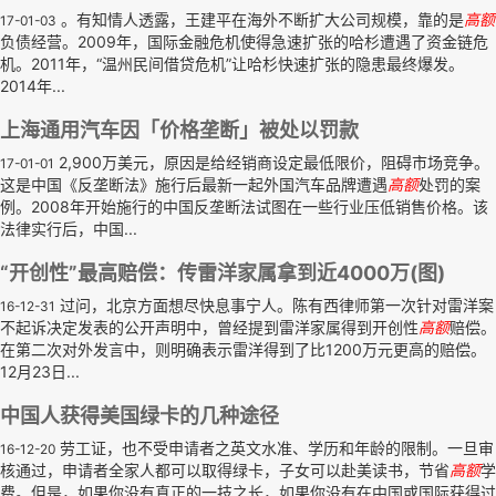
。有知情人透露，王建平在海外不断扩大公司规模，靠的是
高额
17-01-03
负债经营。2009年，国际金融危机使得急速扩张的哈杉遭遇了资金链危
机。2011年，“温州民间借贷危机”让哈杉快速扩张的隐患最终爆发。
2014年...
上海通用汽车因「价格垄断」被处以罚款
2,900万美元，原因是给经销商设定最低限价，阻碍市场竞争。
17-01-01
这是中国《反垄断法》施行后最新一起外国汽车品牌遭遇
高额
处罚的案
例。2008年开始施行的中国反垄断法试图在一些行业压低销售价格。该
法律实行后，中国...
“开创性”最高赔偿：传雷洋家属拿到近4000万(图)
过问，北京方面想尽快息事宁人。陈有西律师第一次针对雷洋案
16-12-31
不起诉决定发表的公开声明中，曾经提到雷洋家属得到开创性
高额
赔偿。
在第二次对外发言中，则明确表示雷洋得到了比1200万元更高的赔偿。
12月23日...
中国人获得美国绿卡的几种途径
劳工证，也不受申请者之英文水准、学历和年龄的限制。一旦审
16-12-20
核通过，申请者全家人都可以取得绿卡，子女可以赴美读书，节省
高额
学
费。但是，如果你没有真正的一技之长，如果你没有在中国或国际获得过