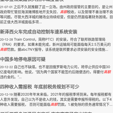
之后不久就推翻了这一立场。由州政府接管的主要目的，是让州
21-07-01
政府帮忙管控海滨赌博胜地开支失控、
高额
税收，以及管理不善治理不良
等问题。尽管大西洋城的赌场业持续经营，但是仍然面临著财务困境。目
前正值大西洋城面临多项...
新泽西火车完成自动控制车速系统安装
Train Control，简称PTC）的安装，符合了联邦铁路管理局
20-12-28
（FRA）的要求。如果未能完成，新州运输局可能面临每天2.5万美元的
高额
罚款。据abc7NY报导，该系统是联邦要求必须安装的安全措施...
中国多地停电原因可疑
自己也不缺煤。也不是因俄罗斯电力公司，将停止供应中国30
20-12-22
亿度电的影响。他说，“因为两个国家不能签约后随便违约，得要付
高额
违约金的。”...
四种收入需报税 年底前税务规划不可少
随著2020年年末来临，2021年的报税季将到来。每年报税都有
20-12-19
人意外发现，自己以为不是收入的钱，其实是需要申报所得税的。以下4
种收入需要报税， 否则可能面临
高额
罚款。1.被免除的债务通常情况下...