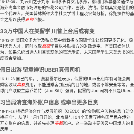
、刘云山之子刘乐飞和李长春女儿李彤，都利用私募基金通过与
16-12-06
海外离岸金融市场注册的神秘公司合作，圈钱、洗钱。徐翔其实是他们的
一个代理人。美国普林斯顿大学社会学博士程晓农曾分析，徐翔操作的基
金之所以获得
高额
回报...
33万中国人在美留学 川普上台后或有变
美国众多大学及私立高中借着招收国际学生让校园更多元化、吸
16-12-01
引优秀人才，同时收取
高额
学费以补贴校方的财政赤字。有美国媒体认
为，如果总统当选人川普实现他的竞选承诺，未来国际学生来美念书的难
度将会增加...
假日出游 留意辨识UBER真假司机
自己的车。」莫赫雷尔还表示，假冒的Uber出租车有可能会向
16-11-28
乘客收取
高额
费用，不能送乘客到正确的目的地，或者不够安全等等。全
球门户联盟主席乔希特（Joe Sitt）强调，假冒的Uber司机不只是Uber...
习当局清查海外账户信息 或牵出更多巨贪
根据经济合作与发展组织（OECD）的“金融账户涉税信息自动交
16-11-28
换标准”，从明年1月1日开始，北京将与104个国家互换各国居民在境外
开立账户的信息，并首先处理
高额
账户。这一举动主要涉及中国境内的非
居民...