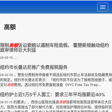
Toggl
navig
高额
限制
高额
诉讼索赔以遏制车险造假。 霍楚新规触动纽约
庭审律师巨大利益
...
26-05-15
纽约市长曼达尼推广免费报税服务
，警告付费税务申报者不得违反纽约市禁止非法超收及隐藏费用
26-02-05
的规定。纽约市长曼达尼表示：「纽约市民不应该为了报税而绕圈子，或
支付
高额
费用。透过纽约市免费报税准备（NYC Free Tax Prep...
纽约护士近1万5千人罢工：要求三年平均涨薪近40%
的要求」，西奈山医院也强调
高额
涨薪将给医院运营带来巨大压
26-01-15
力。医院方面提出了部分替代方案，包括增加护理岗位补贴、提供临时奖
金以及一次性补偿，但工会认为这些措施无法满足长期保障和核心诉求，