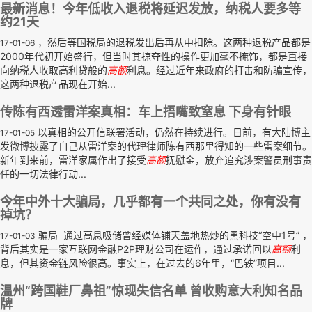
最新消息！今年低收入退税将延迟发放，纳税人要多等
约21天
，然后等国税局的退税发出后再从中扣除。这两种退税产品都是
17-01-06
2000年代初开始盛行，但当时其掠夺性的操作更加毫不掩饰，都是直接
向纳税人收取高利贷般的
高额
利息。经过近年来政府的打击和防骗宣传，
这两种退税产品现在开始...
传陈有西透雷洋案真相：车上捂嘴致窒息 下身有针眼
以真相的公开信联署活动，仍然在持续进行。日前，有大陆博主
17-01-05
发微博披露了自己从雷洋案的代理律师陈有西那里得知的一些雷案细节。
新年到来前，雷洋家属作出了接受
高额
抚慰金，放弃追究涉案警员刑事责
任的一切法律行动...
今年中外十大骗局，几乎都有一个共同之处，你有没有
掉坑？
骗局 通过高息吸储曾经媒体铺天盖地热炒的黑科技“空中1号” ，
17-01-03
背后其实是一家互联网金融P2P理财公司在运作，通过承诺回以
高额
利
息，但其资金链风险很高。事实上，在过去的6年里，“巴铁”项目...
温州“跨国鞋厂鼻祖”惊现失信名单 曾收购意大利知名品
牌