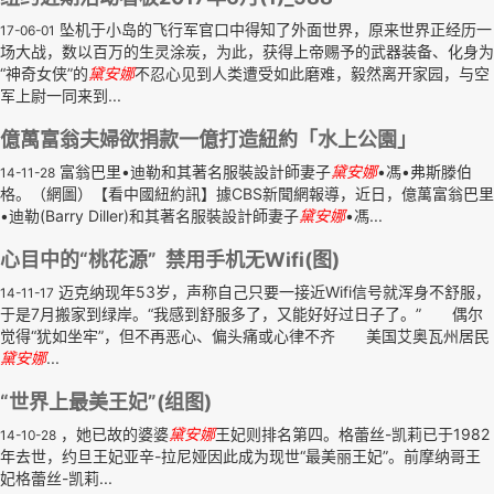
坠机于小岛的飞行军官口中得知了外面世界，原来世界正经历一
17-06-01
场大战，数以百万的生灵涂炭，为此，获得上帝赐予的武器装备、化身为
“神奇女侠”的
黛安娜
不忍心见到人类遭受如此磨难，毅然离开家园，与空
军上尉一同来到...
億萬富翁夫婦欲捐款一億打造紐約「水上公園」
富翁巴里•迪勒和其著名服裝設計師妻子
黛安娜
•馮•弗斯滕伯
14-11-28
格。（網圖）【看中國紐約訊】據CBS新聞網報導，近日，億萬富翁巴里
•迪勒(Barry Diller)和其著名服裝設計師妻子
黛安娜
•馮...
心目中的“桃花源” 禁用手机无Wifi(图)
迈克纳现年53岁，声称自己只要一接近Wifi信号就浑身不舒服，
14-11-17
于是7月搬家到绿岸。“我感到舒服多了，又能好好过日子了。” 偶尔
觉得“犹如坐牢”，但不再恶心、偏头痛或心律不齐 美国艾奥瓦州居民
黛安娜
...
“世界上最美王妃”(组图)
，她已故的婆婆
黛安娜
王妃则排名第四。格蕾丝-凯莉已于1982
14-10-28
年去世，约旦王妃亚辛-拉尼娅因此成为现世“最美丽王妃”。前摩纳哥王
妃格蕾丝-凯莉...