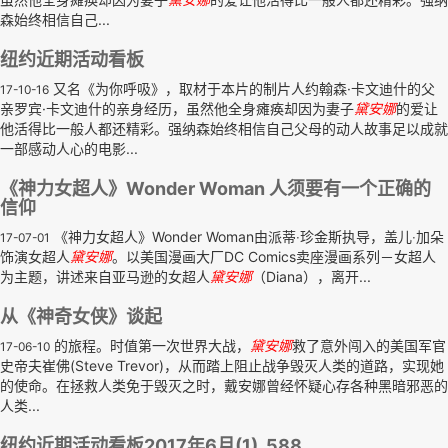
森始终相信自己...
纽约近期活动看板
又名《为你呼吸》，取材于本片的制片人约翰森·卡文迪什的父
17-10-16
亲罗宾·卡文迪什的亲身经历，虽然他全身瘫痪却因为妻子
黛安娜
的爱让
他活得比一般人都还精彩。强纳森始终相信自己父母的动人故事足以成就
一部感动人心的电影...
《神力女超人》Wonder Woman 人须要有一个正确的
信仰
《神力女超人》Wonder Woman由派蒂‧珍金斯执导，盖儿‧加朵
17-07-01
饰演女超人
黛安娜
。以美国漫画大厂DC Comics卖座漫画系列－女超人
为主题，讲述来自亚马逊的女超人
黛安娜
（Diana），离开...
从《神奇女侠》谈起
的旅程。时值第一次世界大战，
黛安娜
救了意外闯入的美国军官
17-06-10
史帝夫崔佛(Steve Trevor)，从而踏上阻止战争毁灭人类的道路，实现她
的使命。在拯救人类免于毁灭之时，戴安娜曾经怀疑心存各种黑暗邪恶的
人类...
纽约近期活动看板2017年6月(1)_588