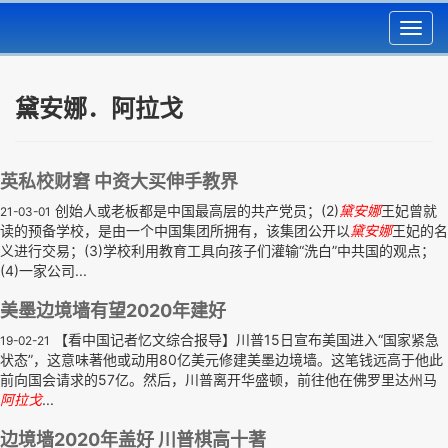
Toggl
navig
黛安娜．阿拉戈
英私校财窘 中资大买伸手教界
创始人或老板都是中国最高层的共产党员；(2)
黛安娜
王妃曾就
21-03-01
读的预备学校，是由一个中国集团所拥有，该集团公开以
黛安娜
王妃的名
义进行交易；(3)学校利用教育工具向孩子们灌输“洗白”中共国的观点；
(4)一家公司...
美墨边境墙有望2020年建好
【看中国记者忆文综合报导】川普15日宣布美国进入“国家紧急
19-02-21
状态”，这意味著他或动用80亿美元修建美墨边境墙。这笔钱远高于他此
前向国会请求的57亿。然后，川普离开华盛顿，前往他在佛罗里达州马
阿拉戈
...
边境墙2020年盖好 川普棋高十著