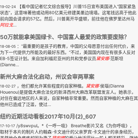
【看中国记者忆文综合报导】川普15日宣布美国进入“国家紧急
19-02-24
状态”，这意味著他或动用80亿美元修建美墨边境墙。这笔钱远高于他此
前向国会请求的57亿。然后，川普离开华盛顿，前往他在佛罗里达州马
阿拉戈
...
50万就能拿美国绿卡、中国富人最爱的政策要废除？
：“最重要的是孩子的教育，中国的父母愿意付出任何代价，来
18-08-05
为下一代提供力所能及的最好东西。”不过，美国国内现在有很多人反对
EB-5签证计划。来自加利福尼亚州的共和党参议员
黛安娜
·范斯坦
(Dianne...
新州大麻合法化启动，州议会审两草案
，他们都允许某些程度的自家种植。
黛安娜
‧侯瑙(Dianna
18-02-27
Houenou)是提倡大麻合法化的新泽西州大麻改革联盟发言人。她表示，
对住在偏远地区的人来说，自家种植非常重要。然而自家种植的大麻在其
他州已造成了泛滥，使过...
纽约近期活动看板2017年10月(2)_607
/y8swvpul。*《一呼一吸》 Breathe影片又名《为你呼吸》，
17-10-17
取材于本片的制片人约翰森·卡文迪什的父亲罗宾·卡文迪什的亲身经历，
虽然他全身瘫痪却因为妻子
黛安娜
的爱让他活得比一般人都还精彩。强纳