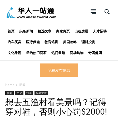
首页
头条新闻
精选文章
商家黄页
出租房屋
人才招聘
汽车买卖
医疗保健
教育培训
美国攻略
理财投资
文化旅游
纽约热门商家
热门餐馆
商场购物
奇闻趣闻
免费发布信息
Home
新闻
新闻
文化
旅游
特色文章
想去五渔村看美景吗？记得
穿对鞋，否则小心罚$2000!