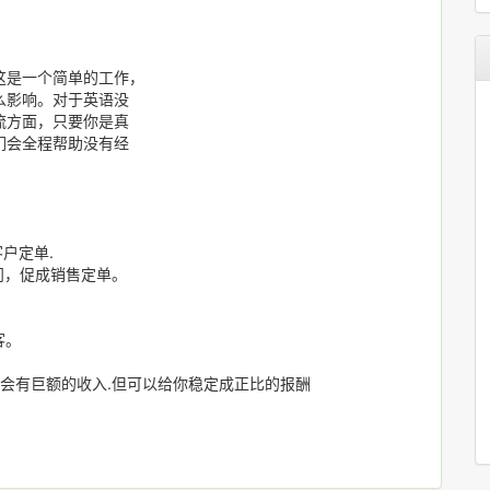
这是一个简单的工作，
么影响。对于英语没
流方面，只要你是真
们会全程帮助没有经
户定单.
问，促成销售定单。
。
客。
不会有巨额的收入.但可以给你稳定成正比的报酬