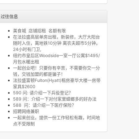
过往信息
美食城 店铺招租 名额有限
在法拉盛高层单房出租，新装修，大厅大阳台
随时入住，离地铁10分钟 离农夫超市5分钟。
24小时有门卫,
纽约市皇后区Woodside一室一厅公寓$1495/
月包水暖出租
一起创业吧！只要你有辛苦，不需要你交一分
钱，交钱加盟的都是骗子！
法拉盛富顿Fulton(Hyatt)租房豪华大楼一房带
家具$2600
590 问: 请介绍一下兵役登记？
589 问：介绍一下对付家里蟑螂多的好办法
588 问：请介绍一下医疗保险？
招聘网络兼职
一起来创业。提供一份工作轻松有趣，时间地
点不受限制