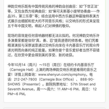
神韵交响乐既有中国传统风格的神韵自创曲目：如“下世正法”
等，又包含西方经典曲目：如“柴可夫斯基小提琴协奏曲----作
品35，第三乐章” 等；结合运用中西方乐器这种最独特表演方
式展示出细腻和宏大的不同音乐风格；以交响乐的形式来呈现
五千年中国文明，唤起人们对神佛的敬仰。
现场的音效是任何音响器材都无法比拟的。何况神韵交响乐许
多演奏家都是信仰“真、善、忍”提高道德的修炼者。他们凭着
精湛演技与深厚诚意通过交响乐向坐在卡内基音乐厅的观众传
递光明而向善的纯正能量。如果你是个音乐爱好者当然不容错
过，在欣赏中更会得到美的享受、新的收获。
今年10月14（周六）～15日（周日）在纽约卡内基音乐厅
（Carnegie Hall）上演的两场神韵交响乐将是难得的音乐之
宴！详情上网查询：www.shenyun.com/symphony。电
话: 212-247-7800（Carnegie Box Office）、 888-90-
SHOWS（Presenter）。剧院购票地址： 57th Street and
Seventh Avenue，周一～周六：11 AM～6 PM、周日： 12
PM～6 PM。