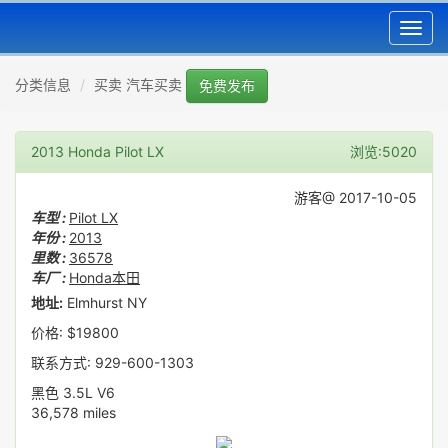
Toggl
navig
分类信息
买卖 汽车买卖
免费发布
2013 Honda Pilot LX
浏览:5020
游客@ 2017-10-05
车型 :
Pilot LX
年份 :
2013
里数 :
36578
车厂 :
Honda本田
地址:
Elmhurst NY
价格: $19800
联系方式: 929-600-1303
黑色 3.5L V6
36,578 miles