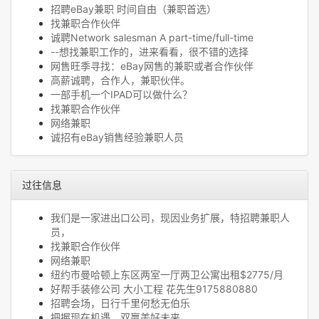
招聘eBay兼职 时间自由（兼职首选）
找兼职合作伙伴
诚聘Network salesman A part-time/full-time
--想找兼职工作的，进来看看，很不错的选择
网售旺季寻找：eBay网售的兼职或者合作伙伴
高薪诚聘，合作人，兼职伙伴。
一部手机一个IPAD可以做什么？
找兼职合作伙伴
网络兼职
诚招有eBay销售经验兼职人员
过往信息
我们是一家进出口公司，现因业务扩展，特招聘兼职人
员，
找兼职合作伙伴
网络兼职
纽约市曼哈顿上东区两室一厅两卫公寓出租$2775/月
好帮手装修公司 大小工程 花先生9175880880
招聘会场，日行千里何愁无伯乐
把握现在机遇，双赢美好未来