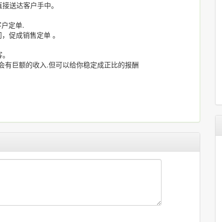
直接送达客户手中。
户定单.
问，促成销售定单 。
。
客。
会有巨额的收入.但可以给你稳定成正比的报酬