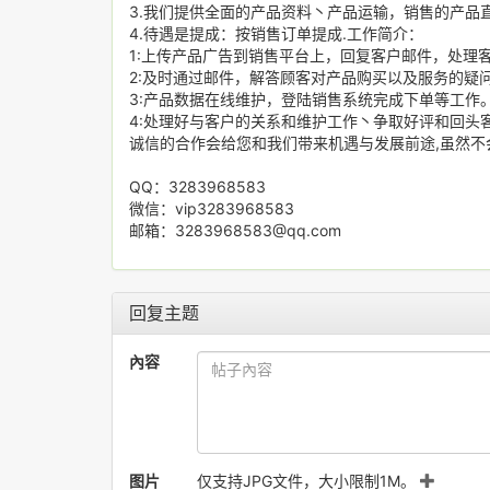
3.我们提供全面的产品资料丶产品运输，销售的产品
4.待遇是提成：按销售订单提成.工作简介：
1:上传产品广告到销售平台上，回复客户邮件，处理客
2:及时通过邮件，解答顾客对产品购买以及服务的疑
3:产品数据在线维护，登陆销售系统完成下单等工作
4:处理好与客户的关系和维护工作丶争取好评和回头
诚信的合作会给您和我们带来机遇与发展前途,虽然不
QQ：3283968583
微信：vip3283968583
邮箱：3283968583@qq.com
回复主题
內容
图片
仅支持JPG文件，大小限制1M。