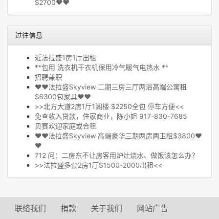
$2700❤❤
过往信息
近法拉盛1房1厅出租
**包用 洗衣机干衣机保用冷气暖气电热水 **
招聘兼职
❤❤法拉盛Skyview 二期三房三厅两浴高端公寓租
$6300包家具❤❤
>>北方大道2房1厅1阁楼 $2250全包 停车方便<<
免查收入贷款，住家商业，陈小姐 917-830-7685
贝赛欢迎家庭或合租
❤❤法拉盛Skyview 高端豪华三期两房两卫租$3800❤
❤
712 问：二房东不让房客用炉灶烧水、做饭该怎么办？
>>法拉盛多套2房1厅$1500-2000出租<<
联络我们
捐款
关于我们
网站广告