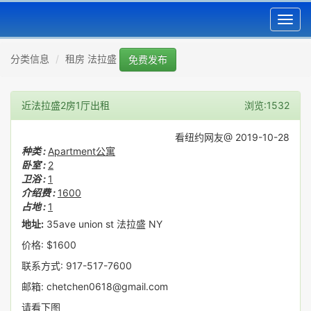
Toggl
navig
分类信息
租房 法拉盛
免费发布
近法拉盛2房1厅出租
浏览:1532
看纽约网友@ 2019-10-28
种类 :
Apartment公寓
卧室 :
2
卫浴 :
1
介绍费 :
1600
占地 :
1
地址:
35ave union st 法拉盛 NY
价格: $1600
联系方式: 917-517-7600
邮箱: chetchen0618@gmail.com
请看下图