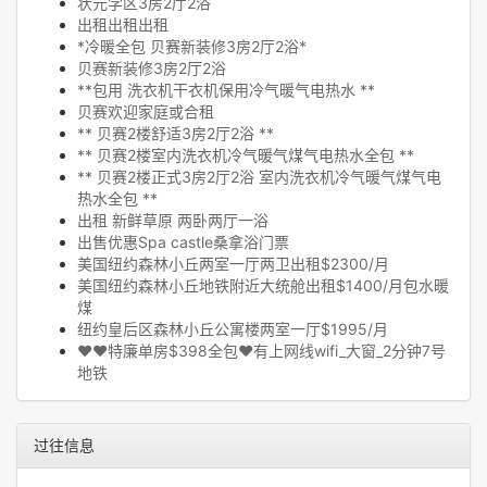
状元学区3房2厅2浴
出租出租出租
*冷暖全包 贝赛新装修3房2厅2浴*
贝赛新装修3房2厅2浴
**包用 洗衣机干衣机保用冷气暖气电热水 **
贝赛欢迎家庭或合租
** 贝赛2楼舒适3房2厅2浴 **
** 贝赛2楼室内洗衣机冷气暖气煤气电热水全包 **
** 贝赛2楼正式3房2厅2浴 室内洗衣机冷气暖气煤气电
热水全包 **
出租 新鲜草原 两卧两厅一浴
出售优惠Spa castle桑拿浴门票
美国纽约森林小丘两室一厅两卫出租$2300/月
美国纽约森林小丘地铁附近大统舱出租$1400/月包水暖
煤
纽约皇后区森林小丘公寓楼两室一厅$1995/月
❤❤特廉单房$398全包❤有上网线wifi_大窗_2分钟7号
地铁
过往信息