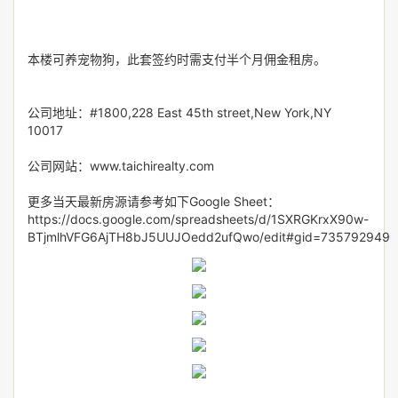
本楼可养宠物狗，此套签约时需支付半个月佣金租房。
公司地址：#1800,228 East 45th street,New York,NY
10017
公司网站：www.taichirealty.com
更多当天最新房源请参考如下Google Sheet：
https://docs.google.com/spreadsheets/d/1SXRGKrxX90w-
BTjmlhVFG6AjTH8bJ5UUJOedd2ufQwo/edit#gid=735792949