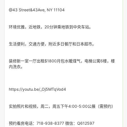
@43 Street&43Ave, NY 11104
环境优雅，近地铁，20分钟乘地铁到中央车站。
生活便利，交通方便，附近多日餐厅和日本超市。
装修新一室一厅出租$1800月包水暖煤气，电梯公寓6楼，楼
内洗衣。
https://youtu.be/_Oj5MTqVod4
实拍照片和视频，周二，周五下午4:00-5:00公展（需预约）
预约看房电话：718-938-8377 微信：Q612597