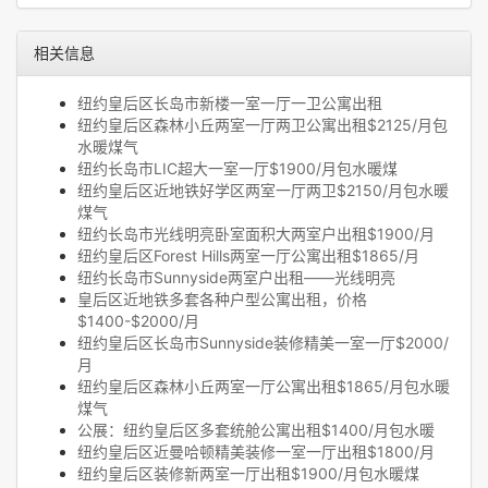
相关信息
纽约皇后区长岛市新楼一室一厅一卫公寓出租
纽约皇后区森林小丘两室一厅两卫公寓出租$2125/月包
水暖煤气
纽约长岛市LIC超大一室一厅$1900/月包水暖煤
纽约皇后区近地铁好学区两室一厅两卫$2150/月包水暖
煤气
纽约长岛市光线明亮卧室面积大两室户出租$1900/月
纽约皇后区Forest Hills两室一厅公寓出租$1865/月
纽约长岛市Sunnyside两室户出租——光线明亮
皇后区近地铁多套各种户型公寓出租，价格
$1400-$2000/月
纽约皇后区长岛市Sunnyside装修精美一室一厅$2000/
月
纽约皇后区森林小丘两室一厅公寓出租$1865/月包水暖
煤气
公展：纽约皇后区多套统舱公寓出租$1400/月包水暖
纽约皇后区近曼哈顿精美装修一室一厅出租$1800/月
纽约皇后区装修新两室一厅出租$1900/月包水暖煤