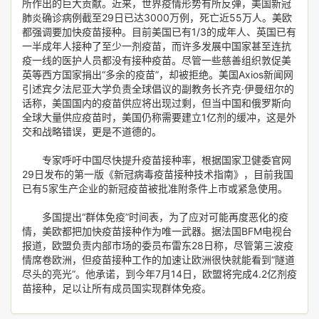
所作出的巨大贡献。近来，世界疫情形势有所反弹，美国新冠
肺炎确诊病例截至29日已达3000万例，死亡近55万人。美欧
都强调要加快疫苗接种。目前美国已有1/3的成年人、英国已有
一半成年人接种了至少一剂疫苗，而许多发展中国家甚至连抗
疫一线的医护人员都没有接种疫苗。尽管一些慈善组织敦促美
英等西方国家捐出“多余的疫苗”，却被拒绝。美国Axios新闻网
引述宾夕法尼亚大学负责全球倡议的副教务长齐克·伊曼纽尔的
话称，美国国内的疫苗供应将出现过剩，但当中国和俄罗斯向
全球大量供应疫苗时，美国仍称需要建立1亿剂的缓冲，这是外
交和战略错误，更是不道德的。
专家呼吁中国尽快提升疫苗接种率，根据国家卫健委官网
29日发布的第一版《新冠病毒疫苗接种技术指南》，目前我国
已有5家生产企业的新冠疫苗被批准附条件上市或紧急使用。
多国提出“群体免疫”时间表，为了应对可能再度恶化的疫
情，美欧都把加快疫苗接种作为唯一武器。据法国BFM电视台
报道，欧盟负责内部市场的委员布雷东28日称，尽管第三波疫
情席卷欧洲，但疫苗接种工作的加速让欧洲很快就能看到“隧道
尽头的亮光”。他承诺，到今年7月14日，欧盟将完成4.2亿剂疫
苗接种，足以让所有成员国实现群体免疫。