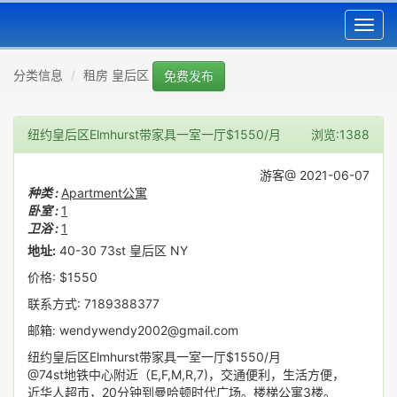
Toggl
navig
分类信息
租房 皇后区
免费发布
纽约皇后区Elmhurst带家具一室一厅$1550/月
浏览:1388
游客@ 2021-06-07
种类 :
Apartment公寓
卧室 :
1
卫浴 :
1
地址:
40-30 73st 皇后区 NY
价格: $1550
联系方式: 7189388377
邮箱: wendywendy2002@gmail.com
纽约皇后区Elmhurst带家具一室一厅$1550/月
@74st地铁中心附近（E,F,M,R,7)，交通便利，生活方便，
近华人超市，20分钟到曼哈顿时代广场。楼梯公寓3楼。