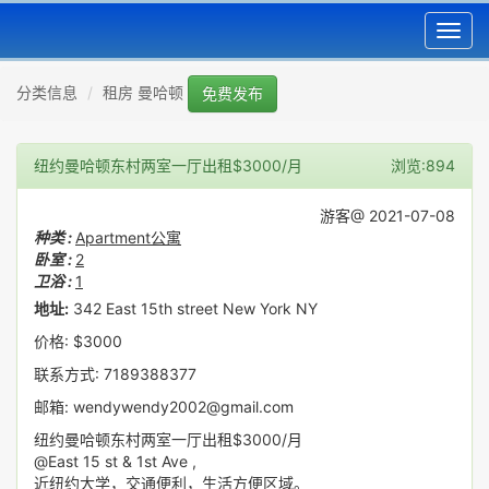
Toggl
navig
分类信息
租房 曼哈顿
免费发布
纽约曼哈顿东村两室一厅出租$3000/月
浏览:894
游客@ 2021-07-08
种类 :
Apartment公寓
卧室 :
2
卫浴 :
1
地址:
342 East 15th street New York NY
价格: $3000
联系方式: 7189388377
邮箱: wendywendy2002@gmail.com
纽约曼哈顿东村两室一厅出租$3000/月
@East 15 st & 1st Ave ,
近纽约大学，交通便利，生活方便区域。