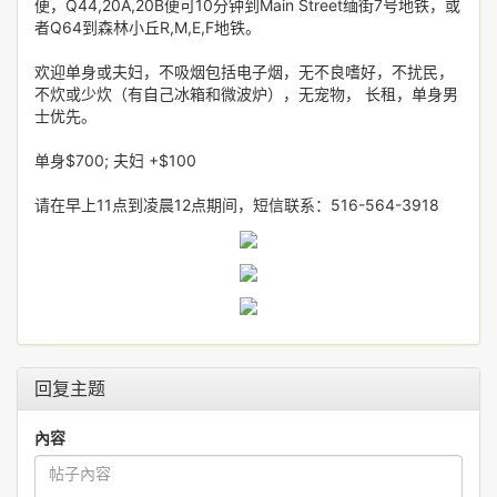
便，Q44,20A,20B便可10分钟到Main Street缅街7号地铁，或
者Q64到森林小丘R,M,E,F地铁。
欢迎单身或夫妇，不吸烟包括电子烟，无不良嗜好，不扰民，
不炊或少炊（有自己冰箱和微波炉），无宠物， 长租，单身男
士优先。
单身$700; 夫妇 +$100
请在早上11点到凌晨12点期间，短信联系：516-564-3918
回复主题
內容