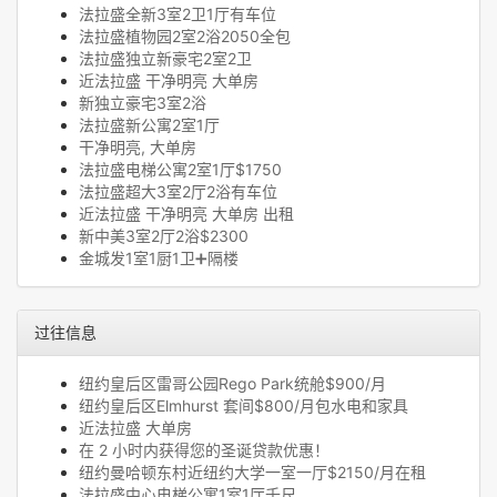
法拉盛全新3室2卫1厅有车位
法拉盛植物园2室2浴2050全包
法拉盛独立新豪宅2室2卫
近法拉盛 干净明亮 大单房
新独立豪宅3室2浴
法拉盛新公寓2室1厅
干净明亮, 大单房
法拉盛电梯公寓2室1厅$1750
法拉盛超大3室2厅2浴有车位
近法拉盛 干净明亮 大单房 出租
新中美3室2厅2浴$2300
金城发1室1厨1卫➕隔楼
过往信息
纽约皇后区雷哥公园Rego Park统舱$900/月
纽约皇后区Elmhurst 套间$800/月包水电和家具
近法拉盛 大单房
在 2 小时内获得您的圣诞贷款优惠！
纽约曼哈顿东村近纽约大学一室一厅$2150/月在租
法拉盛中心电梯公寓1室1厅千尺