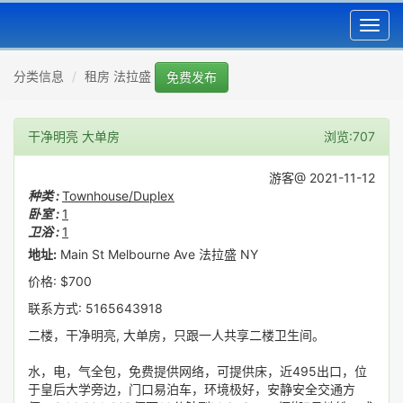
Toggl
navig
分类信息
租房 法拉盛
免费发布
干净明亮 大单房
浏览:707
游客@ 2021-11-12
种类 :
Townhouse/Duplex
卧室 :
1
卫浴 :
1
地址:
Main St Melbourne Ave 法拉盛 NY
价格: $700
联系方式: 5165643918
二楼，干净明亮, 大单房，只跟一人共享二楼卫生间。
水，电，气全包，免费提供网络，可提供床，近495出口，位
于皇后大学旁边，门口易泊车，环境极好，安静安全交通方