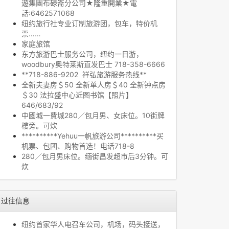
遊集團布碌崙分公司★隆重開業★電
話:6462571068
纽约旅行社专业订制旅游团，包车，特价机
票……
家庭旅馆
东方旅游巴士服务公司，纽约一日游，
woodbury奥特莱斯直发巴士 718-358-6666
**718-886-9202 祥弘旅游服务热线**
全新夫妻房＄50 全新单人房＄40 全新钟点房
＄30 法拉盛中心近图书馆【照片】
646/683/92
中國城一費城280／包月男、女床位。10街牌
樓旁。可炊
**********Yehuu一帆旅游公司**********买
机票、包团、购物首选！电话718-8
280／包月男床位。缅街昌发超市后3分钟。可
炊
过往信息
纽约首家华人电召车公司，机场，码头接送，