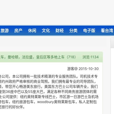
旅游
房产
休闲
文化
财经
分类
电子版
看台湾
直发车，曼哈顿，法拉盛，皇后区等多地上车（718）
浏览:1134
游客@ 2015-10-30
务公司，本公司拥有一批技术精湛的专业服务团队。司机技术专
纽约州政府严格审核的商业驾照。我们拥有最专业的司导团队，
语，带您开心畅游美东旅行。美国东方巴士公司车辆齐全，我们
，25座到36座中巴以及55座大巴，满足各种不同商务旅游团体的需
巴士公司提供：纽约奥特莱斯专线巴士，市区游一日游巴士及机场
车，纽约旅游包车，woodbury奥特莱斯包车，私人定制包
您旅行的好伙伴。