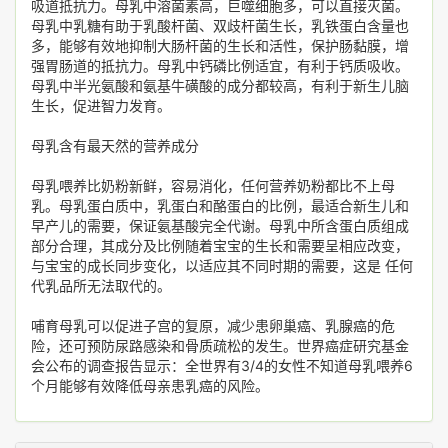
吸道抵抗力。母乳中溶菌素高，巨噬细胞多，可以直接灭菌。
母乳中乳糖有助于乳酸杆菌、双歧杆菌生长，乳铁蛋白含量也
多，能够有效地抑制大肠杆菌的生长和活性，保护肠黏膜，增
强胃肠道的抵抗力。母乳中钙磷比例适宜，有利于钙质吸收。
母乳中半光氨酸和氨基牛磺酸的成分都较高，有利于新生儿脑
生长，促进智力发育。
母乳含有最天然的营养成分
母乳喂养比奶粉新鲜，容易消化，任何营养奶粉都比不上母
乳。母乳蛋白质中，乳蛋白和酪蛋白的比例，最适合新生儿和
早产儿的需要，保证氨基酸完全代谢。母乳中所含蛋白质组成
部分合理，其成分及比例随着宝宝的生长和需要呈相应改变，
与宝宝的成长同步变化，以适应其不同时期的需要，这是 任何
代乳品所无法取代的。
哺育母乳可以促进子宫的复原，减少患卵巢癌、乳腺癌的危
险，还可预防尿路感染和骨质疏松的发生。世界癌症研究基金
会公布的调查报告显示：全世界有3/4的女性不知道母乳喂养6
个月能够有效降低母亲患乳癌的风险。