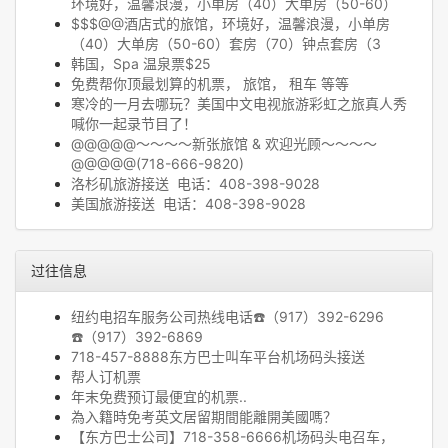
环境好，温馨浪漫，小单房（40）大单房（50-60）
$$$@@酒店式的旅馆，环境好，温馨浪漫，小单房
（40）大单房（50-60）套房（70）钟点套房（3
韩国，Spa 温泉票$25
免费帮你顶最划算的机票， 旅馆， 租车 等等
寒冷的一月去哪玩？美国中文电视旅游彩虹之旅真人秀
喊你一起录节目了！
@@@@@～～～～新张旅馆 & 欢迎光顾～～～～
@@@@@(718-666-9820)
洛杉矶旅游接送 电话：408-398-9028
美国旅游接送 电话：408-398-9028
过往信息
纽约电招车服务公司热线电话☎️（917）392-6296
☎️（917）392-6869
718-457-8888东方巴士叫车平台机场码头接送
帮人订机票
年末免费预订最便宜的机票..
為入籍時免考英文居留期間能離開美國嗎？
【东方巴士公司】718-358-6666机场码头电召车，