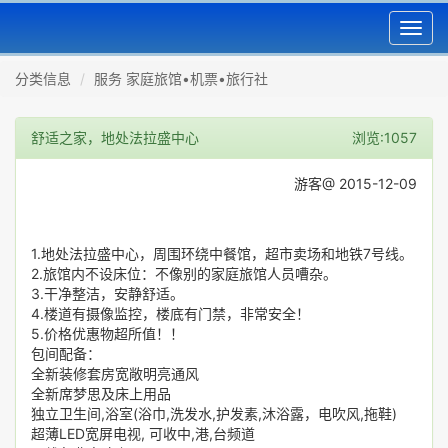
Toggl
navig
分类信息
服务 家庭旅馆•机票•旅行社
舒适之家，地处法拉盛中心
浏览:1057
游客@ 2015-12-09
1.地处法拉盛中心，周围环绕中餐馆，超市卖场和地铁7号线。
2.旅馆内不设床位：不像别的家庭旅馆人员嘈杂。
3.干净整洁，安静舒适。
4.楼道有摄像监控，楼底有门禁，非常安全！
5.价格优惠物超所值！！
包间配备：
全新装修套房宽敞明亮通风
全新席梦思及床上用品
独立卫生间,浴室(浴巾,洗发水,护发素,沐浴露，电吹风,拖鞋)
超薄LED宽屏电视, 可收中,港,台频道