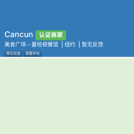
Cancun
认证商家
美食广场
-
曼哈顿餐馆
| 纽约 | 暂无反馈
修正信息
我要评论