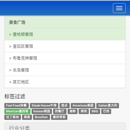
Toggl
navig
美食广场
> 曼哈顿餐馆
> 皇后区餐馆
> 布鲁克林餐馆
> 长岛餐馆
> 其它地区
标签过滤
Fast Food快餐
Steak House牛排
甜点
American美国
Italian意大利
Mexican墨西哥
Korean韩国
西餐厅
海鲜
烤肉
BBQ
巴西
拉丁美洲
南美
Brazilian
墨西哥菜
行业分类