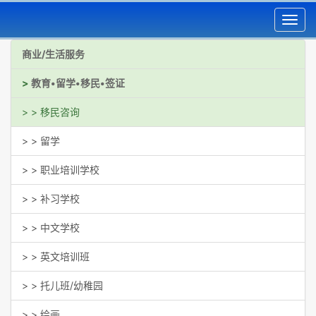
Toggl
navig
商业/生活服务
>
教育•留学•移民•签证
> > 移民咨询
> > 留学
> > 职业培训学校
> > 补习学校
> > 中文学校
> > 英文培训班
> > 托儿班/幼稚园
> > 绘画