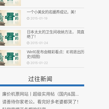
一个小美女的名媛养成记，美！
2015-01-19
日本太太的卫生间收纳方法， 简直
绝了！
2015-01-24
Win10发布会精彩看点：IE将退出历
史(组图)
2015-01-22
过往新闻
廉价机票网站丨超级实用帖（国内&国外）
请善待你家老公。看完好多老婆都哭了！