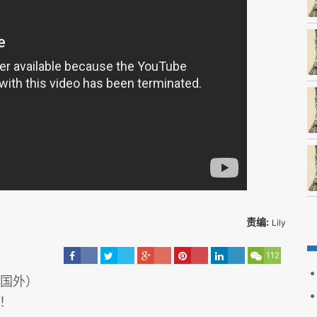
责编:
Lily
112
&国外）
！