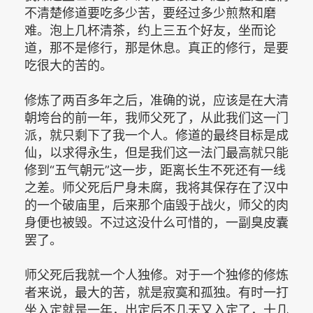
不清楚修道要吃多少苦，要经过多少煎熬和磨
难。泡上几杯清茶，约上三五个好友，坐而论
道，那不是修行，那是休息。真正的修行，是要
吃很大的苦的。
修炼了两百多年之后，准确的说，应该是在大清
朝垮台的前一年，我师父死了，从此我们这一门
派，就只剩下了我一个人。修道的最终目标是成
仙，以求得永生，但是我们这一法门最高就只能
修到“五气朝元”这一步，距离长生不死还有一线
之差。师父死后尸身未腐，我将其保存在了汉中
的一个破庙里，后来那个庙毁于战火，师父的肉
身便也被毁。不过这没什么可惜的，一副臭皮囊
罢了。
师父死后我就一个人独修。对于一个独修的修炼
者来说，最大的苦，就是寂寞和孤独。有时一打
坐入定就是一年，出定后不几天又入定了，十几