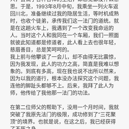
思。于是，1993年8月中旬，我乘坐一列火车返
回川北，准备继续过我的隐居生活，等时机成熟
时，也收个徒弟，承传我们这一法门的道统。就
是在这趟火车上，我遇到了一个改变我命运的
人。当时这个人和我同在一个车厢，我们一照面
就彼此知道都是修道者，此人看上去也很年轻，
慈眉善目，总是笑呵呵的。
我上前与他攀谈了一会儿，却不由得无比震惊，
因为我发现，此人的功力之高，简直是我难以想
象的。到底有多高，现在我也说不出所以然来，
因为以我的道行，根本没办法探究这个问题，我
连他的脚趾头都够不上。后来，我拜了此人为
师，他传给了我他那一法门的功法。
在第二位师父的帮助下，没用一个月时间，我就
突破了我原先法门的极限，成功修到了“三花聚
顶”的境界。也就是说，在这之后，我已经获得
了不死之身。