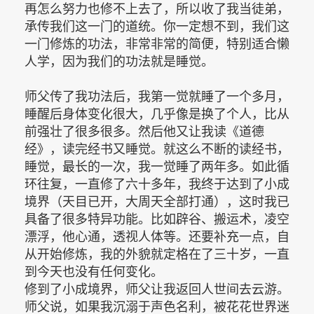
再怎么努力也修不上去了，所以收了我当徒弟，
承传我们这一门的道统。你一定想不到，我们这
一门修炼的功法，非常非常的简便，特别适合懒
人学，因为我们的功法就是睡觉。
师父传了我功法后，我第一觉就睡了一个多月，
睡醒后身体变化很大，几乎像是换了个人，比从
前强壮了很多很多。然后他又让我读《道德
经》，读完经书又睡觉。就这么不断的读经书，
睡觉，最长的一次，我一觉睡了两年多。如此循
环往复，一直修了六十多年，我终于达到了小成
境界（天目已开，大周天全部打通），这时我已
具备了很多特异功能。比如辟谷、搬运术，凌空
漂浮，他心通，透视人体等。还要补充一点，自
从开始修炼，我的外貌就定格在了三十岁，一直
到今天也没有任何变化。
修到了小成境界，师父让我返回人世间去云游。
师父说，如果我沉溺于声色名利，被花花世界迷