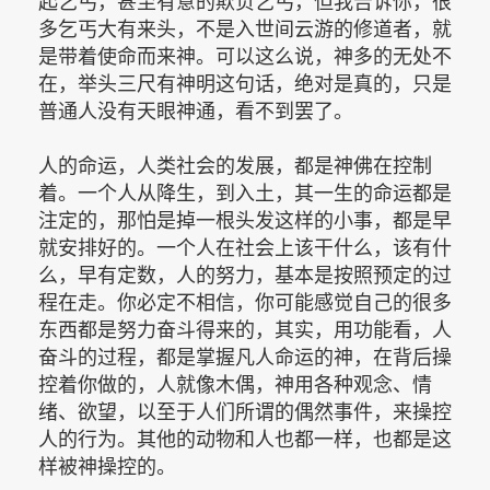
起乞丐，甚至有意的欺负乞丐，但我告诉你，很
多乞丐大有来头，不是入世间云游的修道者，就
是带着使命而来神。可以这么说，神多的无处不
在，举头三尺有神明这句话，绝对是真的，只是
普通人没有天眼神通，看不到罢了。
人的命运，人类社会的发展，都是神佛在控制
着。一个人从降生，到入土，其一生的命运都是
注定的，那怕是掉一根头发这样的小事，都是早
就安排好的。一个人在社会上该干什么，该有什
么，早有定数，人的努力，基本是按照预定的过
程在走。你必定不相信，你可能感觉自己的很多
东西都是努力奋斗得来的，其实，用功能看，人
奋斗的过程，都是掌握凡人命运的神，在背后操
控着你做的，人就像木偶，神用各种观念、情
绪、欲望，以至于人们所谓的偶然事件，来操控
人的行为。其他的动物和人也都一样，也都是这
样被神操控的。