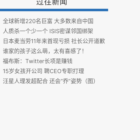
过往新闻
全球新增220名巨富 大多数来自中国
人质杀一个少一个 ISIS密谋邻国绑架
日本麦当劳11年来首现亏损 社长公开道歉
谁家的孩子这么萌，太有喜感了！
福布斯：Twitter长项是赚钱
15岁女孩开公司 聘CEO专职打理
汪星人理发超配合 还会“乔”姿势（图）