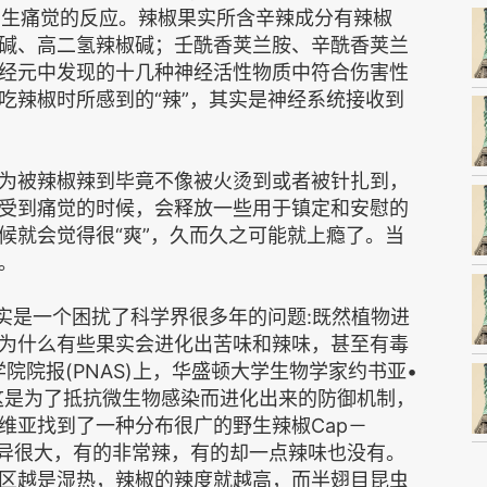
肤产生痛觉的反应。辣椒果实所含辛辣成分有辣椒
碱、高二氢辣椒碱；壬酰香荚兰胺、辛酰香荚兰
经元中发现的十几种神经活性物质中符合伤害性
吃辣椒时所感到的“辣”，其实是神经系统接收到
为被辣椒辣到毕竟不像被火烫到或者被针扎到，
受到痛觉的时候，会释放一些用于镇定和安慰的
候就会觉得很“爽”，久而久之可能就上瘾了。当
。
实是一个困扰了科学界很多年的问题:既然植物进
为什么有些果实会进化出苦味和辣味，甚至有毒
院院报(PNAS)上，华盛顿大学生物学家约书亚•
y)认为这是为了抵抗微生物感染而进化出来的防御机制，
维亚找到了一种分布很广的野生辣椒Cap－
的辣度差异很大，有的非常辣，有的却一点辣味也没有。
区越是湿热，辣椒的辣度就越高，而半翅目昆虫