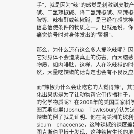
手”，就是因为“辣”的感觉是刺激到皮
碱、二氢辣椒碱、降二氢辣椒碱、高辣椒
胺等。辣椒酊或辣椒碱，是已经在感觉神
信息信使条件的物质之一。也就是说，你
痛觉信号时对身体发出的“警报”。
那么，为什么还有这么多人爱吃辣呢？因
它对身体不会造成真正的伤害。而大脑感
物质，如内啡肽，这样，人在吃辣椒的时
然，大量吃辣椒的话肯定也会有不良反应
而“辣椒为什么会让吃它的人觉得辣”，其
化出果实是为了让动物帮它们传播种子，
的化学物质呢？在2008年的美国国家科学
图克斯伯里(Joshua Tewksbur
辣椒的例子就是证明。他在南美洲的玻利
sicum chacoense，这种辣椒
图克斯伯里博士发现，这种辣椒生长的地