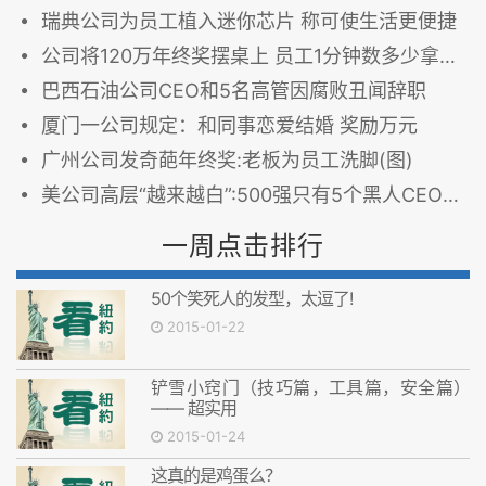
瑞典公司为员工植入迷你芯片 称可使生活更便捷
公司将120万年终奖摆桌上 员工1分钟数多少拿多少
巴西石油公司CEO和5名高管因腐败丑闻辞职
厦门一公司规定：和同事恋爱结婚 奖励万元
广州公司发奇葩年终奖:老板为员工洗脚(图)
美公司高层“越来越白”:500强只有5个黑人CEO(图)
一周点击排行
50个笑死人的发型，太逗了!
2015-01-22
铲雪小窍门（技巧篇，工具篇，安全篇）
—— 超实用
2015-01-24
这真的是鸡蛋么？