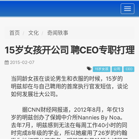
Toggl
navig
首页
文化
奇闻轶事
15岁女孩开公司 聘CEO专职打理
2015-02-07
15岁女孩
公司
CEO
当同龄女孩在谈论男生和衣服的时候，15岁的
明兹却在与自己聘用的首席执行官发短信，谈论
如何发展壮大公司。
据CNN财经网报道，2012年8月，年仅13
岁的明兹创办了保姆中介所Nannies By Noa。
去年7月，明兹感到无法在每周工作40小时的同
时完成8年级的学业，所以她雇用了26岁的约翰