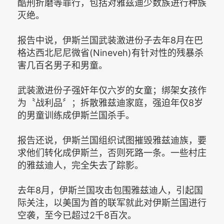
酷刑折磨等罪行，包括对雅兹迪少数族进行种族
灭绝。
报告中说，伊斯兰国武装激进份子去年8月在巴
格达西北尼尼微省(Nineveh)有针对性的残暴杀
害几百名男子和男童。
武装激进份子强奸年仅六岁的女童；绑架女孩作
为〝战利品〞；拆散雅兹迪家庭，强迫年仅8岁
的男童训练成伊斯兰国杀手。
报告还说，伊斯兰国组织试图摧毁雅兹迪族，要
求他们转化成伊斯兰，否则死路一条。一些村庄
的雅兹迪人，完全失去了踪影。
去年8月，伊斯兰国攻击包围雅兹迪人，引起国
际关注，以美国为首的联军就此对伊斯兰国进行
空袭，至今已超过2千8百次。