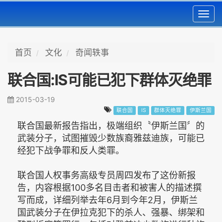
Toggl
navig
首页
文化
奇闻轶事
联合国:IS可能已犯下群体灭绝罪
2015-03-19
联合国
IS
群体灭绝罪
伊斯兰国
联合国最新报告指出，极端组织〝伊斯兰国〞的
武装分子，试图摧毁少数族裔雅兹迪族，可能已
经犯下战争罪和反人类罪。
联合国人权事务高级专员周四发布了这份新报
告，内容根据100多名目击者和被害人的描述撰
写而成，详细列举去年6月到今年2月，伊斯兰
国武装分子在伊拉克犯下的杀人、强暴、绑架和