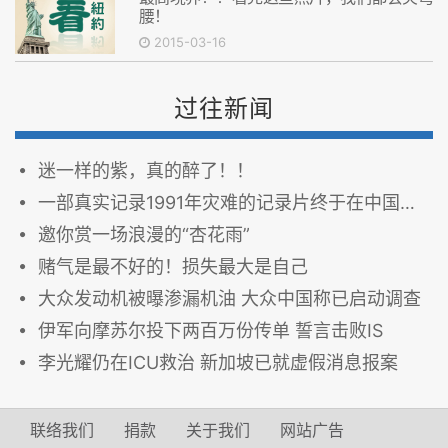
腰！
2015-03-16
过往新闻
迷一样的紫，真的醉了！！
一部真实记录1991年灾难的记录片终于在中国大陆解禁(视频)
邀你赏一场浪漫的“杏花雨”
赌气是最不好的！损失最大是自己
大众发动机被曝渗漏机油 大众中国称已启动调查
伊军向摩苏尔投下两百万份传单 誓言击败IS
李光耀仍在ICU救治 新加坡已就虚假消息报案
联络我们
捐款
关于我们
网站广告