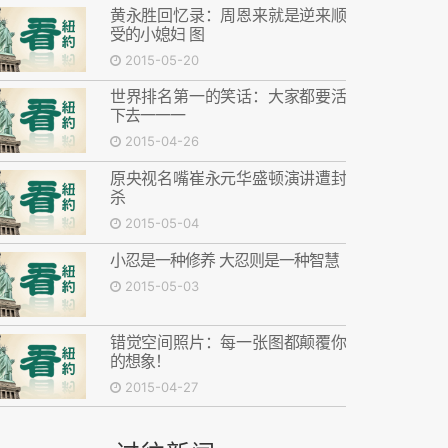
黄永胜回忆录：周恩来就是逆来顺
受的小媳妇 图
2015-05-20
世界排名第一的笑话：大家都要活
下去一一一
2015-04-26
原央视名嘴崔永元华盛顿演讲遭封
杀
2015-05-04
小忍是一种修养 大忍则是一种智慧
2015-05-03
错觉空间照片：每一张图都颠覆你
的想象！
2015-04-27