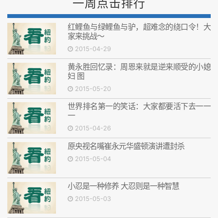
一周点击排行
红鲤鱼与绿鲤鱼与驴，超难念的绕口令！大
家来挑战～
2015-04-29
黄永胜回忆录：周恩来就是逆来顺受的小媳
妇 图
2015-05-20
世界排名第一的笑话：大家都要活下去一一
一
2015-04-26
原央视名嘴崔永元华盛顿演讲遭封杀
2015-05-04
小忍是一种修养 大忍则是一种智慧
2015-05-03