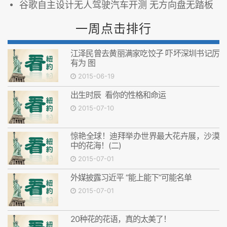
谷歌自主设计无人驾驶汽车开测 无方向盘无踏板
一周点击排行
江泽民曾去黄丽满家吃饺子 吓坏深圳书记厉
有为 图
2015-06-19
出生时辰 看你的性格和命运
2015-07-10
惊艳全球！迪拜举办世界最大花卉展，沙漠
中的花海！(二)
2015-07-01
外媒披露习近平 “能上能下”可能名单
2015-07-01
20种花的花语，真的太美了！