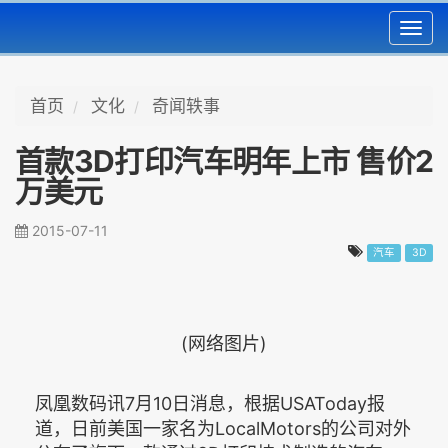
Toggl
navig
首页
文化
奇闻轶事
首款3D打印汽车明年上市 售价2
万美元
2015-07-11
汽车
3D
(网络图片)
凤凰数码讯7月10日消息，根据USAToday报
道，日前美国一家名为LocalMotors的公司对外