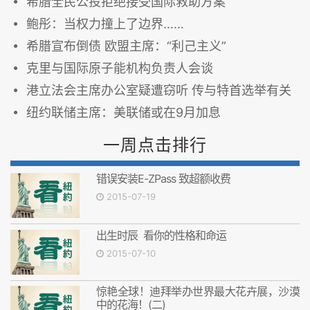
希腊全民公投拒绝接受国际救助方案
鲍彤：当权力撞上了边界……
希腊宣布倒债 欧盟主席：“利己主义”
克里与国际原子能机构负责人会谈
港立法会主席办公室疑遭窃听 传与特首选举有关
纽约联储主席：美联储或在9月加息
一周点击排行
错误安装E-ZPass 致超额收费
2015-07-19
出生时辰 看你的性格和命运
2015-07-10
惊艳全球！迪拜举办世界最大花卉展，沙漠
中的花海！(二)