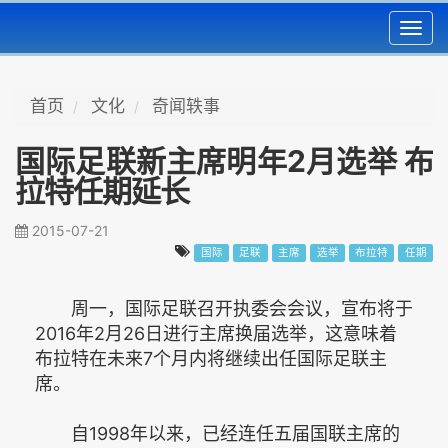
Toggl
navig
首页
文化
奇闻轶事
国际足联新主席明年2月选举 布
拉特任期延长
2015-07-21
国际
足联
主席
选举
布拉特
任期
周一，国际足联召开执委会会议，宣布将于
2016年2月26日进行主席换届选举，这意味着
布拉特在未来7个月内将继续出任国际足联主
席。
自1998年以来，已经连任五届国联主席的