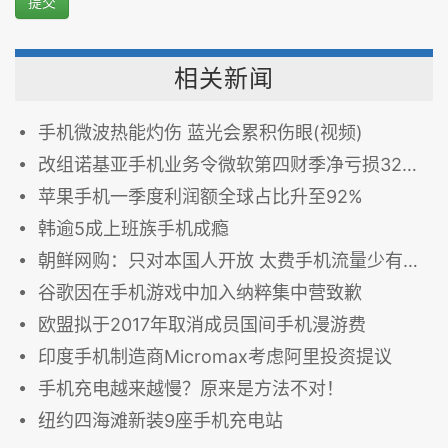
提交
相关新闻
手机微波热能灼伤 蓝光会累积伤眼(视频)
改组诺基亚手机业务令微软第四财季净亏损32亿美元
苹果手机一季度利润额全球占比升至92%
韩逾5成上班族手机成瘾
朝鲜网购：只对本国人开放 太费手机流量少有人用
谷歌因在手机游戏中加入纳粹集中营致歉
欧盟拟于2017年取消成员国间手机漫游费
印度手机制造商Micromax考虑阿里投资提议
手机充电越来越慢？原来是方法不对！
纽约四海滩新装9座手机充电站