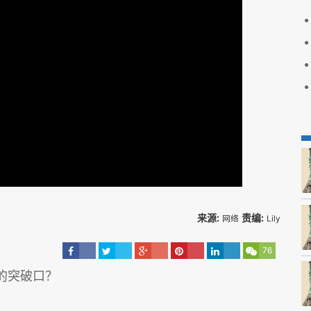
来源:
责编:
网络
Lily
76
的突破口？