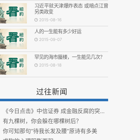
习近平就天津爆炸表态 或暗点江曾
另类政变
2015-08-16
人的一生能有多少好运
2015-09-07
罕见的海市蜃楼，一生能见几次？
2015-08-18
过往新闻
《今日点击》中信证券 成金融反腐的突破口？
有九棵树，你会躲在哪棵树后？
你可知那句“待我长发及腰”原诗有多美