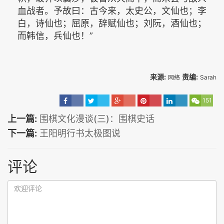
血战者。予故曰：古今来，太史公，文仙也；李
白，诗仙也；屈原，辞赋仙也；刘阮，酒仙也；
而韩信，兵仙也！”
来源:
责编:
网络
Sarah
151
上一篇:
围棋文化漫谈(三)：围棋史话
下一篇:
王阳明行书太极图说
评论