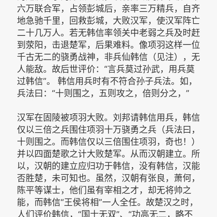
六万联合军，占领彭城后，亲率三万精兵，自齐
地急驰千里，回救彭城，大败汉军，使汉军阵亡
二十几万人。若无韩信率领关中老弱之兵及时赶
到荥阳，击退楚军，后果难料。像项羽这样一位
千古无二的骁勇战神，非兵仙韩信（见注），无
人能敌。故后世评价：“言兵莫过孙武，用兵莫
过韩信”。 韩信用兵时有不符合孙子兵法。如，
兵法曰：“十则围之，五则攻之，倍则分之，”
汉军在固陵被项羽大败。刘邦请韩信用兵，韩信
仅以三倍之兵围住项羽十万骁勇之兵（兵法曰，
十则围之。而韩信仅以三倍围住项羽，奇也！）
并以四面楚歌之计大败楚军。从而汉朝建立。所
以，汉朝的建立应归功于韩信，没有韩信，汉能
否胜楚，未可知也。虽然，汉朝有张良，萧何，
陈平等谋士，他们虽有宰相之才，却无将帅之
能，而韩信“王侯将相”一人全任。故楚汉之时，
人们评价韩信，“国士无双”、“功高无二，略不