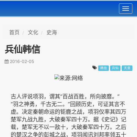
Toggl
navig
首页
文化
史海
兵仙韩信
2016-02-05
韩信
兵仙
天意
古人评说项羽，谓其“百战百胜，所向披靡。”
“羽之神勇，千古无二。”回顾历史，可证其言不
虚。决定秦朝命运的钜鹿之战，项羽仅率其四万
楚军九战九胜，大破秦军四十万。据《史记》记
载，楚军无不以一敌十，大破秦军四十万。之后
的楚汉之争的彭城之战，项羽闻讯刘邦率领五十