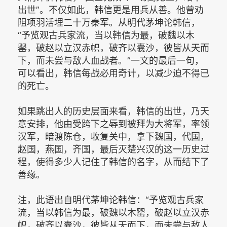
出世”。不仅如此，韩信更是用兵从善。他曾劝
阻项羽活埋二十万秦军。从明代茅坤论韩信，
“予览观古兵家流，当以韩信为最，破魏以木
罂，破赵以立汉赤帜，破齐以囊沙，彼皆从天而
下，而未尝与敌人血战者。”一文的最后一句，
可以看出，韩信每战必用奇计，以减少迫不得已
的死亡。
如果跳出人的历史层面来看，韩信的出世，乃天
意安排，他由受跨下之辱到被拜为大将军，率领
汉军，暗渡陈仓，收复关中，拿下魏国，代国，
赵国，燕国，齐国，最后灭楚兴汉的这一历史过
程，使得多少人记住了韩信的名字，从而结下了
善缘。
注，此语出自明代茅坤论韩信：“予览观古兵家
流，当以韩信为最，破魏以木罂，破赵以立汉赤
帜，破齐以囊沙，彼皆从天而下，而未尝与敌人