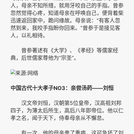
人，母亲不知所措，就用牙咬自己的手指。曾参
忽然觉得心疼，知道母亲在呼唤自己，便背着柴
迅速返回家中，跪问缘故。母亲说：“有客人忽
然到来，我咬手指盼你回来。”曾参于是接见客
人，以礼相待。­
曾参著述有《大学》、《孝经》等儒家经
典，后世儒家尊他为“宗圣”。­
中国古代十大孝子NO3：亲尝汤药——刘恒­
汉文帝刘恒，汉朝第5位皇帝，汉高祖刘邦
四子，为薄太后所生，高后八年即帝位。他以仁
孝之名，闻于天下，侍奉母亲从不懈怠。­
有一次，他的母亲患了重病，这可急坏了刘