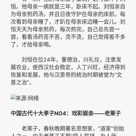
恒。他母亲一病就是三年，卧床不起。刘恒亲自
为母亲煎药汤，并且日夜守护在母亲的床前。每
次看到母亲睡了，才趴在母亲床边睡一会儿。刘
恒天天为母亲煎药，每次煎完，自己总先尝一
尝，看看汤药苦不苦，烫不烫，自己觉得差不多
了，才给母亲喝。­
刘恒在位24年，重德治，兴礼仪，注意发
展农业，使西汉社会稳定，人丁兴旺，经济得到
恢复和发展，他与汉景帝的统治时期被誉为“文
景之治”。 ­
中国古代十大孝子NO4：戏彩娱亲——老莱子­
老莱子，春秋晚期著名思想家，“道家”创始