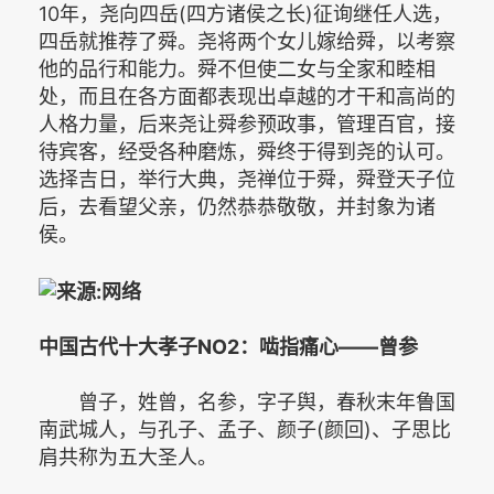
10年，尧向四岳(四方诸侯之长)征询继任人选，
四岳就推荐了舜。尧将两个女儿嫁给舜，以考察
他的品行和能力。舜不但使二女与全家和睦相
处，而且在各方面都表现出卓越的才干和高尚的
人格力量，后来尧让舜参预政事，管理百官，接
待宾客，经受各种磨炼，舜终于得到尧的认可。
选择吉日，举行大典，尧禅位于舜，舜登天子位
后，去看望父亲，仍然恭恭敬敬，并封象为诸
侯。­
中国古代十大孝子NO2：啮指痛心——曾参 ­
曾子，姓曾，名参，字子舆，春秋末年鲁国
南武城人，与孔子、孟子、颜子(颜回)、子思比
肩共称为五大圣人。­