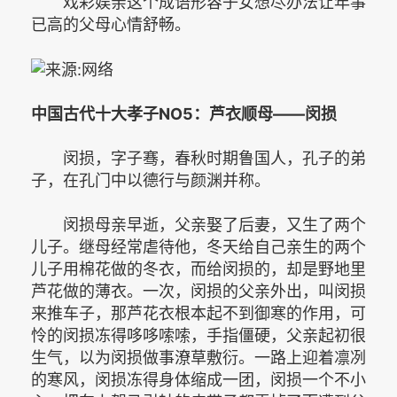
戏彩娱亲这个成语形容子女想尽办法让年事
已高的父母心情舒畅。­
中国古代十大孝子NO5：芦衣顺母——闵损 ­
闵损，字子骞，春秋时期鲁国人，孔子的弟
子，在孔门中以德行与颜渊并称。­
闵损母亲早逝，父亲娶了后妻，又生了两个
儿子。继母经常虐待他，冬天给自己亲生的两个
儿子用棉花做的冬衣，而给闵损的，却是野地里
芦花做的薄衣。一次，闵损的父亲外出，叫闵损
来推车子，那芦花衣根本起不到御寒的作用，可
怜的闵损冻得哆哆嗦嗦，手指僵硬，父亲起初很
生气，以为闵损做事潦草敷衍。一路上迎着凛冽
的寒风，闵损冻得身体缩成一团，闵损一个不小