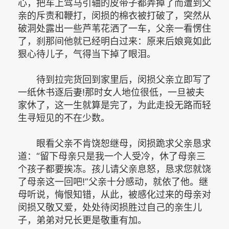
心，把车上驾马引轴的皮带子都弄掉了而遭到父
亲的斥责和鞭打，闵损的棉衣被打破了，突然从
破洞处露出一些芦苇花洒了一车，父亲一看愣住
了，刹那间他就已经明白过来：原来后娘竟如此
狠心待儿子，气得当下掉了眼泪。­
待到拉完货回到家里后，闵损父亲立即写了
一纸休书逐后妻!那时女人地位很低，一旦被夫
家休了，这一生就算是完了，为此走投无路而轻
生寻短见的不在少数。­
眼看父亲不肯饶恕继母，闵损跪求父亲恳求
道：“留下母亲只是我一个人受冷，休了母亲三
个孩子都要挨冻。孩儿请父亲息怒，恳求您就饶
了母亲这一回吧!”父亲十分感动，就依了他。继
母听说，悔恨知错，从此，被感化过来的母亲对
闵损又敬又爱，处处待闵损胜过自己的亲生儿
子，弟弟对兄长更是敬重有加。­