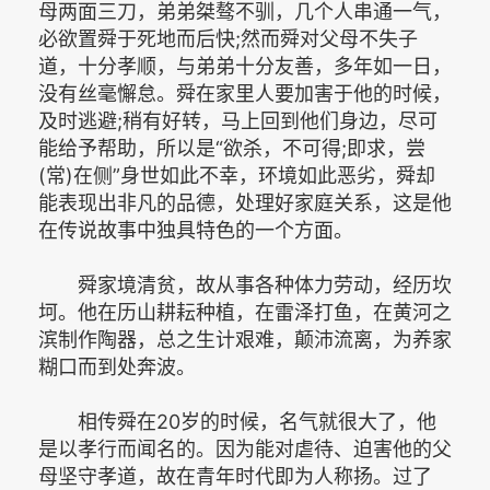
母两面三刀，弟弟桀骜不驯，几个人串通一气，
必欲置舜于死地而后快;然而舜对父母不失子
道，十分孝顺，与弟弟十分友善，多年如一日，
没有丝毫懈怠。舜在家里人要加害于他的时候，
及时逃避;稍有好转，马上回到他们身边，尽可
能给予帮助，所以是“欲杀，不可得;即求，尝
(常)在侧”身世如此不幸，环境如此恶劣，舜却
能表现出非凡的品德，处理好家庭关系，这是他
在传说故事中独具特色的一个方面。­
舜家境清贫，故从事各种体力劳动，经历坎
坷。他在历山耕耘种植，在雷泽打鱼，在黄河之
滨制作陶器，总之生计艰难，颠沛流离，为养家
糊口而到处奔波。­
相传舜在20岁的时候，名气就很大了，他
是以孝行而闻名的。因为能对虐待、迫害他的父
母坚守孝道，故在青年时代即为人称扬。过了