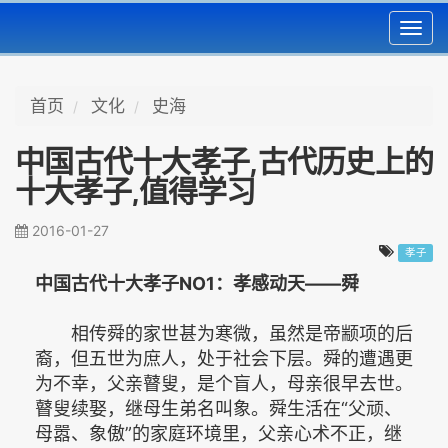
Toggl
navig
首页
文化
史海
中国古代十大孝子,古代历史上的
十大孝子,值得学习
2016-01-27
孝子
中国古代十大孝子NO1：孝感动天——舜
相传舜的家世甚为寒微，虽然是帝颛项的后
裔，但五世为庶人，处于社会下层。舜的遭遇更
为不幸，父亲瞽叟，是个盲人，母亲很早去世。
瞽叟续娶，继母生弟名叫象。舜生活在“父顽、
母嚣、象傲”的家庭环境里，父亲心术不正，继