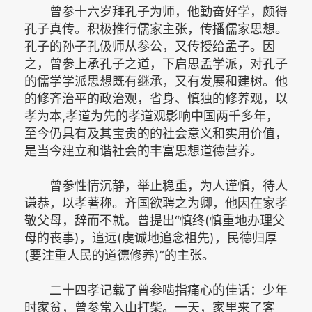
曾参十六岁拜孔子为师，他勤奋好学，颇得
孔子真传。积极推行儒家主张，传播儒家思想。
孔子的孙子孔伋师从参公，又传授给孟子。因
之，曾参上承孔子之道，下启思孟学派，对孔子
的儒学学派思想既有继承，又有发展和建树。他
的修齐治平的政治观，省身、慎独的修养观，以
孝为本,孝道为先的孝道观影响中国两千多年，
至今仍具有及其宝贵的的社会意义和实用价值，
是当今建立和谐社会的丰富思想道德营养。­
曾参性情沉静，举止稳重，为人谨慎，待人
谦恭，以孝著称。齐国欲聘之为卿，他因在家孝
敬父母，辞而不就。曾提出“慎终(慎重地办理父
母的丧事)，追远(虔诚地追念祖先)，民德归厚
(要注重人民的道德修养)”的主张。­
二十四孝记载了曾参啮指痛心的佳话：少年
时家贫，曾参常入山打柴。一天，家里来了客