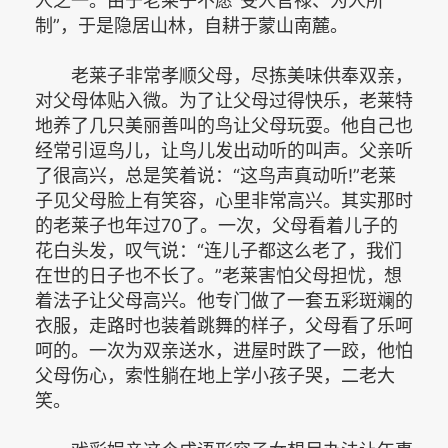
人之一。由于老莱子不愿“受人官禄、为人所
制”，于是隐居山林，自耕于蒙山南麓。­
老莱子非常孝顺父母，尽拣美味供奉双亲，
对父母体贴入微。为了让父母过得快乐，老莱特
地养了几只美丽善叫的鸟让父母玩耍。他自己也
经常引逗鸟儿，让鸟儿发出动听的叫声。父亲听
了很高兴，总是笑着说：“这鸟声真动听!”老莱
子见父母脸上有笑容，心里非常高兴。其实那时
的老莱子也年过70了。一次，父母看着儿子的
花白头发，叹气说：“连儿子都这么老了，我们
在世的日子也不长了。”老莱害怕父母担忧，想
着法子让父母高兴。他专门做了一套五彩斑斓的
衣服，走路时也装着跳舞的样子，父母看了乐呵
呵的。一次为双亲送水，进屋时跌了一跤，他怕
父母伤心，索性躺在地上学小孩子哭，二老大
笑。­