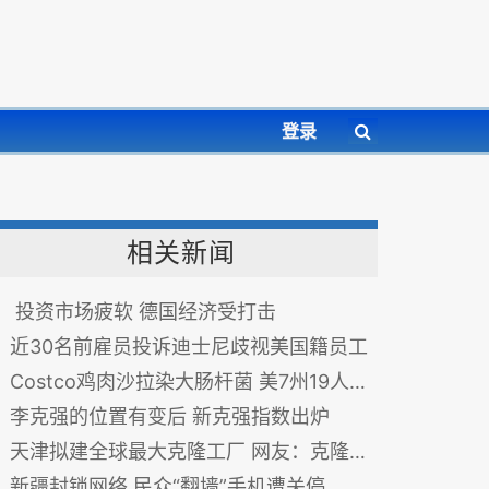
登录
相关新闻
投资市场疲软 德国经济受打击
近30名前雇员投诉迪士尼歧视美国籍员工
Costco鸡肉沙拉染大肠杆菌 美7州19人患病
李克强的位置有变后 新克强指数出炉
天津拟建全球最大克隆工厂 网友：克隆肉让领导先吃
新疆封锁网络 民众“翻墙”手机遭关停