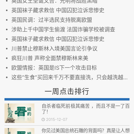
英国女王圣诞文告：光明将战胜黑暗
英国袜子藏求救信 中国囚犯泣诉悲惨史
英国民调：过半选民支持脱离欧盟
涉助上千中国学生偷渡 法国诈骗学校被调查
英国袜子藏求救信 中国囚犯泣诉悲惨史
川普禁止穆斯林入境美国言论引争议
疯狂川普 声称全面禁穆斯林来美
欧盟情报：英国是IS下一个攻击目标
这些“生食”买回来千万不要直接洗，只会越洗越脏！
一周点击排行
自杀者临死前极其痛苦 ，而且不是一了百
了！
2015-12-07
你见过美国总统石雕的背面吗？真是让人想