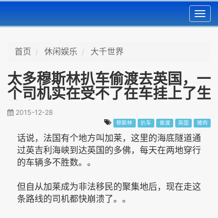
Toggl
navig
首页
休闲娱乐
大千世界
太多穆斯林扒车偷渡去英国，一
个司机实在受不了在车挂上了生
猪肉...
2015-12-28
穆斯林
扒车
偷渡
英国
猪肉
话说，法国有个地方叫加莱，这里的海底隧道通
过英吉利海峡到达英国的多佛，每天在两地穿行
的车辆多不胜数。。
但自从加莱成为非法移民的聚集地后，现在走这
条路线的司机都快崩溃了。。