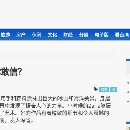
旅游
房产
休闲
文化
财经
分类
电子版
看台湾
你敢信？
粉笔
画
，最擅长用手和颜料涂抹出巨大的冰山和海洋美景。身居
中发现了振奋人心的力量。小时候的Zaria随摄
了艺术。她的作品有着精致的细节和令人震撼的
响，发人深省。