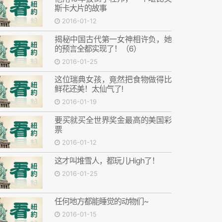
斯卡大片的故事
2016-01-12
揭秘中国古代第一女神相许负，她
的预言全都实现了！（6）
2016-01-25
这位瑞典女孩，竟然把食物做得比
鲜花还美！太仙气了!
2016-01-19
要买就买全世界奖金最高的美国彩
票
2016-01-12
这才叫堆雪人，都玩儿High了！
2016-01-25
任何地方都能睡觉的动物们~
2016-01-15