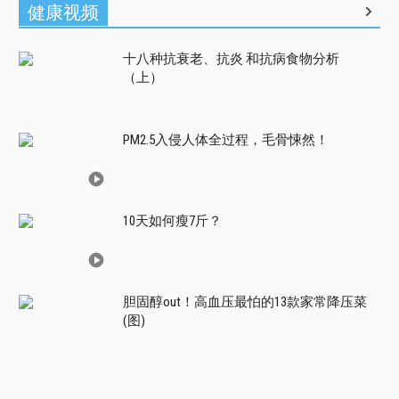
健康视频
十八种抗衰老、抗炎 和抗病食物分析
（上）
PM2.5入侵人体全过程，毛骨悚然！
10天如何瘦7斤？
胆固醇out！高血压最怕的13款家常降压菜
(图)