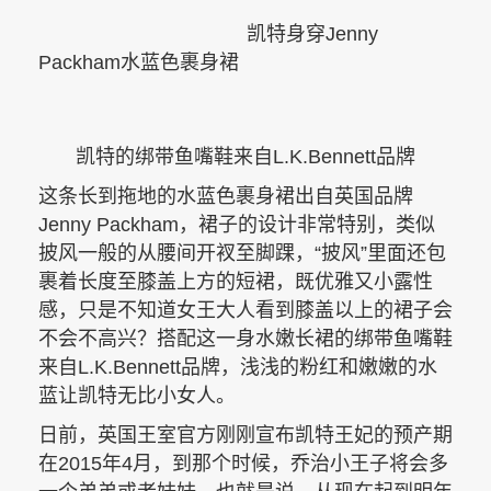
凯特身穿Jenny
Packham水蓝色裹身裙
凯特的绑带鱼嘴鞋来自L.K.Bennett品牌
这条长到拖地的水蓝色裹身裙出自英国品牌
Jenny Packham，裙子的设计非常特别，类似
披风一般的从腰间开衩至脚踝，“披风”里面还包
裹着长度至膝盖上方的短裙，既优雅又小露性
感，只是不知道女王大人看到膝盖以上的裙子会
不会不高兴？搭配这一身水嫩长裙的绑带鱼嘴鞋
来自L.K.Bennett品牌，浅浅的粉红和嫩嫩的水
蓝让凯特无比小女人。
日前，英国王室官方刚刚宣布凯特王妃的预产期
在2015年4月，到那个时候，乔治小王子将会多