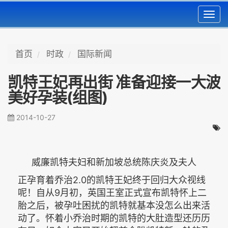
Toggl
navig
首页
时政
国际新闻
凯特王妃再出街 准备迎接一大波
美好孕装(组图)
2014-10-27
威廉凯特夫妇和新加坡总统陈庆炎及夫人
正孕育着乔治2.0的凯特王妃终于回归大众视线
呢！自从9月初，英国王室正式宣布凯特怀上二
胎之后，被孕吐困扰的凯特就基本没怎么出来活
动了。怀着小乔治时期的凯特的大肚造型还历历