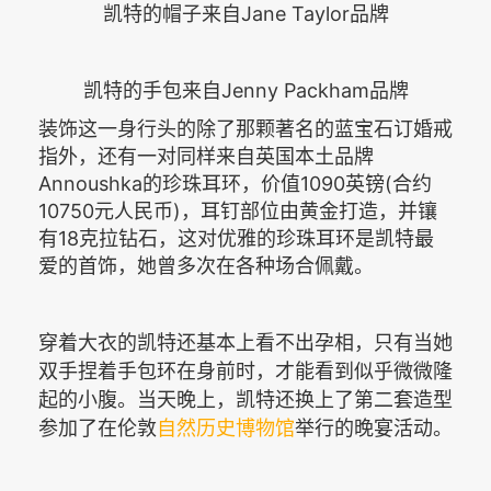
凯特的帽子来自Jane Taylor品牌
凯特的手包来自Jenny Packham品牌
装饰这一身行头的除了那颗著名的蓝宝石订婚戒
指外，还有一对同样来自英国本土品牌
Annoushka的珍珠耳环，价值1090英镑(合约
10750元人民币)，耳钉部位由黄金打造，并镶
有18克拉钻石，这对优雅的珍珠耳环是凯特最
爱的首饰，她曾多次在各种场合佩戴。
穿着大衣的凯特还基本上看不出孕相，只有当她
双手捏着手包环在身前时，才能看到似乎微微隆
起的小腹。当天晚上，凯特还换上了第二套造型
参加了在伦敦
自然历史博物馆
举行的晚宴活动。