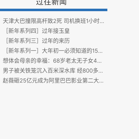
过往新闻
天津大巴撞限高杆致2死 司机换班1小时后出事
［新年系列四］过年接玉皇
［新年系列三］过年的来历
［新年系列一］大年初一必须知道的15条禁忌！很快就过年了，必转！
想体会母亲的幸福：68岁老太无子女4套房产 贴启事招“女儿”
男子被关铁笼沉入百米深水库 经800多天捞出(图)
赵薇砸25亿元成为阿里巴巴影业第二大股东