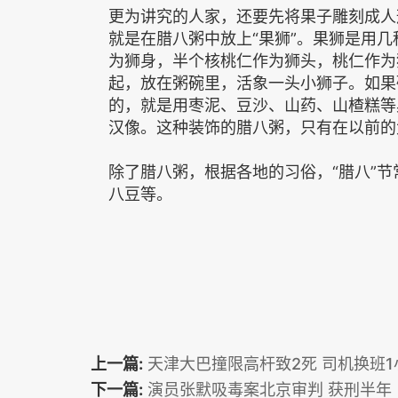
更为讲究的人家，还要先将果子雕刻成人
就是在腊八粥中放上“果狮”。果狮是用
为狮身，半个核桃仁作为狮头，桃仁作为
起，放在粥碗里，活象一头小狮子。如果
的，就是用枣泥、豆沙、山药、山楂糕等
汉像。这种装饰的腊八粥，只有在以前的
除了腊八粥，根据各地的习俗，“腊八”
八豆等。
上一篇:
天津大巴撞限高杆致2死 司机换班
下一篇:
演员张默吸毒案北京审判 获刑半年