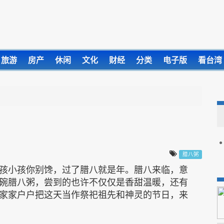
旅游
房产
休闲
文化
财经
分类
电子版
看台湾
腊八粥
孩小孩你别馋，过了腊八就是年。腊八来临，意
碗腊八粥，尝到的也许不仅仅是香甜温暖，还有
家家户户把这天当作祭祀祖先和神灵的节日，来