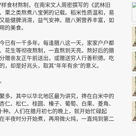
配7样食材熬制，在南宋文人周密撰写的《武林旧
、栗之类熬煮八宝粥的记载。稻米性质温和，易
又能健脾消滞，益气安神。腊八粥营养丰富，如
用的美食。
今已有一千多年。每逢腊八这一天，家家户户都
、花生等彻夜熬制，一直熬到天亮。熬好后的腊
分赠亲友正午前送出，或赠送穷人行善积德。吃
的，却是好兆头，取其“年年有余”的意义。
。
繁多。其中以华北地区最为讲究，搀在白米中的
杏仁、松仁、桂圆、榛子、葡萄、白果、菱角、
十种。人们在腊月初七的晚上，就开始忙碌起
在半夜时分开始煮，再用微火炖，一直炖到第二