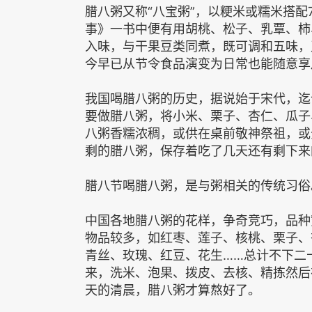
腊八粥又称“八宝粥”，以粳米或糯米搭
事》一书中便有用胡桃、松子、乳覃、柿
入味，与干果豆类同煮，既可调和五味，
今早已从节令食品演变为日常也能随意享
我国喝腊八粥的历史，据说始于宋代，迄
要做腊八粥，将小米、栗子、杏仁、瓜子
八粥香糯浓稠，或供在桌前敬神祭祖，或
剩的腊八粥，保存着吃了几天还有剩下来
腊八节喝腊八粥，是与粥相关的传统习俗
中国各地腊八粥的花样，争奇竞巧，品种
物品较多，如红枣、莲子、核桃、栗子、
青丝、玫瑰、红豆、花生……总计不下二
来，洗米、泡果、拨皮、去核、精拣然后
天的清晨，腊八粥才算熬好了。