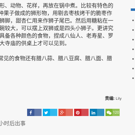
形、动物、花样，再放在锅中煮。比较有特色的
几种果子做成的狮形物，用剔去枣核烤干的脆枣作
狮脚，甜杏仁用来作狮子尾巴。然后用糖粘在一
碗较大，可以摆上双狮或是四头小狮子。更讲究
具备各种颜色的食物，捏成八仙人、老寿星、罗
大寺庙的供桌上才可以见到。
节常见的食物还有腊八蒜、腊八豆腐、腊八面、腊
责编:
Lily
120
1小时后出事