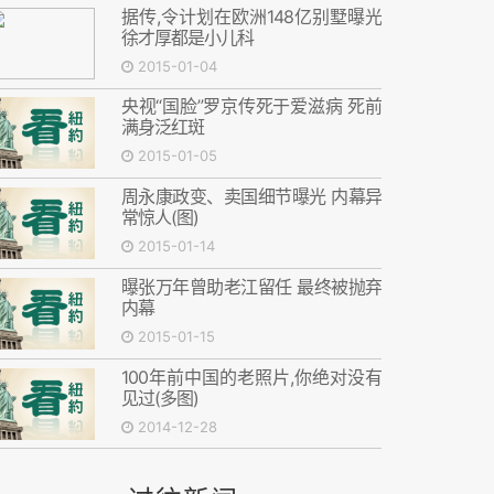
据传,令计划在欧洲148亿别墅曝光
徐才厚都是小儿科
2015-01-04
央视“国脸”罗京传死于爱滋病 死前
满身泛红斑
2015-01-05
周永康政变、卖国细节曝光 内幕异
常惊人(图)
2015-01-14
曝张万年曾助老江留任 最终被抛弃
内幕
2015-01-15
100年前中国的老照片,你绝对没有
见过(多图)
2014-12-28