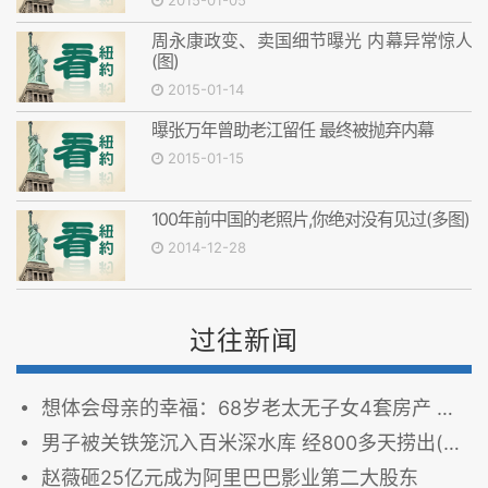
2015-01-05
周永康政变、卖国细节曝光 内幕异常惊人
(图)
2015-01-14
曝张万年曾助老江留任 最终被抛弃内幕
2015-01-15
100年前中国的老照片,你绝对没有见过(多图)
2014-12-28
过往新闻
想体会母亲的幸福：68岁老太无子女4套房产 贴启事招“女儿”
男子被关铁笼沉入百米深水库 经800多天捞出(图)
赵薇砸25亿元成为阿里巴巴影业第二大股东