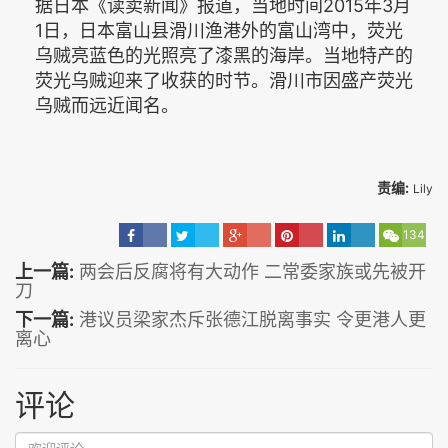
据日本《读卖新闻》报道，当地时间2015年3月
1日，日本富山县滑川渔港外的富山湾中，荧光
乌贼亮蓝色的光照亮了漆黑的海岸。当地特产的
荧光乌贼迎来了收获的时节。滑川市因盛产荧光
乌贼而远近闻名。
责编:
Lily
134
上一篇:
两会后反腐将有大动作 二常委家族或先被开
刀
下一篇:
港议员梁家杰斥张德江脱离事实 令更港人更
离心
评论