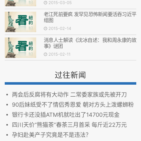
2015-03-05
老江死前要疯 发罕见恐怖新闻要活吞习近平
组图
2015-02-14
消息人士解读《沈冰自述：我和周永康的故
事》谜团
2015-02-11
过往新闻
两会后反腐将有大动作 二常委家族或先被开刀
90后妹纸受不了情侣秀恩爱 朝对方头上泼螺蛳粉
银行卡还没插ATM机就吐出了14700元现金
四川天价“熊猫茶”春茶三月首采 每斤近22万元
孕妇赴美产子究竟是不是违法？