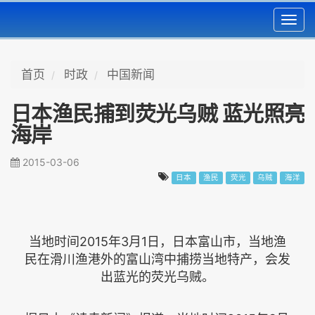
Toggl
navig
首页
时政
中国新闻
日本渔民捕到荧光乌贼 蓝光照亮
海岸
2015-03-06
日本
渔民
荧光
乌贼
海洋
当地时间2015年3月1日，日本富山市，当地渔
民在滑川渔港外的富山湾中捕捞当地特产，会发
出蓝光的荧光乌贼。